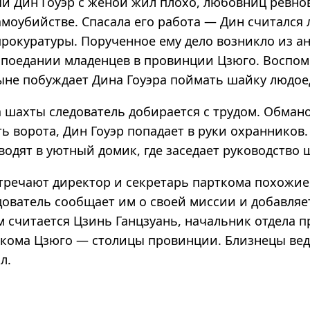
 Дин Гоуэр с женой жил плохо, любовниц ревнов
амоубийстве. Спасала его работа — Дин считался
прокуратуры. Порученное ему дело возникло из а
поедании младенцев в провинции Цзюго. Воспо
ыне побуждает Дина Гоуэра поймать шайку людое
а шахты следователь добирается с трудом. Обман
ь ворота, Дин Гоуэр попадает в руки охранников.
водят в уютный домик, где заседает руководство 
стречают директор и секретарь парткома похожие
дователь сообщает им о своей миссии и добавляет
 считается Цзинь Ганцзуань, начальник отдела 
ркома Цзюго — столицы провинции. Близнецы вед
л.