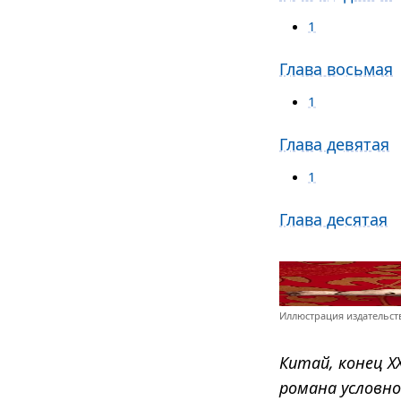
1
Глава восьмая
1
Глава девятая
1
Глава десятая
Иллюстрация издательст
Китай, конец X
романа условно