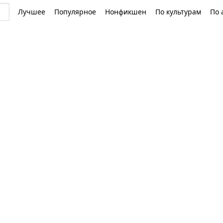
Лучшее
Популярное
Нонфикшен
По культурам
По 