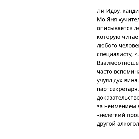
Ли Идоу, канд
Мо Яня «учител
описывается л
которую читае
любого челове
специалисту,
<
Взаимоотношен
часто вспомина
учуял дух вина
партсекретаря.
доказательство
за неимением в
«нелёгкий про
другой алкого