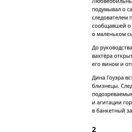
Любвеобильный
подумывал о с
следователем 
сообщавшей о 
о маленьком с
До руководств
вахтёра открыт
его вином и от
Дина Гоуэра в
близнецы. Сле
подозреваемым
и агитации го
в банкетный за
2