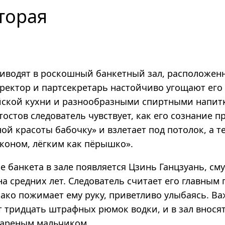
торая
риводят в роскошный банкетный зал, расположен
иректор и партсекретарь настойчиво угощают ег
ской кухни и разнообразными спиртными напит
остов следователь чувствует, как его сознание 
ой красоты бабочку» и взлетает под потолок, а т
коном, лёгким как пёрышко».
е банкета в зале появляется Цзинь Ганцзуань, см
а средних лет. Следователь считает его главным
нако пожимает ему руку, приветливо улыбаясь. В
т тридцать штрафных рюмок водки, и в зал внося
жареным мальчиком.