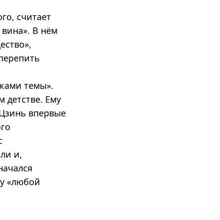
го, считает
 вина». В нём
ество»,
 перепить
ками темы».
 детстве. Ему
 Цзинь впервые
ого
с
ли и,
начался
му «любой