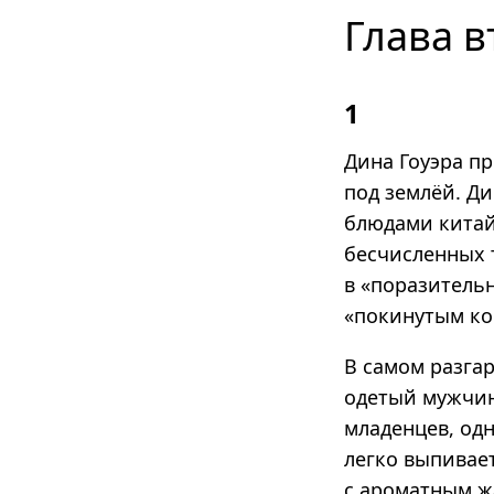
Глава в
1
Дина Гоуэра п
под землёй. Д
блюдами китай
бесчисленных т
в «поразительн
«покинутым ко
В самом разгар
одетый мужчин
младенцев, од
легко выпивае
с ароматным 