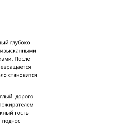
ный глубоко
о изысканными
ками. После
превращается
ело становится
углый, дорого
 пожирателем
ажный гость
т поднос