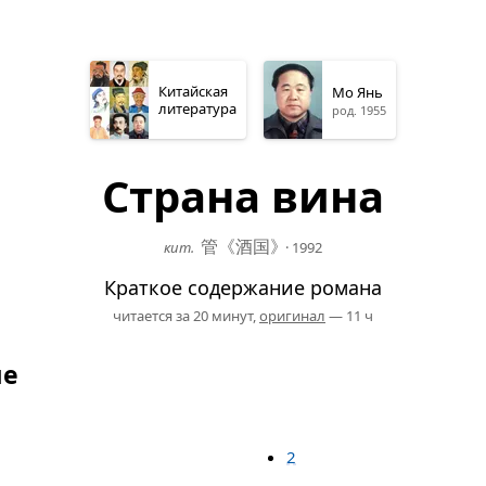
Китайская
Мо Янь
литература
род. 1955
Страна вина
管《酒国
》
кит.
·
1992
Краткое содержание романа
читается за 20 минут,
оригинал
— 11 ч
ие
2