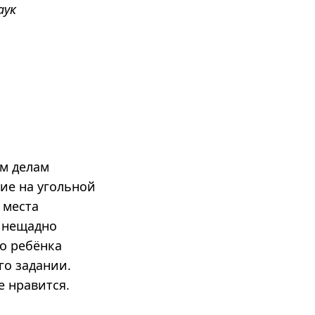
аук
ым делам
ие на угольной
 места
к нещадно
ло ребёнка
го задании.
е нравится.