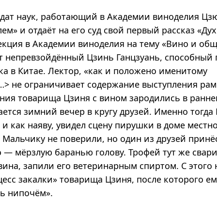
идат наук, работающий в Академии виноделия Цзю
ем» и отдаёт на его суд свой первый рассказ «Дух
екция в Академии виноделия на тему «Вино и общ
т непревзойдённый Цзинь Ганцзуань, способный
ка в Китае. Лектор, «как и положено именитому
…>
не ограничивает содержание выступления рам
ия товарища Цзиня с вином зародились в раннем
ется зимний вечер в кругу друзей. Именно тогда
, и как наяву, увидел сцену пирушки в доме местн
 Мальчику не поверили, но один из друзей принё
 — мёрзлую баранью голову. Трофей тут же свари
ина, запили его ветеринарным спиртом. С этого 
цесс закалки» товарища Цзиня, после которого е
ль нипочём».