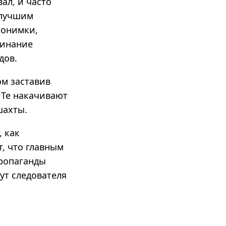
ал, и часто
 лучшим
нонимки,
минание
дов.
ом заставив
 Те накачивают
шахты.
, как
, что главным
пропаганды
ут следователя