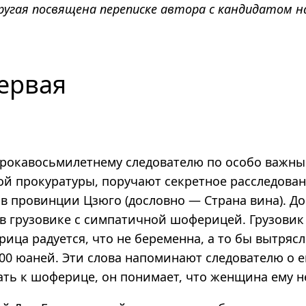
ругая посвящена переписке автора с кандидатом н
ервая
сорокавосьмилетнему следователю по особо важн
й прокуратуры, поручают секретное расследован
в провинции Цзюго (дословно — Страна вина). До
 в грузовике с симпатичной шоферицей. Грузови
рица радуется, что не беременна, а то бы вытряс
00 юаней. Эти слова напоминают следователю о е
ать к шоферице, он понимает, что женщина ему н