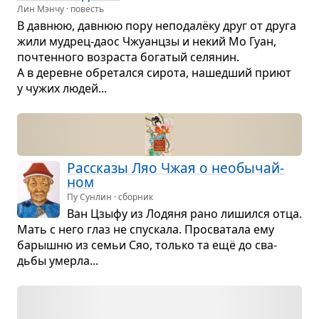
Лин Мэнчу · повесть
В дав­нюю, дав­нюю пору непо­далёку друг от друга
жили муд­рец-даос Чжу­анцзы и некий Мо Гуан,
почтен­ного воз­раста бога­тый селя­нин.
А в деревне обре­тался сирота, нашед­ший приют
у чужих людей...
Рас­сказы Ляо Чжая о необы­чай­
ном
Пу Сунлин · сборник
Ван Цзыфу из Лодяня рано лишился отца.
Мать с него глаз не спус­кала. Про­сва­тала ему
барышню из семьи Сяо, только та ещё до сва­
дьбы умерла...