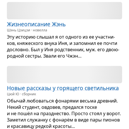
Жиз­не­опи­са­ние Жэнь
Шэнь Цзицзи · новелла
Эту исто­рию слы­шал я от одного из ее участ­ни­
ков, кня­же­ского внука Иня, и запо­мнил ее почти
дословно. Был у Иня род­ствен­ник, муж. его дво­ю­
род­ной сестры. Звали его Чжэн...
Новые рас­сказы у горя­щего све­тиль­ника
Цюй Ю · сборник
Обы­чай любо­ваться фона­рями весьма древ­ний.
Некий сту­дент, овдо­вев, пре­дался тоске
и не пошёл на празд­не­ство. Про­сто стоял у ворот.
Заме­тил слу­жанку с фонарём в виде пары пио­нов
и кра­са­вицу ред­кой кра­соты...