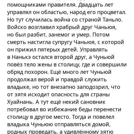
помощниками правителя. Двадцать лет
управлял он областью, народ его процветал.
Но тут случилась война со страной Таньло.
Войско возглавил храбрый друг Чаньюя,
но был разбит, занемог и умер. Потом
смерть настигла супругу Чаньюя, с которой
он прижил пятерых детей. Управлять
в Нанькэ остался второй друг, а Чуньюй
повёз тело жены в столицу, где и совершили
обряд похорон. Ещё много лет Чуньюй
продолжал верой и правдой служить
владыке, но тот внезапно заподозрил, что
от зятя исходит опасность для страны
Хуайнань. А тут ещё некий сановник
потребовал во избежание беды перенести
столицу в другое место. Тогда и повелел
владыка Чуньюю отправляться домой,
родных проведать, а удивлённому зятю