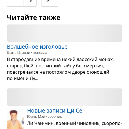
Читайте также
Вол­шеб­ное изго­ло­вье
Шэнь Цзицзи · новелла
В ста­ро­дав­ние вре­мена некий даос­ский монах,
ста­рец Люй, постиг­ший тайну бес­смер­тия,
повстре­чался на посто­я­лом дворе с юно­шей
по имени Лу...
Новые записи Ци Се
Юань Мэй · сборник
Ли Чан-мин, воен­ный чинов­ник, ско­ро­по­