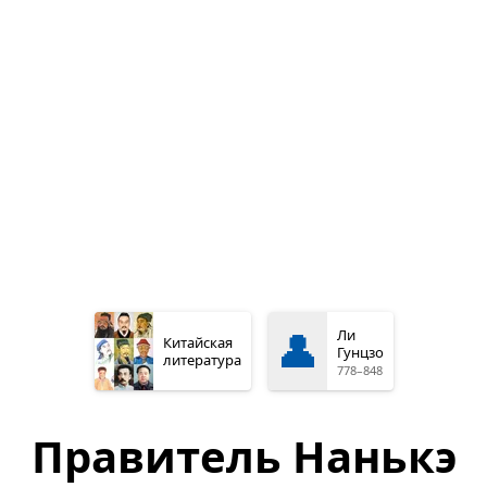
👤
Ли
Китайская
Гунцзо
литература
778–848
Правитель Нанькэ