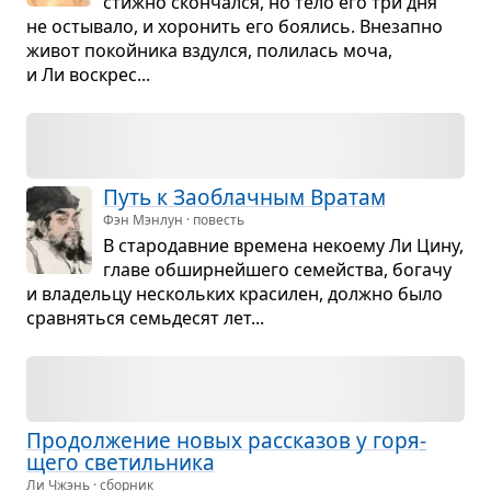
стижно скон­чался, но тело его три дня
не осты­вало, и хоро­нить его боя­лись. Вне­запно
живот покой­ника вздулся, поли­лась моча,
и Ли вос­крес...
Путь к Заоб­лач­ным Вра­там
Фэн Мэнлун · повесть
В ста­ро­дав­ние вре­мена неко­ему Ли Цину,
главе обшир­нейшего семейства, богачу
и вла­дельцу несколь­ких кра­си­лен, должно было
срав­няться семь­де­сят лет...
Про­дол­же­ние новых рас­ска­зов у горя­
щего све­тиль­ника
Ли Чжэнь · сборник