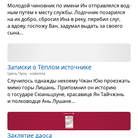
Моло­дой чинов­ник по имени Ин отправ­лялся вод­
ным путём к месту службы. Лодоч­ник поза­рился
на их добро, сбро­сил Ина в реку, пере­бил слуг,
а вдову, гос­пожу Ван, заду­мал выдать за сво­его
сына...
Записки о Тёплом источ­нике
Цинь Чунь · новелла
Слу­чи­лось одна­жды неко­ему Чжан Юю про­ез­жать
мимо горы Лишань. При­по­мнил он исто­рию
о госу­даре Сюаньц­зуне, кра­са­вице Ян Тайчжэнь
и пол­ко­водце Ань Лушане...
Закля­тие даоса