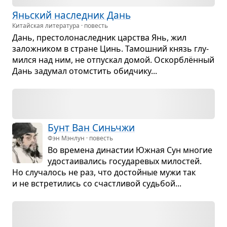
Янь­ский наслед­ник Дань
Китайская литература · повесть
Дань, пре­сто­ло­на­след­ник цар­ства Янь, жил
залож­ни­ком в стране Цинь. Тамош­ний князь глу­
мился над ним, не отпус­кал домой. Оскорб­лён­ный
Дань заду­мал ото­мстить обид­чику...
Бунт Ван Синь­чжи
Фэн Мэнлун · повесть
Во вре­мена дина­стии Южная Сун мно­гие
удо­ста­и­ва­лись госу­да­ре­вых мило­стей.
Но слу­ча­лось не раз, что достой­ные мужи так
и не встре­ти­лись со счаст­ли­вой судь­бой...