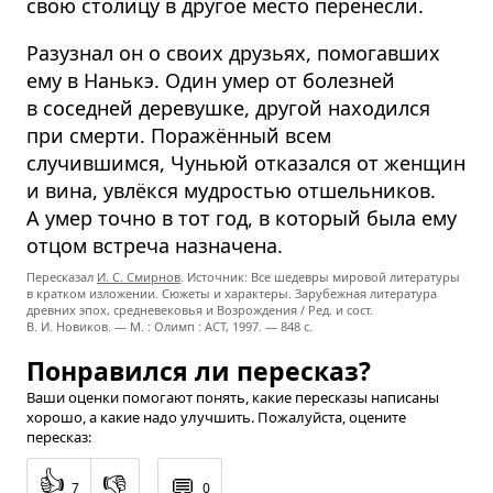
свою столицу в другое место перенесли.
Разузнал он о своих друзьях, помогавших
ему в Нанькэ. Один умер от болезней
в соседней деревушке, другой находился
при смерти. Поражённый всем
случившимся, Чуньюй отказался от женщин
и вина, увлёкся мудростью отшельников.
А умер точно в тот год, в который была ему
отцом встреча назначена.
Пересказал
И. С. Смирнов
. Источник: Все шедевры мировой литературы
в кратком изложении. Сюжеты и характеры. Зарубежная литература
древних эпох, средневековья и Возрождения / Ред. и сост.
В. И. Новиков. — М. : Олимп : ACT, 1997. — 848 с.
Понравился ли пересказ?
Ваши оценки помогают понять, какие пересказы написаны
хорошо, а какие надо улучшить. Пожалуйста, оцените
пересказ:
👍
👎
💬
7
0