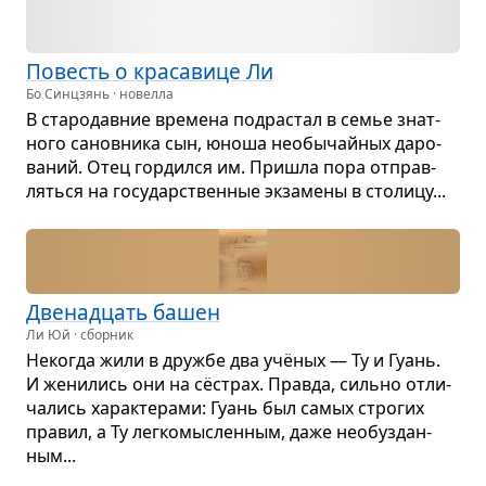
Повесть о кра­са­вице Ли
Бо Синцзянь · новелла
В ста­ро­дав­ние вре­мена под­рас­тал в семье знат­
ного санов­ника сын, юноша необы­чай­ных даро­
ва­ний. Отец гор­дился им. При­шла пора отправ­
ляться на госу­дар­ствен­ные экза­мены в сто­лицу...
Две­на­дцать башен
Ли Юй · сборник
Неко­гда жили в дружбе два учё­ных — Ту и Гуань.
И жени­лись они на сёстрах. Правда, сильно отли­
ча­лись харак­те­рами: Гуань был самых стро­гих
пра­вил, а Ту лег­ко­мыс­лен­ным, даже необуз­дан­
ным...