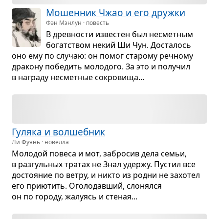
Мошен­ник Чжао и его дружки
Фэн Мэнлун · повесть
В древ­но­сти изве­стен был несмет­ным
богат­ством некий Ши Чун. Доста­лось
оно ему по слу­чаю: он помог ста­рому реч­ному
дра­кону побе­дить моло­дого. За это и полу­чил
в награду несмет­ные сокро­вища...
Гуляка и вол­шеб­ник
Ли Фуянь · новелла
Моло­дой повеса и мот, забро­сив дела семьи,
в раз­гуль­ных тра­тах не Знал удержу. Пустил все
досто­я­ние по ветру, и никто из родни не захо­тел
его при­ю­тить. Ого­ло­дав­ший, сло­нялся
он по городу, жалу­ясь и сте­ная...