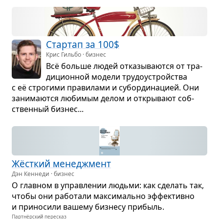
Стар­тап за 100$
Крис Гильбо · бизнес
Всё больше людей отка­зы­ва­ются от тра­
ди­ци­он­ной модели тру­до­устройства
с её стро­гими пра­ви­лами и субор­ди­на­цией. Они
зани­ма­ются люби­мым делом и откры­вают соб­
ствен­ный биз­нес...
Жёст­кий мене­джмент
Дэн Кеннеди · бизнес
О глав­ном в управ­ле­нии людьми: как сде­лать так,
чтобы они рабо­тали мак­си­мально эффек­тивно
и при­но­сили вашему биз­несу при­быль.
Партнёрский пересказ