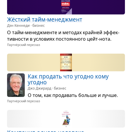
Жёст­кий тайм-мене­джмент
Дэн Кеннеди · бизнес
О тайм-мене­джменте и мето­дах крайней эффек­
тив­но­сти в усло­виях посто­ян­ного цейт-нота.
Партнёрский пересказ
Как про­дать что угодно кому
угодно
Джо Джирард · бизнес
О том, как про­да­вать больше и лучше.
Партнёрский пересказ