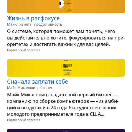
Жизнь в рас­фо­кусе
Майкл Хайятт · продуктивность
О системе, кото­рая помо­жет вам понять, чего
вы действи­тельно хотите, фоку­си­ро­ваться на при­
о­ри­те­тах и дости­гать важ­ных для вас целей.
Партнёрский пересказ
Сна­чала заплати себе
Майк Микаловиц · бизнес
Майк Мика­ло­виц создал свой пер­вый биз­нес —
ком­па­нию по сборке ком­пью­те­ров — «из амби­
ций и воз­духа» и в 24 года был удо­стоен зва­ния
моло­дого пред­при­ни­ма­теля года в США...
Партнёрский пересказ