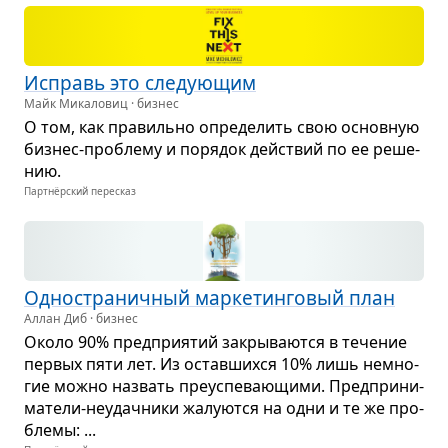
Исправь это сле­ду­ю­щим
Майк Микаловиц · бизнес
О том, как пра­вильно опре­де­лить свою основ­ную
биз­нес-про­блему и поря­док действий по ее реше­
нию.
Партнёрский пересказ
Одно­стра­нич­ный мар­ке­тин­го­вый план
Аллан Диб · бизнес
Около 90% пред­при­я­тий закры­ва­ются в тече­ние
пер­вых пяти лет. Из остав­шихся 10% лишь немно­
гие можно назвать пре­успе­ва­ю­щими. Пред­при­ни­
ма­тели-неудач­ники жалу­ются на одни и те же про­
блемы: ...