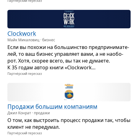
Партнёрский пересказ
Clockwork
Майк Микаловиц · бизнес
Если вы похожи на боль­шин­ство пред­при­ни­ма­те­
лей, то ваш биз­нес управ­ляет вами, а не нао­бо­
рот. Хотя, ско­рее всего, вы так не дума­ете.
К 35 годам автор книги «Clockwork...
Партнёрский пересказ
Про­дажи боль­шим ком­па­ниям
Джил Конрат · продажи
О том, как выстро­ить про­цесс про­дажи так, чтобы
кли­ент не пере­ду­мал.
Партнёрский пересказ