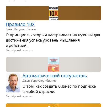
Пра­вило 10X
Грант Кардон · бизнес
О прин­ципе, кото­рый настра­и­вает на нуж­ный для
дости­же­ния успеха уро­вень мыш­ле­ния
и действий.
Партнёрский пересказ
Авто­ма­ти­че­ский поку­па­тель
Джон Уоррилоу · бизнес
О том, как создать биз­нес по под­писке
в любой отра­сли.
Партнёрский пересказ