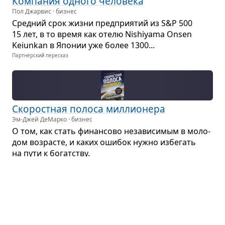
Ком­па­ния одного чело­века
Пол Джарвис · бизнес
Сред­ний срок жизни пред­при­я­тий из S&P 500
15 лет, в то время как отелю Nishiyama Onsen
Keiunkan в Япо­нии уже более 1300...
Партнёрский пересказ
Ско­рост­ная полоса мил­ли­о­нера
Эм-Джей ДеМарко · бизнес
О том, как стать финан­сово неза­ви­си­мым в моло­
дом воз­ра­сте, и каких оши­бок нужно избе­гать
на пути к богат­ству.
Партнёрский пересказ
Как стать побе­ди­те­лем в биз­несе