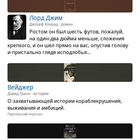
Лорд Джим
Джозеф Конрад · роман
Ростом он был шесть футов, пожа­луй,
на один-два дюйма меньше, сло­же­ния
креп­кого, и он шёл прямо на вас, опу­стив голову
и при­стально глядя испод­ло­бья...
Вей­джер
Дэвид Гранн · история
О захва­ты­ва­ю­щей исто­рии кора­бле­кру­ше­ния,
выжи­ва­ния и амби­ций.
Партнёрский пересказ