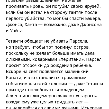
горьким размышлениям: не желая
проливать кровь, он погубил своих друзей.
Если бы он встал на сторону таитян после
первого убийства, то мог бы спасти Бэкера,
Джонса, Ханта — возможно, даже Джонсона
и Уайта.
Тетаити обещает не убивать Парсела,
но требует, чтобы тот покинул остров,
поскольку не желает больше иметь дела
с лживыми, коварными «перитани». Парсел
просит отсрочки до рождения ребёнка.
Вскоре на свет появляется маленький
Ропати, и это становится громадным
событием для всей колонии — даже Тетаити
приходит полюбоваться младенцем.
А женщины лицемерно жалеют «старого»
вождя: ему уже целых тридцать лет —
он надорвётся со своими жёнами. Исчерпав