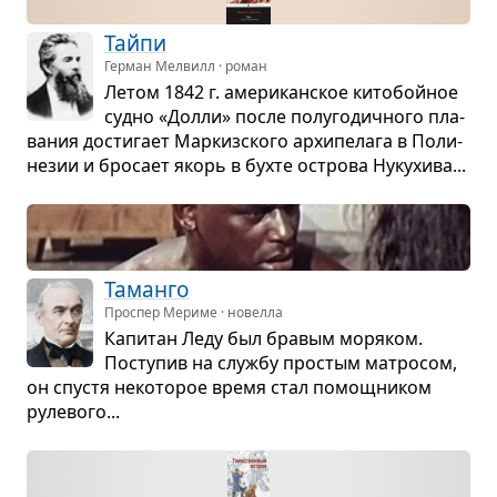
Тайпи
Герман Мелвилл · роман
Летом 1842 г. аме­ри­кан­ское кито­бойное
судно «Долли» после полу­го­дич­ного пла­
ва­ния дости­гает Мар­киз­ского архи­пе­лага в Поли­
не­зии и бро­сает якорь в бухте острова Нуку­хива...
Таманго
Проспер Мериме · новелла
Капи­тан Леду был бра­вым моря­ком.
Посту­пив на службу про­стым мат­ро­сом,
он спу­стя неко­то­рое время стал помощ­ни­ком
руле­вого...