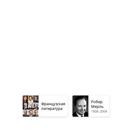
Робер
Французская
Мерль
литература
1908–2004