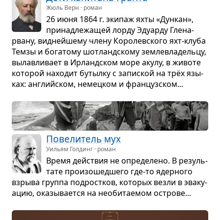
Жюль Верн · роман
26 июня 1864 г. эки­паж яхты «Дун­кан»,
при­над­ле­жа­щей лорду Эду­арду Гле­на­
рвану, вид­нейшему члену Коро­лев­ского яхт-клуба
Темзы и бога­тому шот­ланд­скому зем­ле­вла­дельцу,
вылав­ли­вает в Ирланд­ском море акулу, в животе
кото­рой нахо­дит бутылку с запис­кой на трёх язы­
ках: английском, немец­ком и фран­цуз­ском...
Пове­ли­тель мух
Уильям Голдинг · роман
Время действия не опре­де­лено. В резуль­
тате про­изо­шед­шего где-то ядер­ного
взрыва группа под­рост­ков, кото­рых везли в эва­ку­
а­цию, ока­зы­ва­ется на необи­та­е­мом острове...