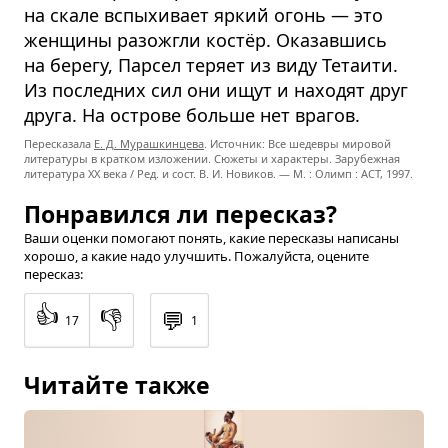
на скале вспыхивает яркий огонь — это
женщины разожгли костёр. Оказавшись
на берегу, Парсел теряет из виду Тетаити.
Из последних сил они ищут и находят друг
друга. На острове больше нет врагов.
Пересказала
Е. Д. Мурашкинцева
. Источник: Все шедевры мировой
литературы в кратком изложении. Сюжеты и характеры. Зарубежная
литература XX века / Ред. и сост. В. И. Новиков. — М. : Олимп : ACT, 1997.
Понравился ли пересказ?
Ваши оценки помогают понять, какие пересказы написаны
хорошо, а какие надо улучшить. Пожалуйста, оцените
пересказ:
👍
👎
💬
17
1
Читайте также