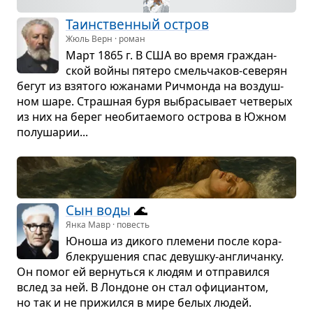
Таин­ствен­ный остров
Жюль Верн · роман
Март 1865 г. В США во время гра­ждан­
ской войны пятеро смель­ча­ков-севе­рян
бегут из взя­того южа­нами Рич­монда на воз­душ­
ном шаре. Страш­ная буря выбра­сы­вает чет­ве­рых
из них на берег необи­та­е­мого острова в Южном
полу­ша­рии...
Сын воды
🌊
Янка Мавр · повесть
Юноша из дикого пле­мени после кора­
бле­кру­ше­ния спас девушку-англи­чанку.
Он помог ей вер­нуться к людям и отпра­вился
вслед за ней. В Лон­доне он стал офи­ци­ан­том,
но так и не при­жился в мире белых людей.