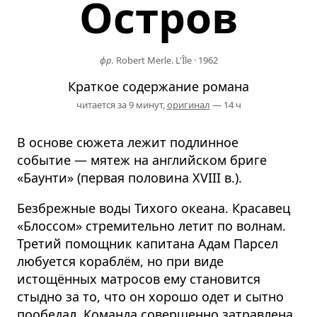
Остров
фр.
Robert Merle. L'Île
·
1962
Краткое содержание романа
читается за 9 минут,
оригинал
— 14 ч
В основе сюжета лежит подлинное
событие — мятеж на английском бриге
«Баунти» (первая половина XVIII в.).
Безбрежные воды Тихого океана. Красавец
«Блоссом» стремительно летит по волнам.
Третий помощник капитана Адам Парсел
любуется кораблём, но при виде
истощённых матросов ему становится
стыдно за то, что он хорошо одет и сытно
пообедал. Команда совершенно затравлена