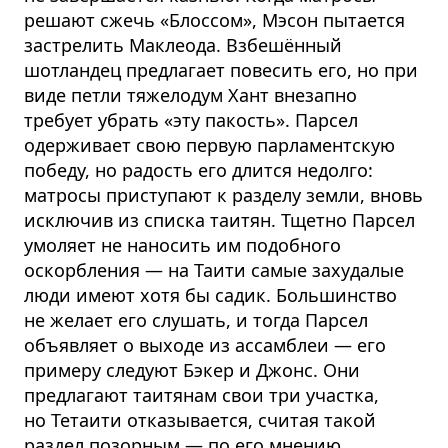
решают сжечь «Блоссом», Мэсон пытается
застрелить Маклеода. Взбешённый
шотландец предлагает повесить его, но при
виде петли тяжелодум Хант внезапно
требует убрать «эту пакость». Парсел
одерживает свою первую парламентскую
победу, но радость его длится недолго:
матросы приступают к разделу земли, вновь
исключив из списка таитян. Тщетно Парсел
умоляет не наносить им подобного
оскорбления — на Таити самые захудалые
люди имеют хотя бы садик. Большинство
не желает его слушать, и тогда Парсел
объявляет о выходе из ассамблеи — его
примеру следуют Бэкер и Джонс. Они
предлагают таитянам свои три участка,
но Тетаити отказывается, считая такой
раздел позорным — по его мнению,