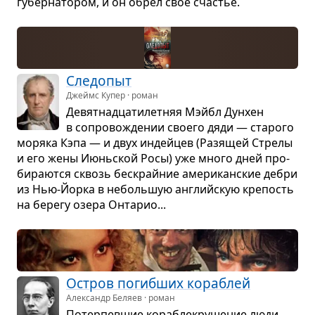
губер­на­то­ром, и он обрёл своё сча­стье.
Сле­до­пыт
Джеймс Купер · роман
Девят­на­дца­ти­лет­няя Мэйбл Дун­хен
в сопро­во­жде­нии сво­его дяди — ста­рого
моряка Кэпа — и двух индей­цев (Разя­щей Стрелы
и его жены Июнь­ской Росы) уже много дней про­
би­ра­ются сквозь бес­крайние аме­ри­кан­ские дебри
из Нью-Йорка в неболь­шую английскую кре­пость
на берегу озера Онта­рио...
Остров погиб­ших кора­блей
Александр Беляев · роман
Потер­пев­шие кора­бле­кру­ше­ние люди