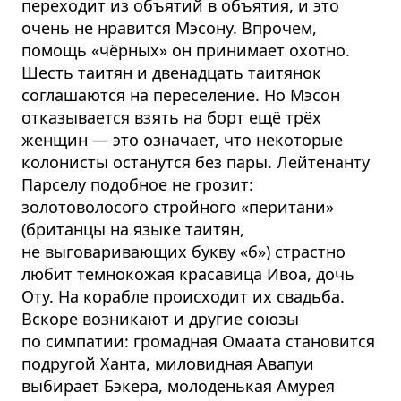
переходит из объятий в объятия, и это
очень не нравится Мэсону. Впрочем,
помощь «чёрных» он принимает охотно.
Шесть таитян и двенадцать таитянок
соглашаются на переселение. Но Мэсон
отказывается взять на борт ещё трёх
женщин — это означает, что некоторые
колонисты останутся без пары. Лейтенанту
Парселу подобное не грозит:
золотоволосого стройного «перитани»
(британцы на языке таитян,
не выговаривающих букву «б») страстно
любит темнокожая красавица Ивоа, дочь
Оту. На корабле происходит их свадьба.
Вскоре возникают и другие союзы
по симпатии: громадная Омаата становится
подругой Ханта, миловидная Авапуи
выбирает Бэкера, молоденькая Амурея