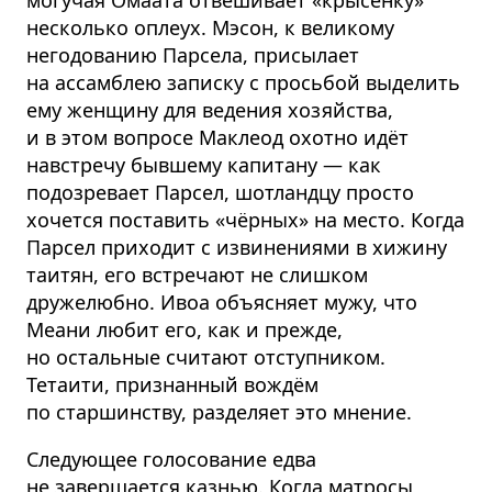
могучая Омаата отвешивает «крысёнку»
несколько оплеух. Мэсон, к великому
негодованию Парсела, присылает
на ассамблею записку с просьбой выделить
ему женщину для ведения хозяйства,
и в этом вопросе Маклеод охотно идёт
навстречу бывшему капитану — как
подозревает Парсел, шотландцу просто
хочется поставить «чёрных» на место. Когда
Парсел приходит с извинениями в хижину
таитян, его встречают не слишком
дружелюбно. Ивоа объясняет мужу, что
Меани любит его, как и прежде,
но остальные считают отступником.
Тетаити, признанный вождём
по старшинству, разделяет это мнение.
Следующее голосование едва
не завершается казнью. Когда матросы