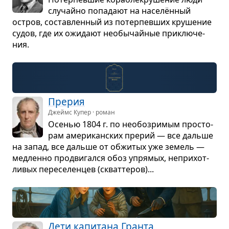
слу­чайно попа­дают на населён­ный
остров, состав­лен­ный из потер­пев­ших кру­ше­ние
судов, где их ожи­дают необы­чай­ные при­клю­че­
ния.
Пре­рия
Джеймс Купер · роман
Осе­нью 1804 г. по необо­зри­мым про­сто­
рам аме­ри­кан­ских пре­рий — все дальше
на запад, все дальше от обжи­тых уже земель —
мед­ленно про­дви­гался обоз упря­мых, непри­хот­
ли­вых пере­се­лен­цев (скват­те­ров)...
Дети капи­тана Гранта