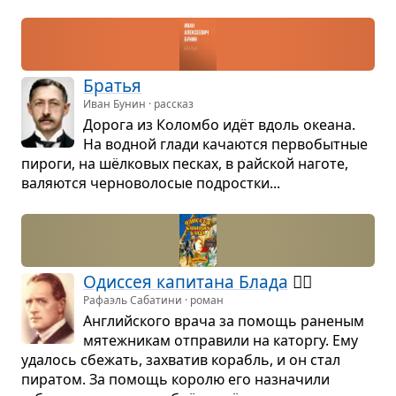
Бра­тья
Иван Бунин · рассказ
Дорога из Коломбо идёт вдоль оке­ана.
На вод­ной глади кача­ются пер­во­быт­ные
пироги, на шёл­ко­вых пес­ках, в райской наготе,
валя­ются чер­но­во­ло­сые под­ростки...
Одис­сея капи­тана Блада
🏴‍☠️
Рафаэль Сабатини · роман
Английского врача за помощь ране­ным
мятеж­ни­кам отпра­вили на каторгу. Ему
уда­лось сбе­жать, захва­тив корабль, и он стал
пира­том. За помощь королю его назна­чили