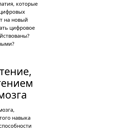
патия, которые
 цифровых
т на новый
тать цифровое
ействованы?
ными?
тение,
чтением
мозга
мозга,
этого навыка
 способности