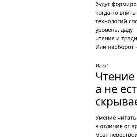
будут формиро
когда-то впит
технологий сп
уровень, даду
чтение и тради
Или наоборот 
Идея 1
Чтение 
а не ес
скрыва
Умение читать
в отличие от з
мозг перестро