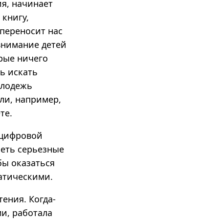
я, начинает
 книгу,
 переносит нас
 внимание детей
орые ничего
ь искать
олодежь
сли, например,
те.
 цифровой
меть серьезные
бы оказаться
атическими.
ения. Когда-
ми, работала