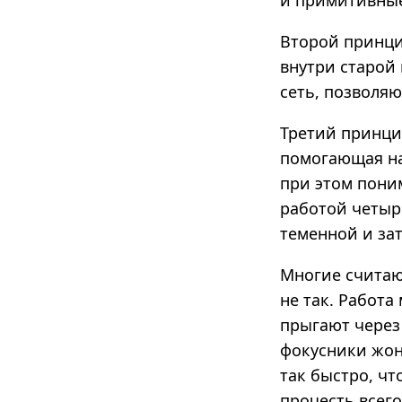
и примитивные
Второй принци
внутри старой
сеть, позволя
Третий принци
помогающая на
при этом пони
работой четыр
теменной и за
Многие считают
не так. Работа
прыгают через
фокусники жон
так быстро, чт
прочесть всего