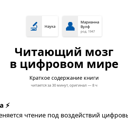
🔬
👤
Марианна
Наука
Вулф
род. 1947
Читающий мозг
в цифровом мире
Краткое содержание книги
читается за 30 минут,
оригинал — 8 ч
а ⚡
меняется чтение под воздействий цифров