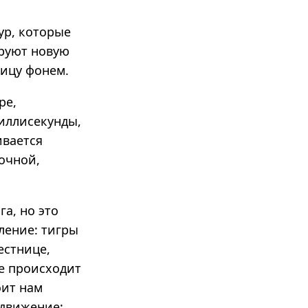
ур, которые
ируют новую
ницу фонем.
ре,
иллисекунды,
ивается
очной,
а, но это
ление: тигры
естнице,
е происходит
оит нам
 движение: