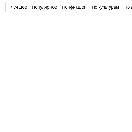
Лучшее
Популярное
Нонфикшен
По культурам
По 