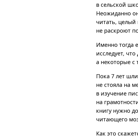
в сельской шко
Неожиданно она
читать, целый 
не раскроют п
Именно тогда е
исследует, что
а некоторые с
Пока 7 лет шли
не стояла на м
в изучение пи
на грамотности
книгу нужно д
читающего моз
Как это скажет