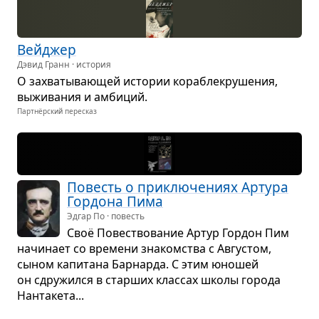
Вей­джер
Дэвид Гранн · история
О захва­ты­ва­ю­щей исто­рии кора­бле­кру­ше­ния,
выжи­ва­ния и амби­ций.
Партнёрский пересказ
Повесть о при­клю­че­ниях Артура
Гор­дона Пима
Эдгар По · повесть
Своё Повест­во­ва­ние Артур Гор­дон Пим
начи­нает со вре­мени зна­ком­ства с Авгу­стом,
сыном капи­тана Бар­нарда. С этим юно­шей
он сдру­жился в стар­ших клас­сах школы города
Нан­та­кета...