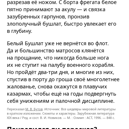
разрезав её ножом. С борта фрегата белое
пятно принимают за акулу — и связка
зазубренных гарпунов, пронзив
злополучный бушлат, быстро увлекает его
в глубину.
Белый Бушлат уже не вернётся во флот.
Да и большинство матросов клянётся
на прощание, что никогда больше нога
их не ступит на палубу военного корабля.
Но пройдёт два-три дня, и многие из них,
спустив в порту до гроша своё многолетнее
жалованье, снова окажутся в плавучих
казармах, чтобы ещё на годы подвергнуть
себя унижениям и палочной дисциплине.
Пересказал
М. В. Бутов
. Источник: Все шедевры мировой литературы
в кратком изложении. Сюжеты и характеры. Зарубежная литература
XIX века / Ред. и сост. В. И. Новиков. — М. : Олимп : ACT, 1996. — 848 с.