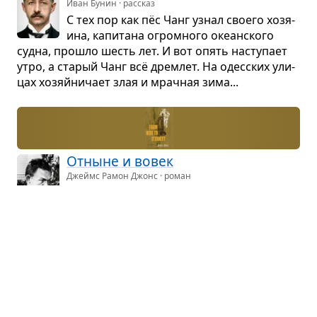
Иван Бунин · рассказ
С тех пор как пёс Чанг узнал сво­его хозя­
ина, капи­тана огром­ного оке­ан­ского
судна, про­шло шесть лет. И вот опять насту­пает
утро, а ста­рый Чанг всё дрем­лет. На одес­ских ули­
цах хозяйни­чает злая и мрач­ная зима...
Отныне и вовек
Джеймс Рамон Джонс · роман
Глав­ный герой повест­во­ва­ния — рядо­
вой Роберт Ли Пруит — родился
и провёл дет­ство в гор­няц­ком посёлке Гар­лан,
кото­рый в трид­ца­тые годы стал изве­стен по всей
Аме­рике бла­го­даря стачке шах­тёров, жестоко
подав­лен­ной поли­цией...