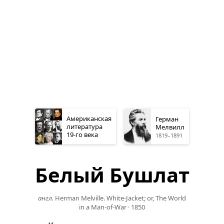
Американская
Герман
литература
Мелвилл
19-го
века
1819–1891
Белый Бушлат
англ.
Herman Melville. White-Jacket; or, The World
in a Man-of-War
·
1850