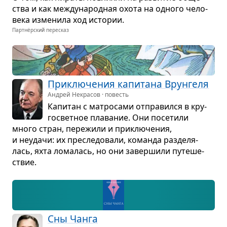
ства и как меж­ду­на­род­ная охота на одного чело­
века изме­нила ход исто­рии.
Партнёрский пересказ
При­клю­че­ния капи­тана Врун­геля
Андрей Некрасов · повесть
Капи­тан с мат­ро­сами отпра­вился в кру­
го­свет­ное пла­ва­ние. Они посе­тили
много стран, пере­жили и при­клю­че­ния,
и неудачи: их пре­сле­до­вали, команда раз­де­ля­
лась, яхта лома­лась, но они завер­шили путе­ше­
ствие.
Сны Чанга