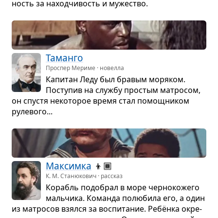
ность за наход­чи­вость и муже­ство.
Таманго
Проспер Мериме · новелла
Капи­тан Леду был бра­вым моря­ком.
Посту­пив на службу про­стым мат­ро­сом,
он спу­стя неко­то­рое время стал помощ­ни­ком
руле­вого...
Мак­симка
👦🏾
К. М. Станюкович · рассказ
Корабль подо­брал в море чер­но­ко­жего
маль­чика. Команда полю­била его, а один
из мат­ро­сов взялся за вос­пи­та­ние. Ребёнка окре­