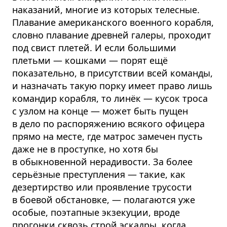
наказаний, многие из которых телесные.
Плавание американского военного корабля,
словно плавание древней галеры, проходит
под свист плетей. И если большими
плетьми — кошками — порят ещё
показательно, в присутствии всей команды,
и назначать такую порку имеет право лишь
командир корабля, то линёк — кусок троса
с узлом на конце — может быть пущен
в дело по распоряжению всякого офицера
прямо на месте, где матрос замечен пусть
даже не в проступке, но хотя бы
в обыкновенной нерадивости. За более
серьёзные преступления — такие, как
дезертирство или проявление трусости
в боевой обстановке, — полагаются уже
особые, поэтапные экзекуции, вроде
прогонки сквозь строй эскадры, когда