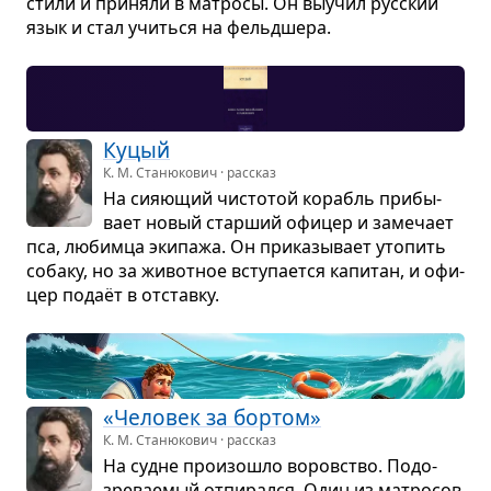
стили и при­няли в мат­росы. Он выучил рус­ский
язык и стал учиться на фельд­шера.
Куцый
К. М. Станюкович · рассказ
На сия­ю­щий чисто­той корабль при­бы­
вает новый стар­ший офи­цер и заме­чает
пса, любимца эки­пажа. Он при­ка­зы­вает уто­пить
собаку, но за живот­ное всту­па­ется капи­тан, и офи­
цер подаёт в отставку.
«Чело­век за бор­том»
К. М. Станюкович · рассказ
На судне про­изо­шло воров­ство. Подо­
зре­ва­е­мый отпи­рался. Один из мат­ро­сов