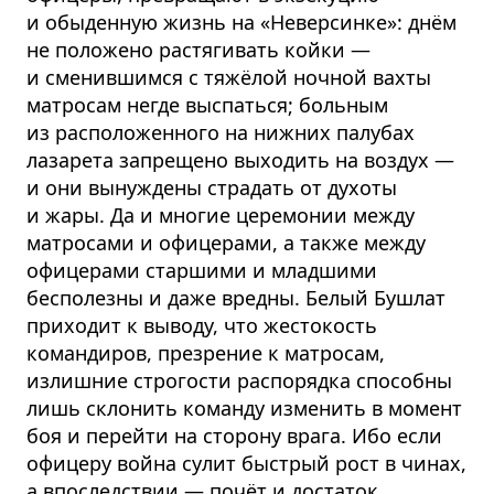
и обыденную жизнь на «Неверсинке»: днём
не положено растягивать койки —
и сменившимся с тяжёлой ночной вахты
матросам негде выспаться; больным
из расположенного на нижних палубах
лазарета запрещено выходить на воздух —
и они вынуждены страдать от духоты
и жары. Да и многие церемонии между
матросами и офицерами, а также между
офицерами старшими и младшими
бесполезны и даже вредны. Белый Бушлат
приходит к выводу, что жестокость
командиров, презрение к матросам,
излишние строгости распорядка способны
лишь склонить команду изменить в момент
боя и перейти на сторону врага. Ибо если
офицеру война сулит быстрый рост в чинах,
а впоследствии — почёт и достаток,