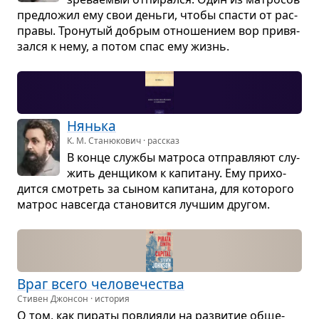
пред­ло­жил ему свои деньги, чтобы спа­сти от рас­
правы. Тро­ну­тый добрым отно­ше­нием вор при­вя­
зался к нему, а потом спас ему жизнь.
Нянька
К. М. Станюкович · рассказ
В конце службы мат­роса отправ­ляют слу­
жить ден­щи­ком к капи­тану. Ему при­хо­
дится смот­реть за сыном капи­тана, для кото­рого
мат­рос навсе­гда ста­но­вится луч­шим дру­гом.
Враг всего чело­ве­че­ства
Стивен Джонсон · история
О том, как пираты повли­яли на раз­ви­тие обще­