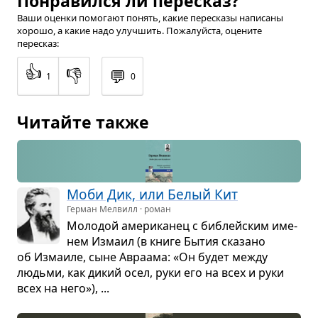
Понравился ли пересказ?
Ваши оценки помогают понять, какие пересказы написаны
хорошо, а какие надо улучшить. Пожалуйста, оцените
пересказ:
👍
👎
💬
1
0
Читайте также
Моби Дик, или Белый Кит
Герман Мелвилл · роман
Моло­дой аме­ри­ка­нец с биб­лейским име­
нем Измаил (в книге Бытия ска­зано
об Изма­иле, сыне Авраама: «Он будет между
людьми, как дикий осел, руки его на всех и руки
всех на него»), ...