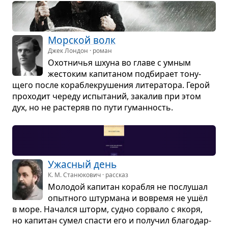
Мор­ской волк
Джек Лондон · роман
Охот­ни­чья шхуна во главе с умным
жесто­ким капи­та­ном под­би­рает тону­
щего после кора­бле­­кру­ше­ния лите­ра­тора. Герой
про­хо­дит череду испы­та­ний, зака­лив при этом
дух, но не рас­те­ряв по пути гуман­ность.
Ужас­ный день
К. М. Станюкович · рассказ
Моло­дой капи­тан корабля не послу­шал
опыт­ного штур­мана и вовремя не ушёл
в море. Начался шторм, судно сорвало с якоря,
но капи­тан сумел спа­сти его и полу­чил бла­го­дар­