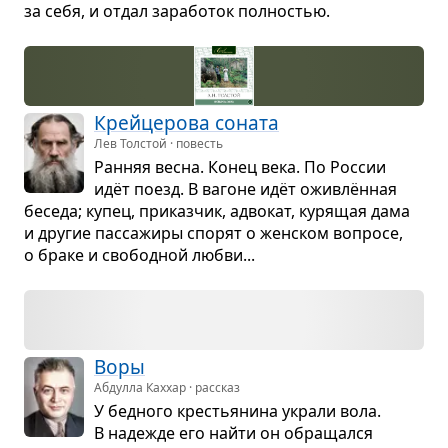
за себя, и отдал зара­бо­ток пол­но­стью.
Крей­це­рова соната
Лев Толстой · повесть
Ран­няя весна. Конец века. По Рос­сии
идёт поезд. В вагоне идёт ожив­лён­ная
беседа; купец, при­каз­чик, адво­кат, куря­щая дама
и дру­гие пас­са­жиры спо­рят о жен­ском вопросе,
о браке и сво­бод­ной любви...
Воры
Абдулла Каххар · рассказ
У бед­ного кре­стья­нина украли вола.
В наде­жде его найти он обра­щался