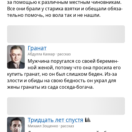
за помо­щью к раз­лич­ным мест­ным чинов­ни­кам.
Все они брали у ста­рика взятки и обе­щали обя­за­
тельно помочь, но вола так и не нашли.
Гра­нат
Абдулла Каххар · рассказ
Муж­чина пору­гался со своей бере­мен­
ной женой, потому что она про­сила его
купить гра­нат, но он был слиш­ком беден. Из-за
зло­сти и обиды на свою бед­ность он украл для
жены гра­наты из сада соседа-богача.
Трид­цать лет спу­стя
🎱
Михаил Зощенко · рассказ