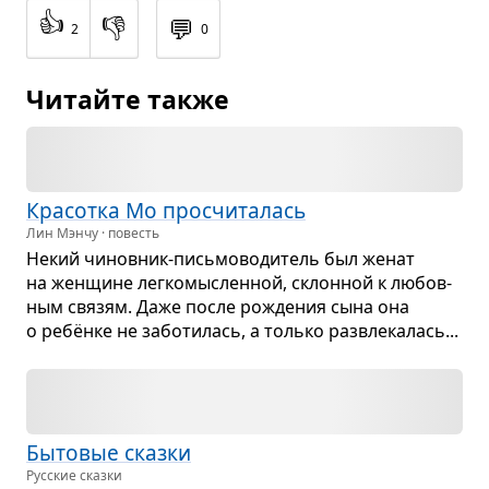
👍
👎
💬
2
0
Читайте также
Кра­сотка Мо про­счи­та­лась
Лин Мэнчу · повесть
Некий чинов­ник-пись­мо­во­ди­тель был женат
на жен­щине лег­ко­мыс­лен­ной, склон­ной к любов­
ным свя­зям. Даже после рожде­ния сына она
о ребёнке не забо­ти­лась, а только раз­вле­ка­лась...
Быто­вые сказки
Русские сказки