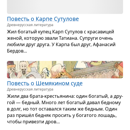
Повесть о Карпе Суту­лове
Древне­русская литература
Жил бога­тый купец Карп Суту­лов с кра­са­ви­цей
женой, кото­рую звали Тати­ана. Супруги очень
любили друг друга. У Карпа был друг, Афа­на­сий
Бер­дов...
Повесть о Шемя­ки­ном суде
Древне­русская литература
Жили два брата-кре­стья­нина: один бога­тый, а дру­
гой — бед­ный. Много лет бога­тый давал бед­ному
в долг, но тот оста­вался таким же бед­ным. Один
раз пришёл бед­няк про­сить у бога­того лошадь,
чтобы при­везти дров...