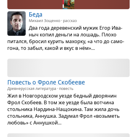
Беда
Михаил Зощенко · рассказ
Два года дере­вен­ский мужик Егор Ива­
ныч копил деньги на лошадь. Плохо
питался, бро­сил курить махорку, «а что до само­
гона, то забыл, какой и вкус в нём»...
Повесть о Фроле Ско­бе­еве
Древне­русская литература · повесть
Жил в Нов­го­род­ском уезде бед­ный дво­ря­нин
Фрол Ско­беев. В том же уезде была вот­чина
столь­ника Нар­дина-Нащо­кина. Там жила дочь
столь­ника, Аннушка. Заду­мал Фрол «возы­меть
любовь» с Аннуш­кой...