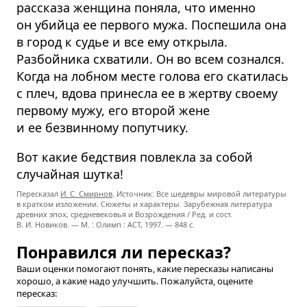
рассказа женщина поняла, что именно
он убийца ее первого мужа. Поспешила она
в город к судье и все ему открыла.
Разбойника схватили. Он во всем сознался.
Когда на лобном месте голова его скатилась
с плеч, вдова принесла ее в жертву своему
первому мужу, его второй жене
и ее безвинному попутчику.
Вот какие бедствия повлекла за собой
случайная шутка!
Пересказал
И. С. Смирнов
. Источник: Все шедевры мировой литературы
в кратком изложении. Сюжеты и характеры. Зарубежная литература
древних эпох, средневековья и Возрождения / Ред. и сост.
В. И. Новиков. — М. : Олимп : ACT, 1997. — 848 с.
Понравился ли пересказ?
Ваши оценки помогают понять, какие пересказы написаны
хорошо, а какие надо улучшить. Пожалуйста, оцените
пересказ: