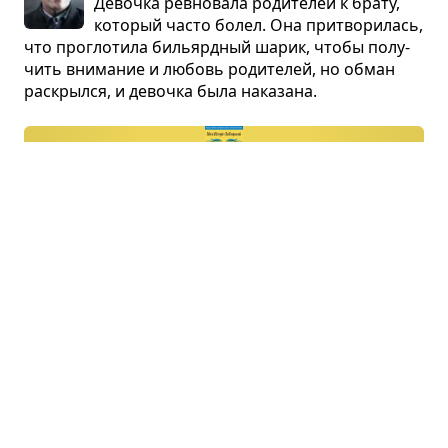
Девочка рев­но­вала роди­те­лей к брату,
кото­рый часто болел. Она при­тво­ри­лась,
что про­гло­тила бильярд­ный шарик, чтобы полу­
чить вни­ма­ние и любовь роди­те­лей, но обман
рас­крылся, и девочка была нака­зана.
На Коже­мя­ках
Иван Нечуй-Левицкий · пьеса
Разо­рив­шийся цирюль­ник решил попра­
вить финан­со­вое поло­же­ние, женив­
шись на бога­той некра­си­вой девушке. В то
же время он уха­жи­вал за её дво­ю­род­ной сестрой,
но был рас­крыт, и сва­дьба не состо­я­лась.
Что ещё пересказать?
В первую очередь мы пересказываем то, что просят
наши читатели. Пожалуйста, сообщите нам, если