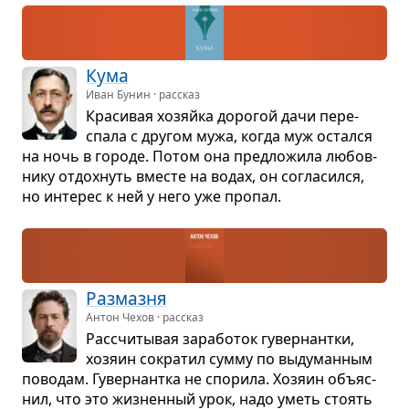
Кума
Иван Бунин · рассказ
Кра­си­вая хозяйка доро­гой дачи пере­
спала с дру­гом мужа, когда муж остался
на ночь в городе. Потом она пред­ло­жила любов­
нику отдох­нуть вме­сте на водах, он согла­сился,
но инте­рес к ней у него уже про­пал.
Раз­мазня
Антон Чехов · рассказ
Рас­счи­ты­вая зара­бо­ток гувер­нантки,
хозяин сокра­тил сумму по выду­ман­ным
пово­дам. Гувер­нантка не спо­рила. Хозяин объ­яс­
нил, что это жиз­нен­ный урок, надо уметь сто­ять