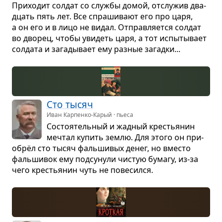
При­хо­дит сол­дат со службы домой, отслу­жив два­
дцать пять лет. Все спра­ши­вают его про царя,
а он его и в лицо не видал. Отправ­ля­ется сол­дат
во дво­рец, чтобы уви­деть царя, а тот испы­ты­вает
сол­дата и зага­ды­вает ему раз­ные загадки...
Сто тысяч
Иван Карпенко-Карый · пьеса
Состо­я­тель­ный и жад­ный кре­стья­нин
меч­тал купить землю. Для этого он при­
обрёл сто тысяч фаль­ши­вых денег, но вме­сто
фаль­ши­вок ему под­су­нули чистую бумагу, из-за
чего кре­стья­нин чуть не пове­сился.