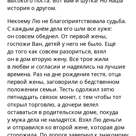
высокого поста. Вот вам и шутка! Но наша
история о другом.
Некоему Лю не благоприятствовала судьба.
С каждым днём дела его шли все хуже:
он совсем обеднел. От первой жены,
госпожи Ван, детей у него не было. Ещё
до того как совсем разориться, взял
он в дом вторую жену. Все трое жили
в любви и согласии и надеялись на лучшие
времена. Раз на дне рождения тестя, отца
первой жены, заговорили о бедственном
положении семьи. Тесть одолжил зятю
пятнадцать связок монет, с тем чтобы тот
открыл торговлю, а дочери велел
оставаться в родительском доме, покуда
у мужа дела не наладятся. Взял Лю деньги
и отправился ко второй жене, которая дом
сторожила. По дороге завернул к знакомому