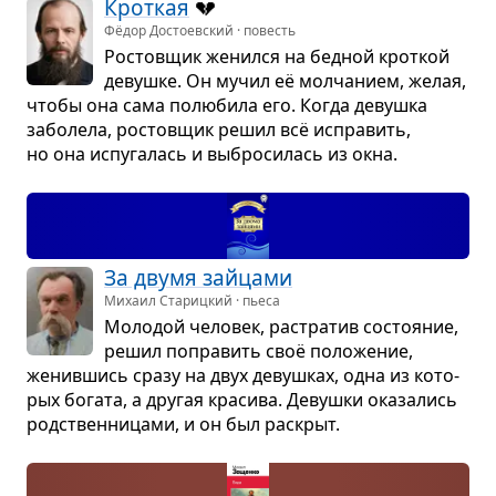
Крот­кая
💔
Фёдор Достоевский · повесть
Ростов­щик женился на бед­ной крот­кой
девушке. Он мучил её мол­ча­нием, желая,
чтобы она сама полю­била его. Когда девушка
забо­лела, ростов­щик решил всё испра­вить,
но она испу­га­лась и выбро­си­лась из окна.
За двумя зай­цами
Михаил Старицкий · пьеса
Моло­дой чело­век, рас­тра­тив состо­я­ние,
решил попра­вить своё поло­же­ние,
женив­шись сразу на двух девуш­ках, одна из кото­
рых богата, а дру­гая кра­сива. Девушки ока­за­лись
род­ствен­ни­цами, и он был рас­крыт.