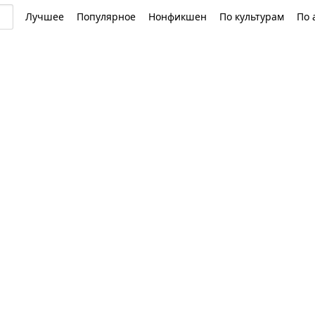
Лучшее
Популярное
Нонфикшен
По культурам
По 