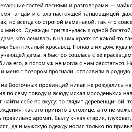
лекающие гостей песнями и разговорами — майко
ремя танцам и стала настоящей танцовщицей, даж
ах, но всегда со строгой маменькой, так что совс
х майко. Однажды приглянулась я одной богатой
даме, что лечилась в наших краях от какой-то та
амы был писаный красавец. Попав в их дом, куда 
кучающей дамы, я быстро сошлась с её красавце
ила его, а потом уж не могла с ним расстаться. Н
 и меня с позором прогнали, отправили в родную
я из Восточных провинций никак не рождались на
ил по сему поводу и всюду искал молоденьких на
г найти себе по вкусу: то глядит деревенщиной, т
ждения, как это принято в столице, а то не може
ь правильно аромат. Был у князя старик, глуховат,
ерял, да и мужскую одежду носил только по прив