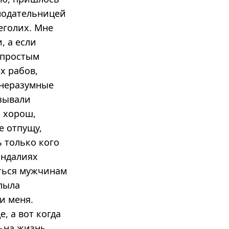
нода­тельницей
еголих. Мне
, а если
 простым
х рабов,
 неразумные
язывали
ю хорош,
не отпущу,
ь только кого
андалиях
аться мужчинам
слыла
и меня.
, а вот когда
льна жизнь