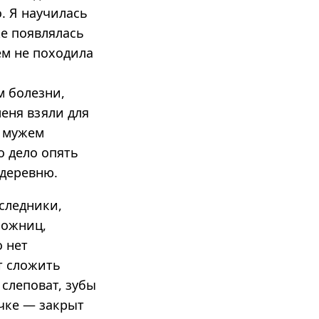
. Я научилась
е появлялась
ем не походила
,
м болезни,
меня взяли для
м мужем
о дело опять
 деревню.
следники,
ложниц,
о нет
т сложить
 слеповат, зубы
ычке — закрыт