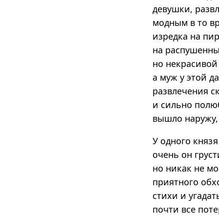
девушки, разв
модным в то в
изредка на пир
на распушенны
но некрасивой 
а муж у этой д
развлечения с
и сильно полюб
вышло наружу,
У одного княз
очень он груст
но никак не мо
приятного обхо
стихи и угадат
почти все пот