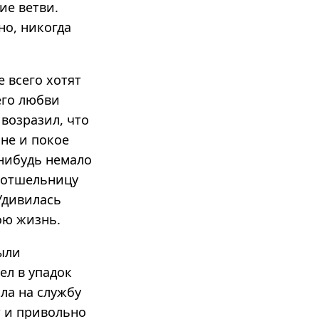
ие ветви.
но, никогда
 всего хотят
его любви
 возразил, что
ине и покое
-нибудь немало
 отшельницу
Удивилась
ою жизнь.
были
ел в упадок
ла на службу
т и привольно