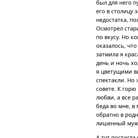
был для него п
его в столицу 
недостатка, по
Осмотрел стари
по вкусу. Но к
оказалось, что
затмила я крас
день и ночь хо
я цветущими в
спектакли. Но 
совете. К горю
любви, а все р
беда во мне, 
обратно в род
лишенный муж
А тут постигла