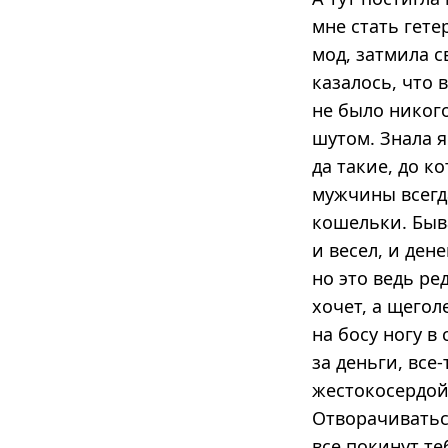
мне стать гете
мод, затмила 
казалось, что 
не было никог
шутом. Знала я
да такие, до к
мужчины всегда
кошельки. Быва
и весел, и дене
но это ведь ре
хочет, а щегол
на босу ногу в
за деньги, все
жестокосердой,
Отворачиваться
все покинут те