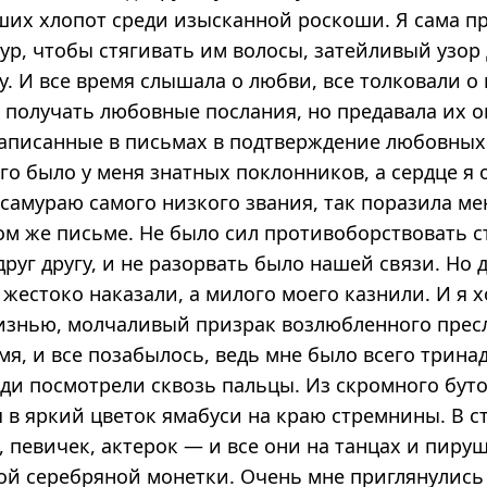
ших хлопот среди изысканной роскоши. Я сама п
р, чтобы стягивать им волосы, затейливый узор 
. И все время слышала о любви, все толковали о
я получать любовные послания, но предавала их о
написанные в письмах в подтверждение любовных 
го было у меня знатных поклонников, а сердце я 
 самураю самого низкого звания, так поразила ме
ом же письме. Не было сил противо­бор­ствовать с
руг другу, и не разорвать было нашей связи. Но
 жестоко наказали, а милого моего казнили. И я х
жизнью, молчаливый призрак возлюбленного прес
я, и все позабылось, ведь мне было всего тринад
юди посмотрели сквозь пальцы. Из скромного бут
 в яркий цветок ямабуси на краю стремнины. В с
 певичек, актерок — и все они на танцах и пиру
ой серебряной монетки. Очень мне приглянулис