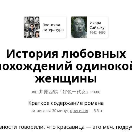
Ихара
Японская
Сайкаку
литература
1642–1693
История любовных
похождений одиноко
женщины
井原西鶴『好色一代女
』
яп.
·
1686
Краткое содержание романа
читается за 30 минут,
оригинал
— 3,5 ч
вности говорили, что красавица — это меч, под