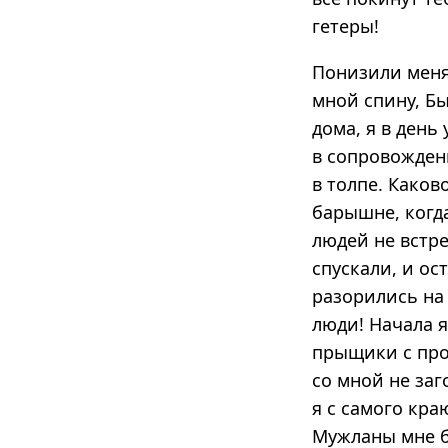
гетеры!
Понизили меня 
мной спину, Бы
дома, я в день
в сопровожден
в толпе. Како
барышне, когд
людей не встре
спускали, и ос
разорились на 
люди! Начала я
прыщики с про
со мной не заг
я с самого кра
Мужланы мне б