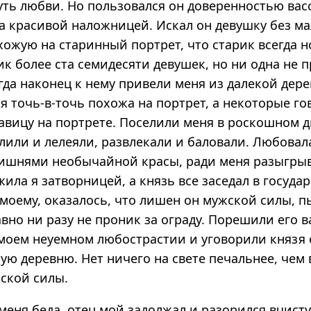
уть любви. Но пользовался он доверенностью васс
за красивой наложницей. Искал он девушку без м
хожую на старинный портрет, что старик всегда н
к более ста семидесяти девушек, но ни одна не 
огда наконец к нему привели меня из далекой дере
 я точь-в-точь похожа на портрет, а некоторые го
авицу на портрете. Поселили меня в роскошном д
лили и лелеяли, развлекали и баловали. Любовал
ишнями необычайной красы, ради меня разыгры
жила я затворницей, а князь все заседал в государ
 моему, оказалось, что лишен он мужской силы, 
авно ни разу не проник за ограду. Порешили его в
в моем неуемном любострастии и уговорили князя 
ную деревню. Нет ничего на свете печальнее, чем
ской силы.
 меня беда, отец мой задолжал и разорился вчис