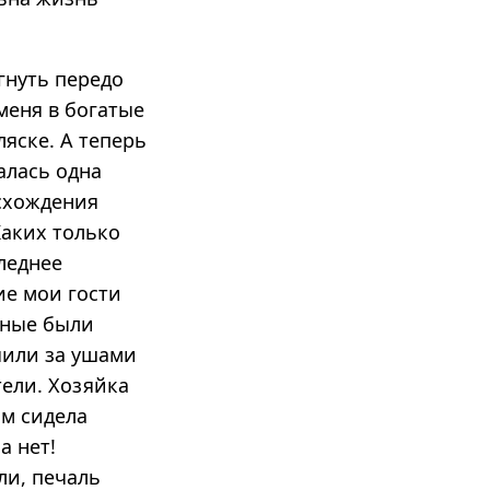
гнуть передо
меня в богатые
ляске. А теперь
алась одна
исхождения
Каких только
следнее
ие мои гости
дные были
очили за ушами
тели. Хозяйка
ом сидела
а нет!
ли, печаль