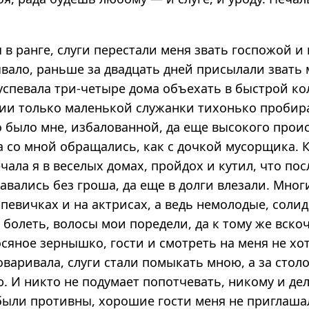
в ранге, слуги перестали меня звать госпожой и 
вало, раньше за двадцать дней присылали звать 
 успевала три-четыре дома объехать в быстрой ко
ии только маленькой служанки тихонько пробир
во было мне, избалованной, да еще высокого про
а со мной обращались, как с дочкой мусорщика. 
чала я в веселых домах, пройдох и кутил, что по
тавались без гроша, да еще в долги влезали. Мног
певичках и на актрисах, а ведь немолодые, соли
 болеть, волосы мои поредели, да к тому же вск
сяное зернышко, гости и смотреть на меня не хо
оваривала, слуги стали помыкать мною, а за стол
ю. И никто не подумает попотчевать, никому и дел
ыли противны, хорошие гости меня не приглаша