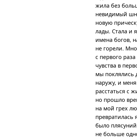
жила без боль
невидимый шну
новую прическу
лады. Стала и 
имена богов, 
не горели. Мно
с первого раза
чувства в перв
мы поклялись д
наружу, и меня
расстаться с 
но прошло врем
на мой грех л
превратилась я
было плясуний,
не больше одн