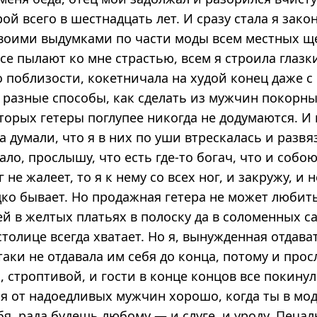
рой всего в шестнадцать лет. И сразу стала я зако
своими выдумками по части моды всем местных щ
все пылают ко мне страстью, всем я строила глазки
о поблизости, кокетничала на худой конец даже с
 разные способы, как сделать из мужчин покорны
оторых гетеры поглупее никогда не додумаются. И
 думали, что я в них по уши втрескалась и разв
ло, прослышу, что есть где-то богач, что и собо
г не жалеет, то я к нему со всех ног, и закружу, и 
дко бывает. Но продажная гетера не может любит
ей в желтых платьях в полоску да в соломенных с
 столице всегда хватает. Но я, вынужденная отдав
-таки не отдавала им себя до конца, потому и про
 строптивой, и гости в конце концов все покинул
 от надоедливых мужчин хорошо, когда ты в моде
бя, рада будешь любому — и слуге, и уроду. Печа