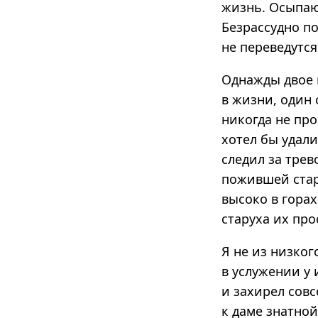
жизнь. Осыпают
Безрассудно по
не переведутся
Однажды двое 
в жизни, один 
никогда не про
хотел бы удали
следил за тре
пожившей стар
высоко в горах
старуха их про
Я не из низког
в услужении у 
и захирел совс
к даме знатной