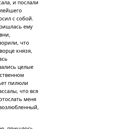
ала, и послали
алейшего
осил с собой.
пришлась ему
вни,
ворили, что
ворце князя,
ась
вались целые
­ственном
пьет пилюли
ассалы, что вся
отослать меня
 возлюбленный,
тую, пришлось