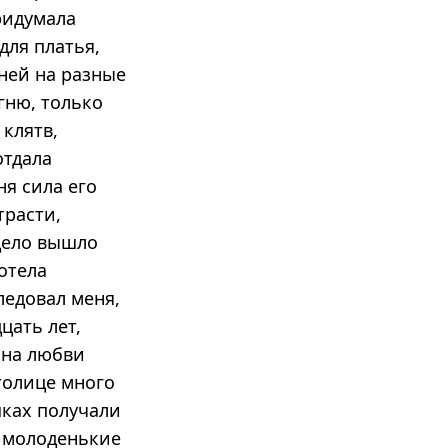
ридумала
для платья,
 ней на разные
гню, только
клятв,
отдала
ня сила его
трасти,
 дело вышло
отела
ледовал меня,
цать лет,
она любви
толице много
шках получали
ь молоденькие