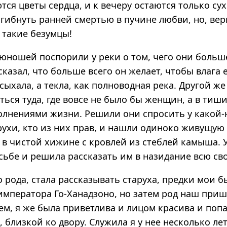
ся цветы сердца, и к вечеру остаются только сух
гибнуть ранней смертью в пучине любви, но, вер
 такие безумцы!
юношей поспорили у реки о том, чего они больше
сказал, что больше всего он желает, чтобы влага 
сыхала, а текла, как полноводная река. Другой же
ться туда, где вовсе не было бы женщин, а в тиш
волнениями жизни. Решили они спросить у какой
ухи, кто из них прав, и нашли одиноко живущую
 в чистой хижине с кровлей из стеблей камыша. 
сьбе и решила рассказать им в назидание всю св
о рода, стала рассказывать старуха, предки мои 
императора Го-Ханадзоно, но затем род наш приш
ем, я же была приветлива и лицом красива и попа
, близкой ко двору. Служила я у нее несколько ле