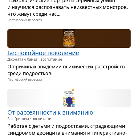
пси­хо­ло­ги­че­ские пор­треты серий­ных убийц
и научился рас­по­зна­вать неиз­вест­ных мон­стров,
что живут среди нас...
Партнёрский пересказ
Бес­по­койное поко­ле­ние
Джонатан Хайдт · воспитание
О при­чи­нах эпи­де­мии пси­хи­че­ских рас­стройств
среди под­рост­ков.
Партнёрский пересказ
От рас­се­ян­но­сти к вни­ма­нию
Зак Гришем · воспитание
Рабо­тая с детьми и под­рост­ками, стра­да­ю­щими
син­дро­мом дефи­цита вни­ма­ния и гипе­рак­тив­но­