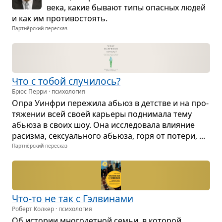
века, какие бывают типы опас­ных людей
и как им про­ти­во­сто­ять.
Партнёрский пересказ
Что с тобой слу­чи­лось?
Брюс Перри · психология
Опра Уин­фри пере­жила абьюз в дет­стве и на про­
тя­же­нии всей своей карьеры под­ни­мала тему
абьюза в своих шоу. Она иссле­до­вала вли­я­ние
расизма, сек­су­аль­ного абьюза, горя от потери, ...
Партнёрский пересказ
Что-то не так с Гэл­ви­нами
Роберт Колкер · психология
Об исто­рии мно­го­дет­ной семьи, в кото­рой