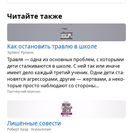
Читайте также
Как оста­но­вить травлю в школе
Эрлинг Руланн
Травля — одна из основ­ных про­блем, с кото­рыми
дети стал­ки­ва­ются в школе. С ней так или иначе
имеет дело каж­дый тре­тий уче­ник. Одни дети ста­
но­вятся агрес­со­рами, дру­гие — жерт­вами, а неко­
то­рые про­сто наблю­дают со сто­роны...
Партнёрский пересказ
Лишён­ные сове­сти
Роберт Хаэр · психология