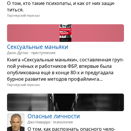
О том, кто такие пси­хо­паты, и как от них защи­
титься.
Партнёрский пересказ
Сек­су­аль­ные маньяки
Джон Дуглас · преступление
Книга «Сек­су­аль­ные маньяки», состав­лен­ная груп­
пой учё­ных и работ­ни­ков ФБР, впер­вые была
опуб­ли­ко­вана ещё в конце 80-х и пред­уга­дала
бур­ное раз­ви­тие мето­дов про­файлинга...
Партнёрский пересказ
Опас­ные лич­но­сти
Джо Наварро · психология
О том, как рас­по­знать опас­ного чело­