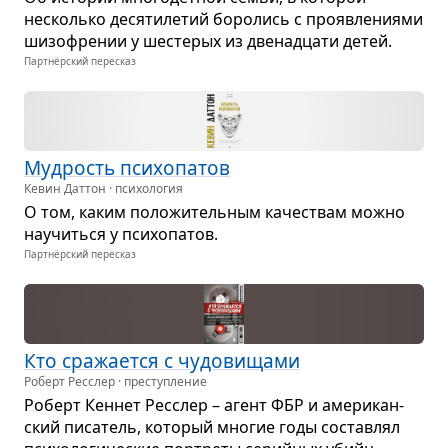
несколько деся­ти­ле­тий боро­лись с про­яв­ле­ни­ями
шизо­фре­нии у шесте­рых из две­на­дцати детей.
Партнёрский пересказ
Муд­рость пси­хо­па­тов
Кевин Даттон · психология
О том, каким поло­жи­тель­ным каче­ствам можно
научиться у пси­хо­па­тов.
Партнёрский пересказ
Кто сра­жа­ется с чудо­ви­щами
Роберт Ресслер · преступление
Роберт Кен­нет Рес­слер – агент ФБР и аме­ри­кан­
ский писа­тель, кото­рый мно­гие годы состав­лял