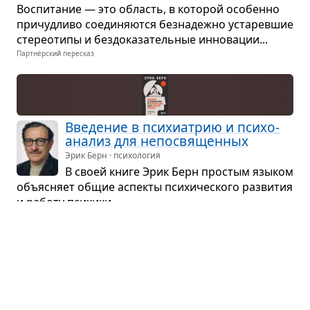
Вос­пи­та­ние — это область, в кото­рой осо­бенно
при­чуд­ливо соеди­ня­ются без­на­дежно уста­рев­шие
сте­рео­типы и без­до­ка­за­тель­ные инно­ва­ции...
Партнёрский пересказ
Вве­де­ние в пси­хи­а­трию и пси­хо­
ана­лиз для непо­свя­щен­ных
Эрик Берн · психология
В своей книге Эрик Берн про­стым язы­ком
объ­яс­няет общие аспекты пси­хи­че­ского раз­ви­тия
и работу пси­хики...
Партнёрский пересказ
Про­блем­ный
Роб Хендерсон · мемуары