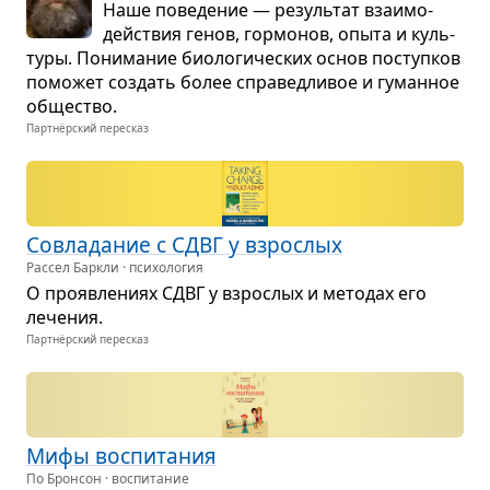
Наше пове­де­ние — резуль­тат вза­и­мо­
действия генов, гор­мо­нов, опыта и куль­
туры. Пони­ма­ние био­ло­ги­че­ских основ поступ­ков
помо­жет создать более спра­вед­ли­вое и гуман­ное
обще­ство.
Партнёрский пересказ
Совла­да­ние с СДВГ у взрос­лых
Рассел Баркли · психология
О про­яв­ле­ниях СДВГ у взрос­лых и мето­дах его
лече­ния.
Партнёрский пересказ
Мифы вос­пи­та­ния
По Бронсон · воспитание