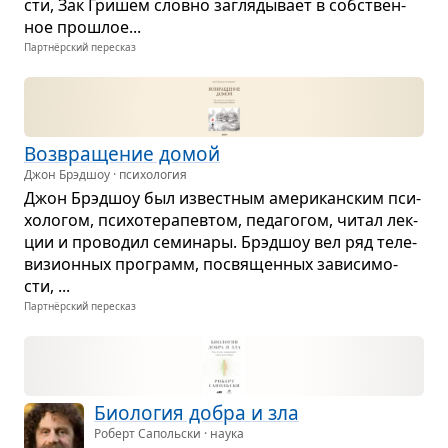
сти, Зак Гри­шем словно загля­ды­вает в соб­ствен­
ное про­шлое...
Партнёрский пересказ
Воз­вра­ще­ние домой
Джон Брэдшоу · психология
Джон Брэд­шоу был извест­ным аме­ри­кан­ским пси­
хо­ло­гом, пси­хо­те­ра­пев­том, педа­го­гом, читал лек­
ции и про­во­дил семи­нары. Брэд­шоу вел ряд теле­
ви­зи­он­ных про­грамм, посвя­щен­ных зави­си­мо­
сти, ...
Партнёрский пересказ
Био­ло­гия добра и зла
Роберт Сапольски · наука