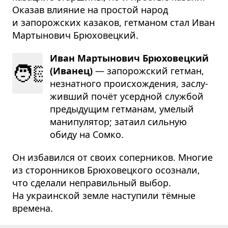
Оказав влияние на простой народ
и запорожских казаков, гетманом стал Иван
Мартынович Брюховецкий.
Иван Мартынович Брюховецкий
🧑🏻
(Иванец)
— запо­рож­ский гет­ман,
незнат­ного про­ис­хо­жде­ния, заслу­
жив­ший почёт усерд­ной служ­бой
пре­ды­ду­щим гет­ма­нам, уме­лый
мани­пу­ля­тор; затаил силь­ную
обиду на Сомко.
Он избавился от своих соперников. Многие
из сторонников Брюховецкого осознали,
что сделали неправильный выбор.
На украинской земле наступили тёмные
времена.