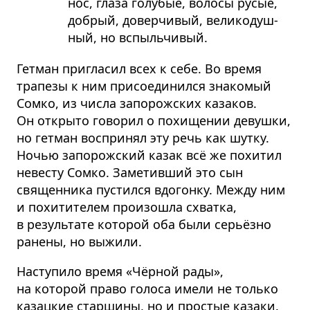
нос, глаза голу­бые, волосы русые,
добрый, довер­чи­вый, вели­ко­душ­
ный, но вспыль­чи­вый.
Гетман пригласил всех к себе. Во время
трапезы к ним присоединился знакомый
Сомко, из числа запорожских казаков.
Он открыто говорил о похищении девушки,
но гетман воспринял эту речь как шутку.
Ночью запорожский казак всё же похитил
невесту Сомко. Заметивший это сын
священника пустился вдогонку. Между ним
и похитителем произошла схватка,
в результате которой оба были серьёзно
ранены, но выжили.
Наступило время «Чёрной рады»,
на которой право голоса имели не только
казацкие старшины, но и простые казаки.