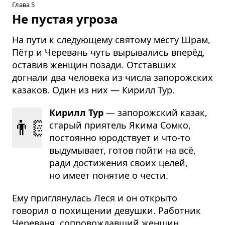
Глава 5
Не пустая угроза
На пути к следующему святому месту Шрам,
Пётр и Черевань чуть вырывались вперёд,
оставив женщин позади. Отставших
догнали два человека из числа запорожских
казаков. Один из них — Кирилл Тур.
Кирилл Тур
— запо­рож­ский казак,
👨🏻
ста­рый при­я­тель Якима Сомко,
посто­янно юрод­ствует и что-то
выду­мы­вает, готов пойти на всё,
ради дости­же­ния своих целей,
но имеет поня­тие о чести.
Ему приглянулась Леся и он открыто
говорил о похищении девушки. Работник
Череваня, сопровождавший женщин,