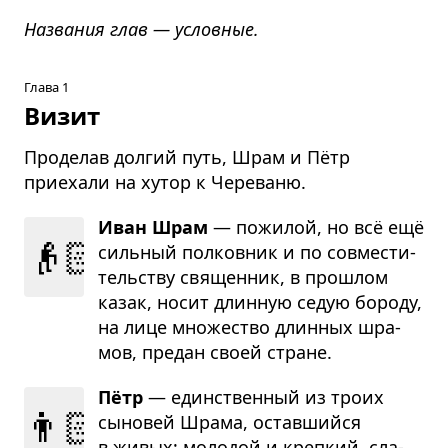
Названия глав — условные.
Глава 1
Визит
Проделав долгий путь, Шрам и Пётр
приехали на хутор к Череваню.
Иван Шрам
— пожи­лой, но всё ещё
👴🏻
силь­ный пол­ков­ник и по сов­ме­сти­
тель­ству свя­щен­ник, в про­шлом
казак, носит длин­ную седую бороду,
на лице мно­же­ство длин­ных шра­
мов, пре­дан своей стране.
Пётр
— един­ствен­ный из троих
👨🏻
сыно­вей Шрама, остав­шийся
в живых; моло­дой и креп­кий, сла­