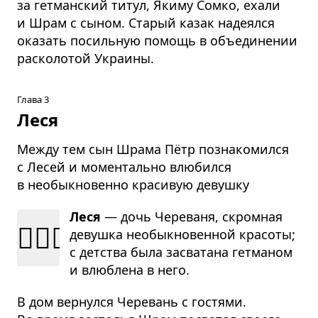
за гетманский титул, Якиму Сомко, ехали
и Шрам с сыном. Старый казак надеялся
оказать посильную помощь в объединении
расколотой Украины.
Глава 3
Леся
Между тем сын Шрама Пётр познакомился
с Лесей и моментально влюбился
в необыкновенно красивую девушку
Леся
— дочь Чере­ваня, скром­ная
👰🏻‍♀️
девушка необык­но­вен­ной кра­соты;
с дет­ства была засва­тана гет­ма­ном
и влюб­лена в него.
В дом вернулся Черевань с гостями.