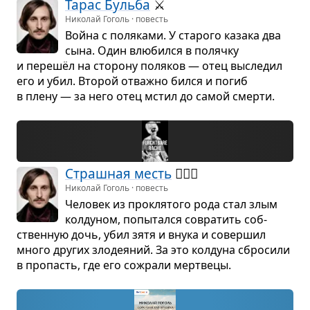
Тарас Бульба
⚔️
Николай Гоголь · повесть
Война с поля­ками. У ста­рого казака два
сына. Один влю­бился в полячку
и перешёл на сто­рону поля­ков — отец высле­дил
его и убил. Вто­рой отважно бился и погиб
в плену — за него отец мстил до самой смерти.
Страш­ная месть
🧙🏻‍♂️
Николай Гоголь · повесть
Чело­век из про­кля­того рода стал злым
кол­ду­ном, попы­тался совра­тить соб­
ствен­ную дочь, убил зятя и внука и совер­шил
много дру­гих зло­де­я­ний. За это кол­дуна сбро­сили
в про­пасть, где его сожрали мерт­вецы.