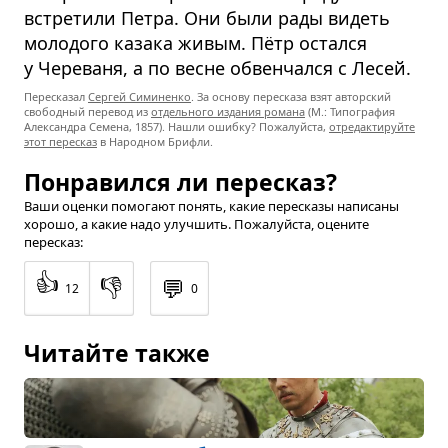
встретили Петра. Они были рады видеть
молодого казака живым. Пётр остался
у Череваня, а по весне обвенчался с Лесей.
Пересказал
Сергей Симиненко
. За основу пересказа взят авторский
свободный перевод из
отдельного издания романа
(М.: Типография
Александра Семена, 1857). Нашли ошибку? Пожалуйста,
отредактируйте
этот пересказ
в Народном Брифли.
Понравился ли пересказ?
Ваши оценки помогают понять, какие пересказы написаны
хорошо, а какие надо улучшить. Пожалуйста, оцените
пересказ:
👍
👎
💬
12
0
Читайте также