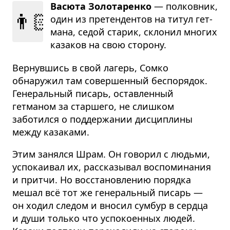
Васюта Золотаренко
— пол­ков­ник,
👨🏻‍🦳
один из пре­тен­ден­тов на титул гет­
мана, седой ста­рик, скло­нил мно­гих
каза­ков на свою сто­рону.
Вернувшись в свой лагерь, Сомко
обнаружил там совершенный беспорядок.
Генеральный писарь, оставленный
гетманом за старшего, не слишком
заботился о поддержании дисциплины
между казаками.
Этим занялся Шрам. Он говорил с людьми,
успокаивал их, рассказывал воспоминания
и притчи. Но восстановлению порядка
мешал всё тот же генеральный писарь —
он ходил следом и вносил сумбур в сердца
и души только что успокоенных людей.