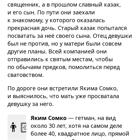
священник, а в прошлом славный казак,
и его сын. По пути они заехали
к знакомому, у которого оказалась
прекрасная дочь. Старый казак попытался
посватать за неё своего сына. Отец девушки
был не против, но у матери были совсем
другие планы. Всей компанией они
отправились к святым местам, чтобы
по обычаям предков, помолиться перед
сватовством.
По дороге они встретили Якима Сомко,
и выяснилось, что мать уже просватала
девушку за него.
Яким Сомко
— гет­ман, на вид
👨🏻
около 30 лет, хотя на самом деле
более 40, квад­рат­ное лицо, пря­мой