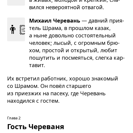
вился неве­ро­ят­ной отва­гой.
Михаил Черевань
— дав­ний при­я­
👨🏻‍🦲
тель Шрама, в про­шлом казак,
а ныне довольно состо­я­тель­ный
чело­век; лысый, с огром­ным брю­
хом, про­стой и откры­тый, любит
пошу­тить и посме­яться, слегка кар­
та­вит.
Их встретил работник, хорошо знакомый
со Шрамом. Он повёл старшего
из приезжих на пасеку, где Черевань
находился с гостем.
Глава 2
Гость Череваня