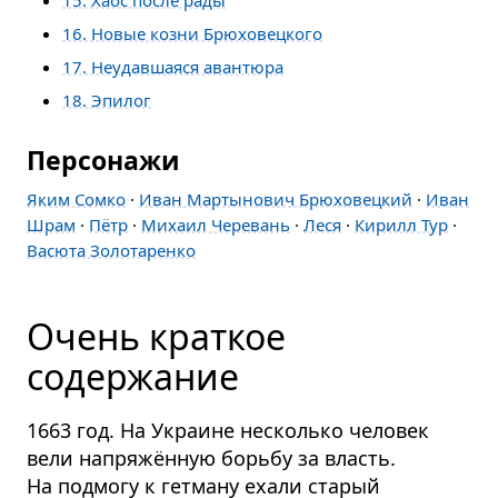
16. Новые козни Брюховецкого
17. Неудавшаяся авантюра
18. Эпилог
Персонажи
Яким Сомко
·
Иван Мартынович Брюховецкий
·
Иван
Шрам
·
Пётр
·
Михаил Черевань
·
Леся
·
Кирилл Тур
·
Васюта Золотаренко
Очень краткое
содержание
1663 год. На Украине несколько человек
вели напряжённую борьбу за власть.
На подмогу к гетману ехали старый