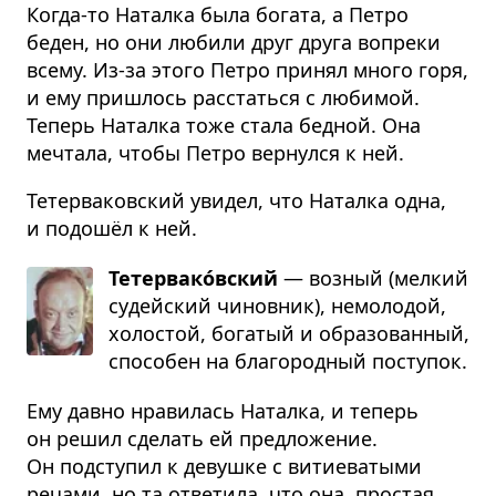
Когда-то Наталка была богата, а Петро
беден, но они любили друг друга вопреки
всему. Из-за этого Петро принял много горя,
и ему пришлось расстаться с любимой.
Теперь Наталка тоже стала бедной. Она
мечтала, чтобы Петро вернулся к ней.
Тетерва­ковский увидел, что Наталка одна,
и подошёл к ней.
Тетервако́вский
— возный (мелкий
судей­ский чиновник), немо­лодой,
холо­стой, богатый и обра­зо­ванный,
способен на благо­родный поступок.
Ему давно нравилась Наталка, и теперь
он решил сделать ей предложение.
Он подступил к девушке с витиеватыми
речами, но та ответила, что она, простая