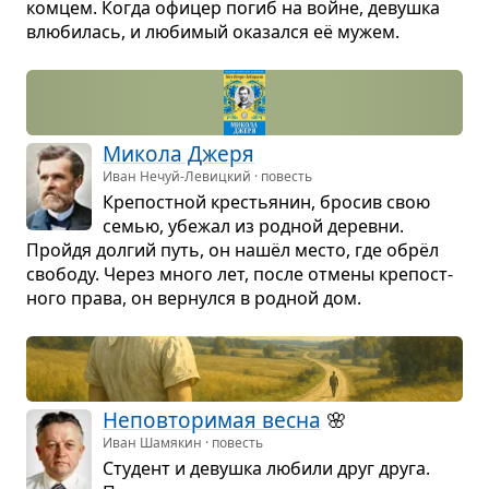
ком­цем. Когда офи­цер погиб на войне, девушка
влю­би­лась, и люби­мый ока­зался её мужем.
Микола Джеря
Иван Нечуй-Левицкий · повесть
Кре­пост­ной кре­стья­нин, бро­сив свою
семью, убе­жал из род­ной деревни.
Пройдя дол­гий путь, он нашёл место, где обрёл
сво­боду. Через много лет, после отмены кре­пост­
ного права, он вер­нулся в род­ной дом.
Непо­вто­ри­мая весна
🌸
Иван Шамякин · повесть
Сту­дент и девушка любили друг друга.