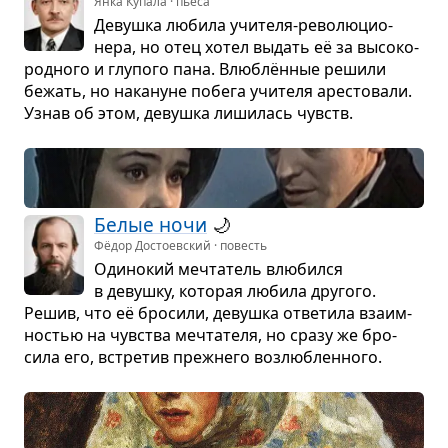
Янка Купала · пьеса
Девушка любила учи­теля-рево­лю­ци­о­
нера, но отец хотел выдать её за высо­ко­
род­ного и глу­пого пана. Влю­блён­ные решили
бежать, но нака­нуне побега учи­теля аре­сто­вали.
Узнав об этом, девушка лиши­лась чувств.
Белые ночи
🌙
Фёдор Достоевский · повесть
Оди­но­кий меч­та­тель влю­бился
в девушку, кото­рая любила дру­гого.
Решив, что её бро­сили, девушка отве­тила вза­им­
но­стью на чув­ства меч­та­теля, но сразу же бро­
сила его, встре­тив преж­него воз­люб­лен­ного.