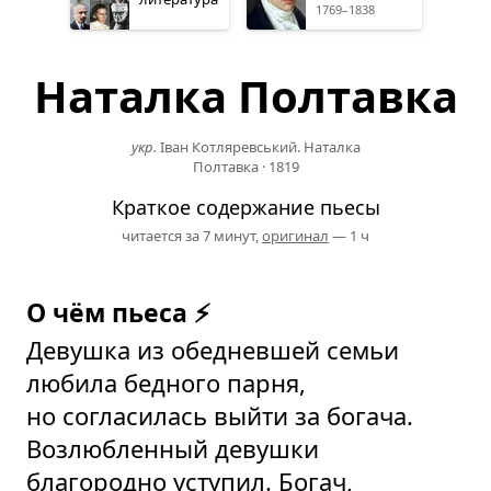
1769–1838
Наталка Полтавка
укр.
Іван Котляревський. Наталка
Полтавка
·
1819
Краткое содержание пьесы
читается за 7 минут,
оригинал
— 1 ч
О чём пьеса ⚡
Девушка из обедневшей семьи
любила бедного парня,
но согласилась выйти за богача.
Возлюбленный девушки
благородно уступил. Богач,