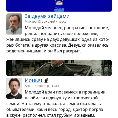
За двумя зай­цами
Михаил Старицкий · пьеса
Моло­дой чело­век, рас­тра­тив состо­я­ние,
решил попра­вить своё поло­же­ние,
женив­шись сразу на двух девуш­ках, одна из кото­
рых богата, а дру­гая кра­сива. Девушки ока­за­лись
род­ствен­ни­цами, и он был рас­крыт.
Ионыч
💰
Антон Чехов · рассказ
Моло­дой врач посе­лился в про­вин­ции,
влю­бился в девушку из твор­че­ской
семьи. Но та ему отка­зала, а семья ока­за­лась
обы­ва­те­лями, как и весь город. Док­тор погряз
в скуке, рас­пол­нел, стал гру­бым и жад­ным.