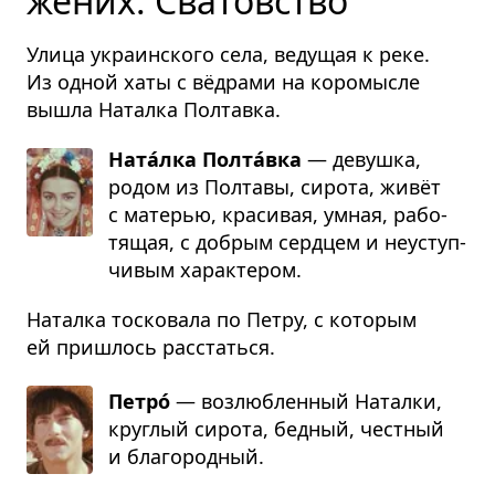
жених. Сватовство
Улица украинского села, ведущая к реке.
Из одной хаты с вёдрами на коромысле
вышла Наталка Полтавка.
Ната́лка Полта́вка
— девушка,
родом из Полтавы, сирота, живёт
с матерью, красивая, умная, рабо­
тящая, с добрым сердцем и неуступ­
чивым харак­тером.
Наталка тосковала по Петру, с которым
ей пришлось расстаться.
Петро́
— возлюб­ленный Наталки,
круглый сирота, бедный, честный
и благо­родный.