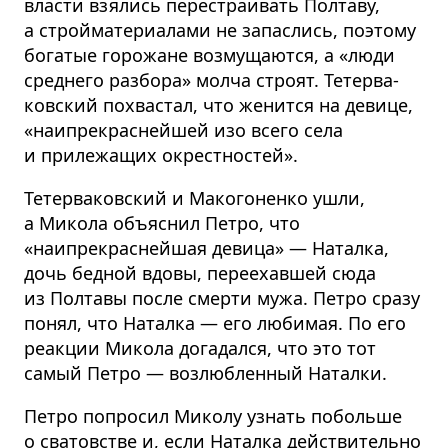
власти взялись перестраивать Полтаву,
а стройма­те­риалами не запаслись, поэтому
богатые горожане возмущаются, а «люди
среднего разбора» молча строят. Тетерва­
ковский похвастал, что женится на девице,
«наипрекраснейшей изо всего села
и прилежащих окрестностей».
Тетерва­ковский и Макогоненко ушли,
а Микола объяснил Петро, что
«наипрекраснейшая девица» — Наталка,
дочь бедной вдовы, переехавшей сюда
из Полтавы после смерти мужа. Петро сразу
понял, что Наталка — его любимая. По его
реакции Микола догадался, что это тот
самый Петро — возлюбленный Наталки.
Петро попросил Миколу узнать побольше
о сватовстве и, если Наталка действительно