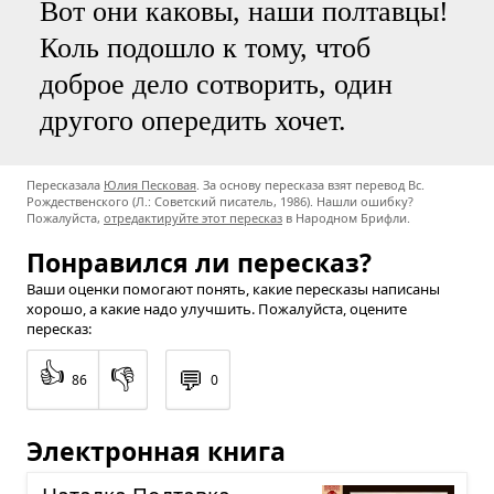
Вот они каковы, наши полтавцы!
Коль подошло к тому, чтоб
доброе дело сотворить, один
другого опередить хочет.
Пересказала
Юлия Песковая
. За основу пересказа взят перевод Вс.
Рождественского (Л.: Советский писатель​, 1986). Нашли ошибку?
Пожалуйста,
отредактируйте этот пересказ
в Народном Брифли.
Понравился ли пересказ?
Ваши оценки помогают понять, какие пересказы написаны
хорошо, а какие надо улучшить. Пожалуйста, оцените
пересказ:
👍
👎
💬
86
0
Электронная книга