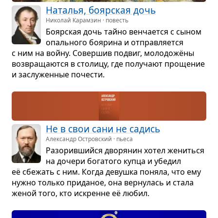
Ната­лья, бояр­ская дочь
Николай Карамзин · повесть
Бояр­ская дочь тайно вен­ча­ется с сыном
опаль­ного боярина и отправ­ля­ется
с ним на войну. Совер­шив подвиг, моло­дожёны
воз­вра­ща­ются в сто­лицу, где полу­чают про­ще­ние
и заслу­жен­ные поче­сти.
Не в свои сани не садись
Александр Островский · пьеса
Разо­рив­шийся дво­ря­нин хотел жениться
на дочери бога­того купца и убе­дил
её сбе­жать с ним. Когда девушка поняла, что ему
нужно только при­да­ное, она вер­ну­лась и стала
женой того, кто искренне её любил.