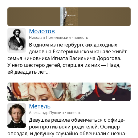
Моло­тов
Николай Помяловский · повесть
В одном из петер­бург­ских доход­ных
домов на Ека­те­ри­нин­ском канале живёт
семья чинов­ника Игната Васи­льича Доро­гова.
У него шестеро детей, стар­шая из них — Надя,
ей два­дцать лет...
Метель
Александр Пушкин · повесть
Девушка решила обвен­чаться с офи­це­
ром про­тив воли роди­те­лей. Офи­цер
опоз­дал, и девушку слу­чайно обвен­чали с незна­