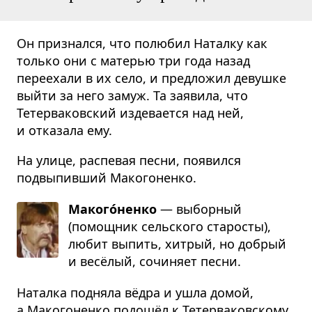
Он признался, что полюбил Наталку как
только они с матерью три года назад
переехали в их село, и предложил девушке
выйти за него замуж. Та заявила, что
Тетерва­ковский издевается над ней,
и отказала ему.
На улице, распевая песни, появился
подвыпивший Макогоненко.
Макого́ненко
— выборный
(помощник сель­ского старосты),
любит выпить, хитрый, но добрый
и весёлый, сочи­няет песни.
Наталка подняла вёдра и ушла домой,
а Макогоненко подошёл к Тетерва­ковскому.