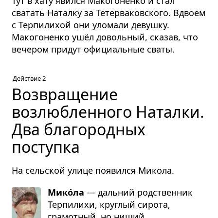
Тут в хату явился Макогоненко и стал
сватать Наталку за Тетерва­ковского. Вдвоём
с Терпилихой они уломали девушку.
Макогоненко ушёл довольный, сказав, что
вечером придут официальные сваты.
Действие 2
Возвращение
возлюбленного Наталки.
Два благородных
поступка
На сельской улице появился Микола.
Мико́ла
— дальний родственник
Терпи­лихи, круглый сирота,
грамотный, но нищий