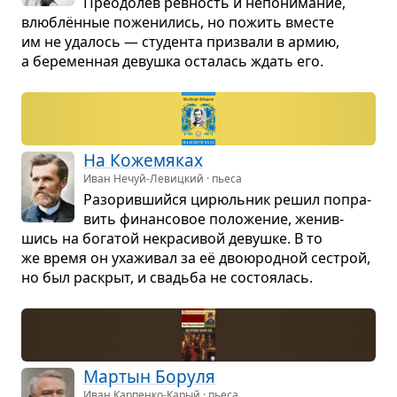
Пре­одо­лев рев­ность и непо­ни­ма­ние,
влю­блён­ные поже­ни­лись, но пожить вме­сте
им не уда­лось — сту­дента при­звали в армию,
а бере­мен­ная девушка оста­лась ждать его.
На Коже­мя­ках
Иван Нечуй-Левицкий · пьеса
Разо­рив­шийся цирюль­ник решил попра­
вить финан­со­вое поло­же­ние, женив­
шись на бога­той некра­си­вой девушке. В то
же время он уха­жи­вал за её дво­ю­род­ной сестрой,
но был рас­крыт, и сва­дьба не состо­я­лась.
Мар­тын Боруля
Иван Карпенко-Карый · пьеса