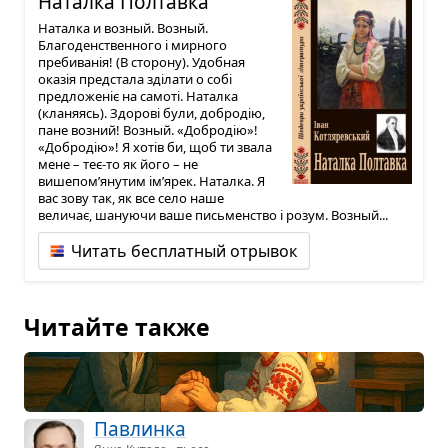
Наталка Пол­тавка
Наталка и возный. Возный.
Благоденственного і мирного
пребиванія! (В сторону). Удобная
оказія предстала зділати о собі
предложеніє на самоті. Наталка
(кланяясь). Здорові були, добродію,
пане возний! Возный. «Добродію»!
«Добродію»! Я хотів би, щоб ти звала
мене – теє-то як його – не
вишепом’янутим ім’ярек. Наталка. Я
вас зову так, як все село наше
величає, шануючи ваше письменство і розум. Возный...
Читать бесплатный отрывок
Читайте также
Пав­линка