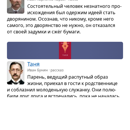
Состо­я­тель­ный чело­век незнат­ного про­
ис­хо­жде­ния был одер­жим идеей стать
дво­ря­ни­ном. Осо­знав, что никому, кроме него
самого, это дво­рян­ство не нужно, он отка­зался
от своей задумки и сжёг бумаги.
Таня
Иван Бунин · рассказ
Парень, веду­щий рас­пут­ный образ
жизни, при­е­хал в гости к род­ствен­нице
и соблаз­нил моло­день­кую слу­жанку. Они полю­
били друг друга и встре­ча­лись, пока не нача­лась
страш­ная Февраль­ская рево­лю­ция.