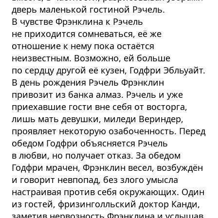
дверь маленькой гостиной Рэчель.
В чувстве Фрэнклина к Рэчель
не приходится сомневаться, её же
отношение к нему пока остаётся
неизвестным. Возможно, ей больше
по сердцу другой её кузен, Годфри Эбльуайт.
В день рождения Рэчель Фрэнклин
привозит из банка алмаз. Рэчель и уже
приехавшие гости вне себя от восторга,
лишь мать девушки, миледи Вериндер,
проявляет некоторую озабоченность. Перед
обедом Годфри объясняется Рэчель
в любви, но получает отказ. За обедом
Годфри мрачен, Фрэнклин весел, возбуждён
и говорит невпопад, без злого умысла
настраивая против себя окружающих. Один
из гостей, фризинголльский доктор Канди,
заметив нервозность Фрэнклина и услышав,