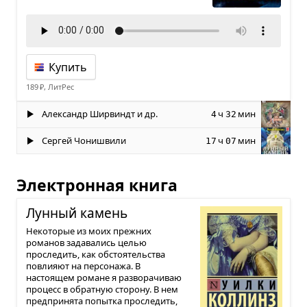
Купить
189 ₽, ЛитРес
Александр Ширвиндт и др.
ч
мин
4
32
Сергей Чонишвили
ч
мин
17
07
Электронная книга
Лун­ный камень
Некоторые из моих прежних
романов задавались целью
проследить, как обстоятельства
повлияют на персонажа. В
настоящем романе я разворачиваю
процесс в обратную сторону. В нем
предпринята попытка проследить,