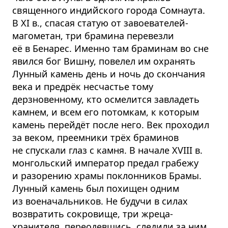
священного индийского города Сомнаута.
В XI в., спасая статую от завоевателей-
магометан, три брамина перевезли
её в Бенарес. Именно там браминам во сне
явился бог Вишну, повелел им охранять
Лунный камень день и ночь до скончания
века и предрёк несчастье тому
дерзновенному, кто осмелится завладеть
камнем, и всем его потомкам, к которым
камень перейдёт после него. Век проходил
за веком, преемники трёх браминов
не спускали глаз с камня. В начале XVIII в.
монгольский император предал грабежу
и разорению храмы поклонников Брамы.
Лунный камень был похищен одним
из военачальников. Не будучи в силах
возвратить сокровище, три жреца-
хранителя, переодевшись, следили за ним.