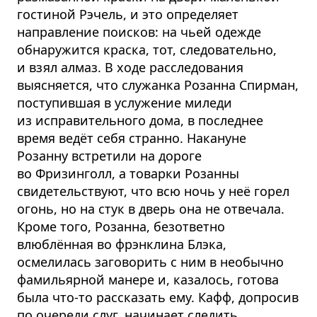
гостиной Рэчель, и это определяет
направление поисков: на чьей одежде
обнаружится краска, тот, следовательно,
и взял алмаз. В ходе расследования
выясняется, что служанка Розанна Спирман,
поступившая в услужение миледи
из исправительного дома, в последнее
время ведёт себя странно. Накануне
Розанну встретили на дороге
во Фризинголл, а товарки Розанны
свидетельствуют, что всю ночь у неё горел
огонь, но на стук в дверь она не отвечала.
Кроме того, Розанна, безответно
влюблённая во фрэнклина Блэка,
осмелилась заговорить с ним в необычно
фамильярной манере и, казалось, готова
была что-то рассказать ему. Кафф, допросив
по очереди слуг, начинает следить