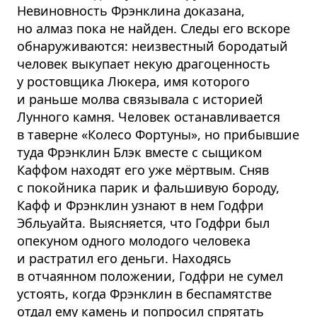
Невиновность Фрэнклина доказана,
но алмаз пока не найден. Следы его вскоре
обнаруживаются: неизвестный бородатый
человек выкупает некую драгоценность
у ростовщика Люкера, имя которого
и раньше молва связывала с историей
Лунного камня. Человек останавливается
в таверне «Колесо Фортуны», но прибывшие
туда Фрэнклин Блэк вместе с сыщиком
Каффом находят его уже мёртвым. Сняв
с покойника парик и фальшивую бороду,
Кафф и Фрэнклин узнают в нем Годфри
Эбльуайта. Выясняется, что Годфри был
опекуном одного молодого человека
и растратил его деньги. Находясь
в отчаянном положении, Годфри не сумел
устоять, когда Фрэнклин в беспамятстве
отдал ему камень и попросил спрятать