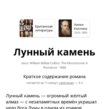
Уилки
Британская
Коллинз
литература
1824–1889
Лунный камень
англ.
William Wilkie Collins. The Moonstone: A
Romance
·
1868
Краткое содержание романа
читается за 11 минут,
оригинал
— 9 ч
Лунный камень — огромный жёлтый
алмаз — с незапамятных времён украшал
чело бога Луны в одном из храмов