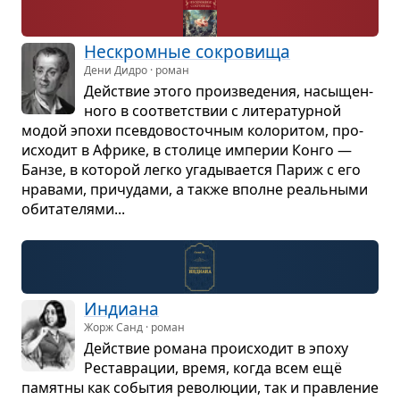
Нескром­ные сокро­вища
Дени Дидро · роман
Действие этого про­из­ве­де­ния, насы­щен­
ного в соот­вет­ствии с лите­ра­тур­ной
модой эпохи псев­до­вос­точ­ным коло­ри­том, про­
ис­хо­дит в Африке, в сто­лице импе­рии Конго —
Банзе, в кото­рой легко уга­ды­ва­ется Париж с его
нра­вами, при­чу­дами, а также вполне реаль­ными
оби­та­те­лями...
Инди­ана
Жорж Санд · роман
Действие романа про­ис­хо­дит в эпоху
Рестав­ра­ции, время, когда всем ещё
памятны как собы­тия рево­лю­ции, так и прав­ле­ние