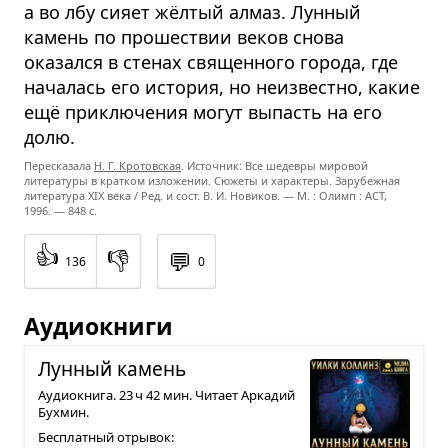
а во лбу сияет жёлтый алмаз. Лунный
камень по прошествии веков снова
оказался в стенах священного города, где
началась его история, но неизвестно, какие
ещё приключения могут выпасть на его
долю.
Пересказала
Н. Г. Кротовская
. Источник: Все шедевры мировой
литературы в кратком изложении. Сюжеты и характеры. Зарубежная
литература XIX века / Ред. и сост. В. И. Новиков. — М. : Олимп : ACT,
1996. — 848 с.
👍
👎
💬
136
0
Аудиокниги
Лун­ный камень
Аудиокнига. 23 ч 42 мин. Читает Аркадий
Бухмин.
Бесплатный отрывок: