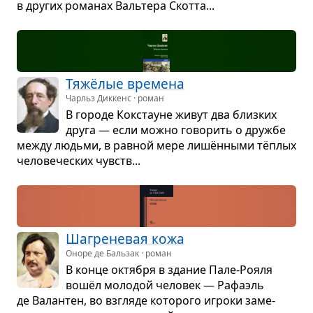
в дру­гих рома­нах Валь­тера Скотта...
Тяжёлые вре­мена
Чарльз Диккенс · роман
В городе Кокстауне живут два близ­ких
друга — если можно гово­рить о дружбе
между людьми, в рав­ной мере лишён­ными тёплых
чело­ве­че­ских чувств...
Шагре­не­вая кожа
Оноре де Бальзак · роман
В конце октя­бря в зда­ние Пале-Рояля
вошёл моло­дой чело­век — Рафа­эль
де Валан­тен, во взгляде кото­рого игроки заме­