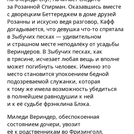
за Розанной Спирман. Оказавшись вместе
с дворецким Беттереджем в доме друзей
Розанны и искусно ведя разговор, Кафф
догадывается, что девушка что-то спрятала
в Зыбучих песках — удивительном
и страшном месте неподалёку от усадьбы
Вериндеров. В Зыбучих песках, как
в трясине, исчезает любая вещь и вполне
может погибнуть человек. Именно это
место становится упокоением бедной
подозреваемой служанки, которая
к тому же имела возможность убедиться
в полнейшем равнодушии к ней
и к её судьбе фрэнклина Блэка.
Миледи Вериндер, обеспокоенная
состоянием дочери, увозит
её к родственникам во Фризинголл,