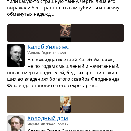
тили какую-то страш­ную тайну, черты лица его
выра­жали бес­страст­ность само­убийцы и тысячу
обма­ну­тых надежд...
Калеб Уильямс
Уильям Годвин · роман
Восем­на­дца­ти­лет­ний Калеб Уильямc,
не по годам смышлё­ный и начи­тан­ный,
после смерти роди­те­лей, бед­ных кре­стьян, жив­
ших во вла­де­ниях бога­того сквайра Фер­ди­нанда
Фокленда, ста­но­вится его секре­тарём...
Холод­ный дом
Чарльз Диккенс · роман
Дет­ство Эстер Сам­мер­стон про­хо­дит