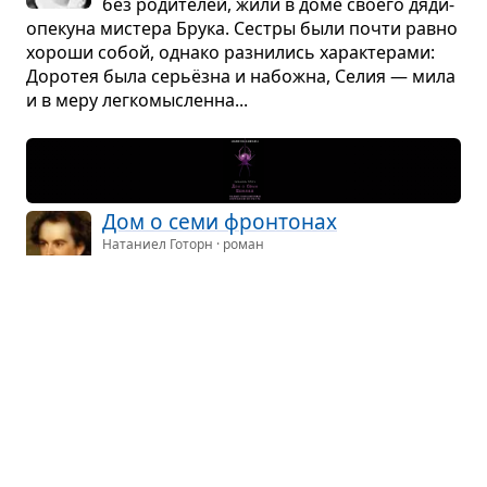
без роди­те­лей, жили в доме сво­его дяди-
опе­куна мистера Брука. Сестры были почти равно
хороши собой, однако раз­ни­лись харак­те­рами:
Доро­тея была серьёзна и набожна, Селия — мила
и в меру лег­ко­мыс­ленна...
Дом о семи фрон­то­нах
Натаниел Готорн · роман
В пре­ду­ве­дом­ле­нии автор пишет, что все
его герои вымыш­лены и он хотел бы,
чтобы его про­из­ве­де­ние читали, как «фан­та­сти­че­
скую повесть, где отра­зи­лись облака, про­плы­ва­ю­
щие над окру­гом Эссекс, но не запе­чат­ле­лась
даже пядь его земли»...