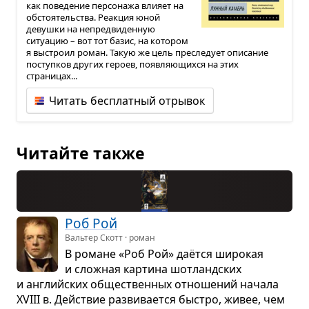
как поведение персонажа влияет на
обстоятельства. Реакция юной
девушки на непредвиденную
ситуацию – вот тот базис, на котором
я выстроил роман. Такую же цель преследует описание
поступков других героев, появляющихся на этих
страницах...
Читать бесплатный отрывок
Читайте также
Роб Рой
Вальтер Скотт · роман
В романе «Роб Рой» даётся широ­кая
и слож­ная кар­тина шот­ланд­ских
и английских обще­ствен­ных отно­ше­ний начала
XVIII в. Действие раз­ви­ва­ется быстро, живее, чем