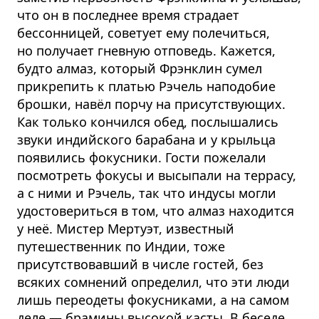
что он в последнее время страдает
бессонницей, советует ему полечиться,
но получает гневную отповедь. Кажется,
будто алмаз, который Фрэнклин сумел
прикрепить к платью Рэчель наподобие
брошки, навёл порчу на присутствующих.
Как только кончился обед, послышались
звуки индийского барабана и у крыльца
появились фокусники. Гости пожелали
посмотреть фокусы и высыпали на террасу,
а с ними и Рэчель, так что индусы могли
удостовериться в том, что алмаз находится
у неё. Мистер Мертуэт, известный
путешественник по Индии, тоже
присутствовавший в числе гостей, без
всяких сомнений определил, что эти люди
лишь переодеты фокусниками, а на самом
деле — брамины высокой касты. В беседе