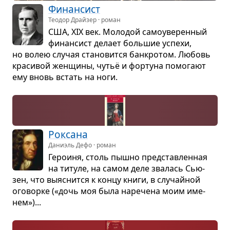
Финан­сист
Теодор Драйзер · роман
США, XIX век. Моло­дой само­уве­рен­ный
финан­сист делает боль­шие успехи,
но волею слу­чая ста­но­вится банк­ро­том. Любовь
кра­си­вой жен­щины, чутьё и фор­туна помо­гают
ему вновь встать на ноги.
Рок­сана
Даниэль Дефо · роман
Геро­иня, столь пышно пред­став­лен­ная
на титуле, на самом деле зва­лась Сью­
зен, что выяс­нится к концу книги, в слу­чай­ной
ого­ворке («дочь моя была наре­чена моим име­
нем»)...