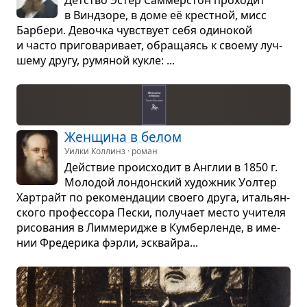
в Вин­дзоре, в доме её крест­ной, мисс
Бар­бери. Девочка чув­ствует себя оди­но­кой
и часто при­го­ва­ри­вает, обра­ща­ясь к сво­ему луч­
шему другу, румя­ной кукле: ...
Жен­щина в белом
Уилки Коллинз · роман
Действие про­ис­хо­дит в Англии в 1850 г.
Моло­дой лон­дон­ский худож­ник Уол­тер
Хар­трайт по реко­мен­да­ции сво­его друга, ита­льян­
ского про­фес­сора Пески, полу­чает место учи­теля
рисо­ва­ния в Лим­ме­ри­дже в Кум­бер­ленде, в име­
нии Фре­де­рика фэрли, эсквайра...