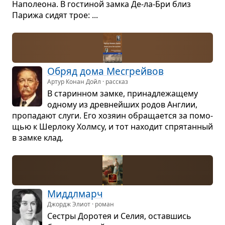
Напо­леона. В гости­ной замка Де-ла-Бри близ
Парижа сидят трое: ...
Обряд дома Месгрейвов
Артур Конан Дойл · рассказ
В ста­рин­ном замке, при­над­ле­жа­щему
одному из древ­нейших родов Англии,
про­па­дают слуги. Его хозяин обра­ща­ется за помо­
щью к Шер­локу Хол­мсу, и тот нахо­дит спря­тан­ный
в замке клад.
Мид­д­л­марч
Джордж Элиот · роман
Сестры Доро­тея и Селия, остав­шись