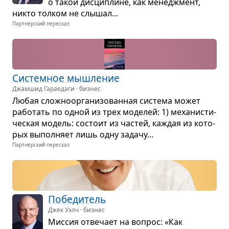
о такой дис­ци­плине, как мене­джмент,
никто тол­ком не слы­шал...
Партнёрский пересказ
Систем­ное мыш­ле­ние
Джамшид Гараедаги · бизнес
Любая слож­но­ор­га­ни­зо­ван­ная система может
рабо­тать по одной из трех моде­лей: 1) меха­ни­сти­
че­ская модель: состоит из частей, каж­дая из кото­
рых выпол­няет лишь одну задачу...
Партнёрский пересказ
Побе­ди­тель
Джек Уэлч · бизнес
Мис­сия отве­чает на вопрос: «Как