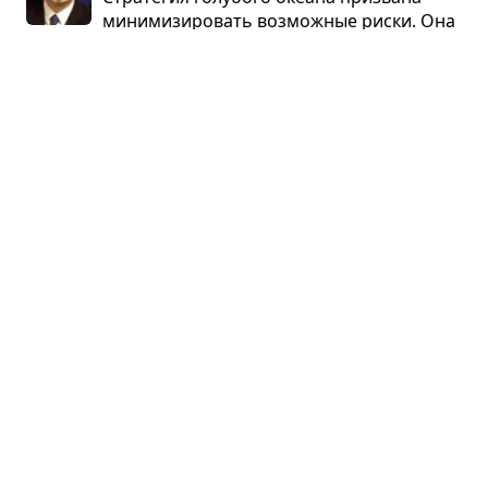
мини­ми­зи­ро­вать воз­мож­ные риски. Она
бази­ру­ется на трёх прин­ци­пах: мини­ми­за­ция
риска поиска — пере­смотр гра­ниц рынка; мини­
ми­за­ция риска пла­ни­ро­ва­ния — ...
Оче­видно потря­са­юще
Эйприл Данфорд · бизнес
О том, как пра­вильно пози­ци­о­ни­ро­вать про­дукт,
чтобы кли­енты его поняли, купили и полю­били.
Партнёрский пересказ
Создан для про­дажи
Джон Уоррилоу · бизнес
Допу­стим, вы только что открыли