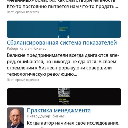
«невин­ных» обла­стях, как бла­го­тво­ри­тель­ность.
Кто-то посто­янно пыта­ется нам что-то про­дать...
Партнёрский пересказ
Сба­лан­си­ро­ван­ная система пока­за­те­лей
Роберт Каплан · бизнес
Вели­кие пред­при­ни­ма­тели все­гда дви­га­ются впе­
ред, оши­ба­ются, но нико­гда не сда­ются. В своем
стрем­ле­нии к биз­нес-про­рыву они совер­шили
тех­но­ло­ги­че­скую рево­лю­цию...
Партнёрский пересказ
Прак­тика мене­джмента
Питер Друкер · бизнес
Когда автор начи­нал свое иссле­до­ва­ние,