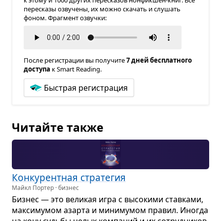
к этому и 1000 других пересказов нонфикшен-книг. Все
пересказы озвучены, их можно скачать и слушать
фоном. Фрагмент озвучки:
После регистрации вы получите
7 дней бесплатного
доступа
к Smart Reading.
Быстрая регистрация
Читайте также
Кон­ку­рент­ная стра­те­гия
Майкл Портер · бизнес
Биз­нес — это вели­кая игра с высо­кими став­ками,
мак­си­му­мом азарта и мини­му­мом пра­вил. Ино­гда