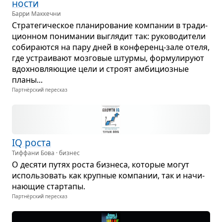
но­сти
Барри Маккечни
Стра­те­ги­че­ское пла­ни­ро­ва­ние ком­па­нии в тра­ди­
ци­он­ном пони­ма­нии выгля­дит так: руко­во­ди­тели
соби­ра­ются на пару дней в кон­фе­ренц-зале отеля,
где устра­и­вают моз­го­вые штурмы, фор­му­ли­руют
вдох­нов­ля­ю­щие цели и строят амби­ци­оз­ные
планы...
Партнёрский пересказ
IQ роста
Тиффани Бова · бизнес
О десяти путях роста биз­неса, кото­рые могут
исполь­зо­вать как круп­ные ком­па­нии, так и начи­
на­ю­щие стар­тапы.
Партнёрский пересказ