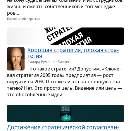
на кону судьбы целых ком­па­ний и их сотруд­ни­ков,
жизнь и смерть соб­ствен­ни­ков и топ-мене­дже­
ров...
Партнёрский пересказ
Хоро­шая стра­те­гия, пло­хая стра­
те­гия
Ричард Румельт · бизнес
Что такое стра­те­гия? Допу­стим, «Клю­че­
вая стра­те­гия 2005 года» пред­при­я­тия — рост
выручки на 20%. Похоже ли это на хоро­шую стра­
те­гию? Нет. Это про­сто цель. Виде­ние или цель —
это обо­соб­лен­ные идеи...
Дости­же­ние стра­те­ги­че­ской согла­со­ван­