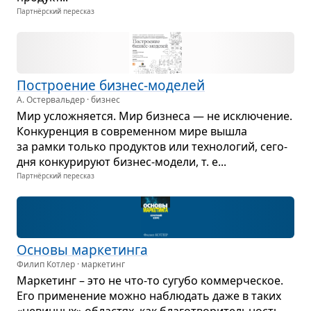
Партнёрский пересказ
Постро­е­ние биз­нес-моде­лей
А. Остервальдер · бизнес
Мир услож­ня­ется. Мир биз­неса — не исклю­че­ние.
Кон­ку­рен­ция в совре­мен­ном мире вышла
за рамки только про­дук­тов или тех­но­ло­гий, сего­
дня кон­ку­ри­руют биз­нес-модели, т. е...
Партнёрский пересказ
Основы мар­ке­тинга
Филип Котлер · маркетинг
Мар­ке­тинг – это не что-то сугубо ком­мер­че­ское.
Его при­ме­не­ние можно наблю­дать даже в таких