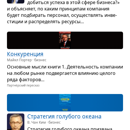
добиться успеха в этой сфере биз­неса?»
и объ­яс­няет, по каким прин­ци­пам ком­па­ния
будет под­би­рать пер­со­нал, осу­ще­ствлять инве­
сти­ции и рас­пре­де­лять ресурсы...
Кон­ку­рен­ция
Майкл Портер · бизнес
Основ­ные мысли книги 1. Дея­тель­ность ком­па­нии
на любом рынке под­вер­га­ется вли­я­нию целого
ряда фак­то­ров...
Партнёрский пересказ
Стра­те­гия голу­бого оке­ана
В. Чан Ким · бизнес
Стра­те­гия голу­бого оке­ана при­звана