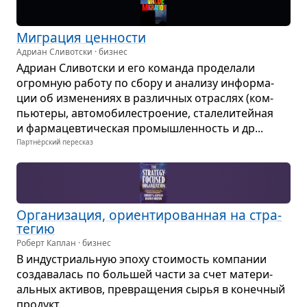
Мигра­ция цен­но­сти
Адриан Сливотски · бизнес
Адриан Сли­вот­ски и его команда про­де­лали
огром­ную работу по сбору и ана­лизу инфор­ма­
ции об изме­не­ниях в раз­лич­ных отрас­лях (ком­
пью­теры, авто­мо­би­ле­стро­е­ние, ста­ле­ли­тей­ная
и фар­ма­цев­ти­че­ская про­мыш­лен­ность и др...
Партнёрский пересказ
Орга­ни­за­ция, ори­ен­ти­ро­ван­ная на стра­
те­гию
Роберт Каплан · бизнес
В инду­стри­аль­ную эпоху сто­и­мость ком­па­нии
созда­ва­лась по боль­шей части за счет мате­ри­
аль­ных акти­вов, пре­вра­ще­ния сырья в конеч­ный
про­дукт...