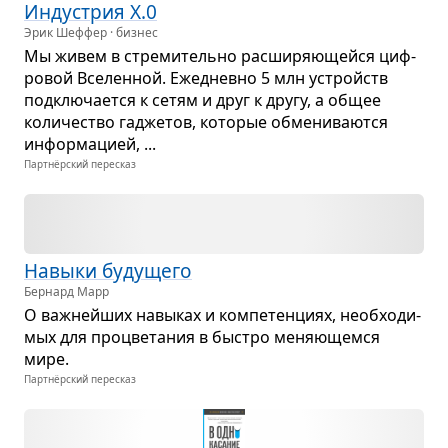
Инду­стрия X.0
Эрик Шеффер · бизнес
Мы живем в стре­ми­тельно рас­ши­ря­ю­щейся циф­
ро­вой Все­лен­ной. Еже­дневно 5 млн устройств
под­клю­ча­ется к сетям и друг к другу, а общее
коли­че­ство гадже­тов, кото­рые обме­ни­ва­ются
инфор­ма­цией, ...
Партнёрский пересказ
Навыки буду­щего
Бернард Марр
О важ­нейших навы­ках и ком­пе­тен­циях, необ­хо­ди­
мых для про­цве­та­ния в быстро меня­ю­щемся
мире.
Партнёрский пересказ