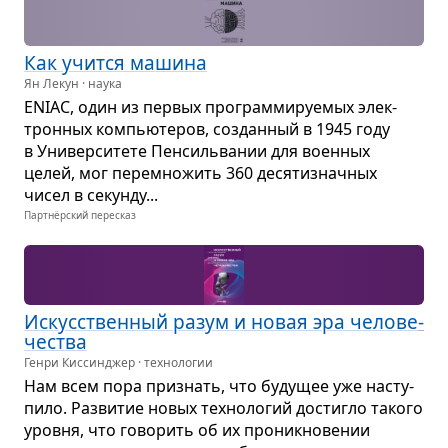
Как учится машина
Ян Лекун · наука
ENIAC, один из пер­вых про­грам­ми­ру­е­мых элек­
трон­ных ком­пью­те­ров, создан­ный в 1945 году
в Уни­вер­си­тете Пен­силь­ва­нии для воен­ных
целей, мог пере­мно­жить 360 деся­ти­знач­ных
чисел в секунду...
Партнёрский пересказ
Искус­ствен­ный разум и новая эра чело­ве­
че­ства
Генри Киссинджер · технологии
Нам всем пора при­знать, что буду­щее уже насту­
пило. Раз­ви­тие новых тех­но­ло­гий достигло такого
уровня, что гово­рить об их про­ник­но­ве­нии