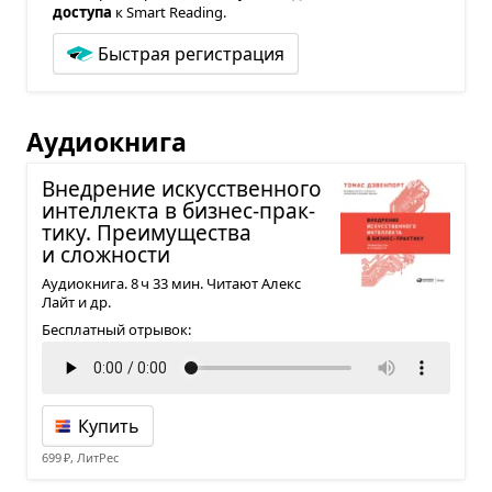
доступа
к Smart Reading.
Быстрая регистрация
Аудиокнига
Вне­дре­ние искус­ствен­ного
интел­лекта в биз­нес-прак­
тику. Пре­иму­ще­ства
и слож­но­сти
Аудиокнига. 8 ч 33 мин. Читают Алекс
Лайт и др.
Бесплатный отрывок:
Купить
699 ₽, ЛитРес