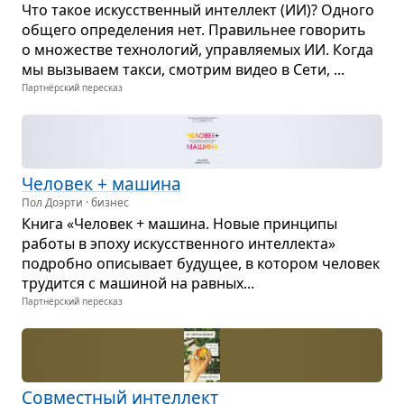
Что такое искус­ствен­ный интел­лект (ИИ)? Одного
общего опре­де­ле­ния нет. Пра­виль­нее гово­рить
о мно­же­стве тех­но­ло­гий, управ­ля­е­мых ИИ. Когда
мы вызы­ваем такси, смот­рим видео в Сети, ...
Партнёрский пересказ
Чело­век + машина
Пол Доэрти · бизнес
Книга «Чело­век + машина. Новые прин­ципы
работы в эпоху искус­ствен­ного интел­лекта»
подробно опи­сы­вает буду­щее, в кото­ром чело­век
тру­дится с маши­ной на рав­ных...
Партнёрский пересказ
Сов­мест­ный интел­лект