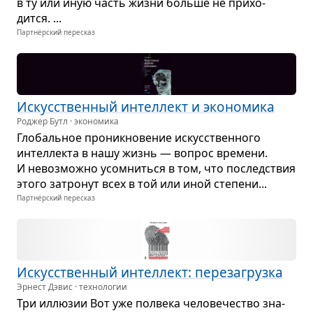
в ту или иную часть жизни больше не при­хо­
дится. ...
Партнёрский пересказ
Искус­ствен­ный интел­лект и эко­но­мика
Роджер Бутл · экономика
Гло­баль­ное про­ник­но­ве­ние искус­ствен­ного
интел­лекта в нашу жизнь — вопрос вре­мени.
И невоз­можно усо­мниться в том, что послед­ствия
этого затро­нут всех в той или иной сте­пени...
Партнёрский пересказ
Искус­ствен­ный интел­лект: пере­за­грузка
Эрнест Дэвис · технологии
Три иллю­зии Вот уже пол­века чело­ве­че­ство зна­