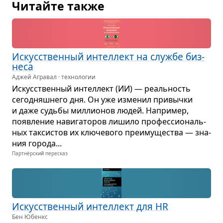
Читайте также
Искус­ствен­ный интел­лект на службе биз­
неса
Аджей Агравал · технологии
Искус­ствен­ный интел­лект (ИИ) — реаль­ность
сего­дняш­него дня. Он уже изме­нил при­вычки
и даже судьбы мил­ли­о­нов людей. Напри­мер,
появ­ле­ние нави­га­то­ров лишило про­фес­си­о­наль­
ных так­си­стов их клю­че­вого пре­иму­ще­ства — зна­
ния города...
Партнёрский пересказ
Искус­ствен­ный интел­лект для HR
Бен Юбенкс