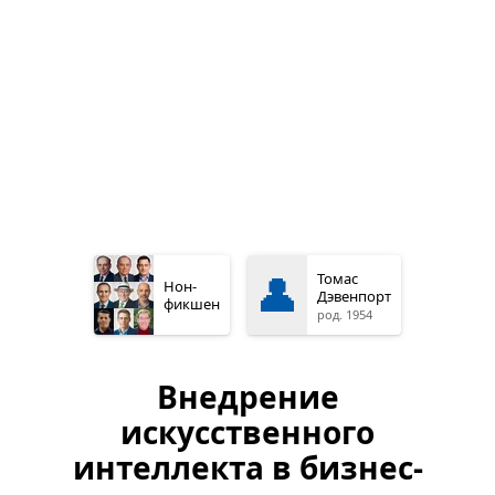
👤
Томас
Нон­
Дэвенпорт
фикшен
род. 1954
Внедрение
искусственного
интеллекта в бизнес-