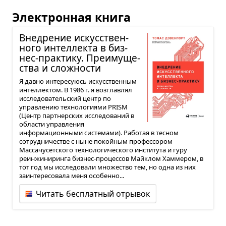
Электронная книга
Вне­дре­ние искус­ствен­
ного интел­лекта в биз­
нес-прак­тику. Пре­иму­ще­
ства и слож­но­сти
Я давно интересуюсь искусственным
интеллектом. В 1986 г. я возглавлял
исследовательский центр по
управлению технологиями PRISM
(Центр партнерских исследований в
области управления
информационными системами). Работая в тесном
сотрудничестве с ныне покойным профессором
Массачусетского технологического института и гуру
реинжиниринга бизнес-процессов Майклом Хаммером, в
тот год мы исследовали множество тем, но одна из них
заинтересовала меня особенно...
Читать бесплатный отрывок