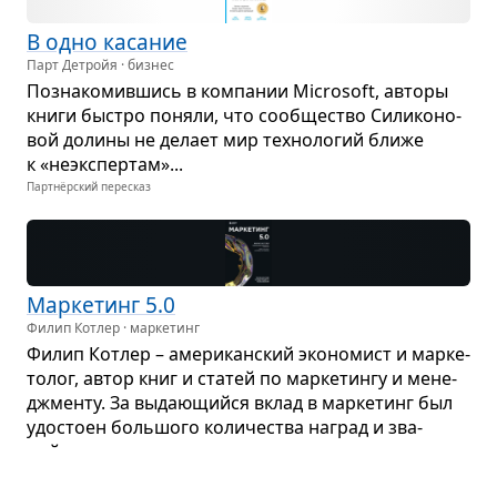
В одно каса­ние
Парт Детройя · бизнес
Позна­ко­мив­шись в ком­па­нии Microsoft, авторы
книги быстро поняли, что сооб­ще­ство Сили­ко­но­
вой долины не делает мир тех­но­ло­гий ближе
к «неэкс­пер­там»...
Партнёрский пересказ
Мар­ке­тинг 5.0
Филип Котлер · маркетинг
Филип Кот­лер – аме­ри­кан­ский эко­но­мист и мар­ке­
то­лог, автор книг и ста­тей по мар­ке­тингу и мене­
джменту. За выда­ю­щийся вклад в мар­ке­тинг был
удо­стоен боль­шого коли­че­ства наград и зва­
ний, ...
Партнёрский пересказ