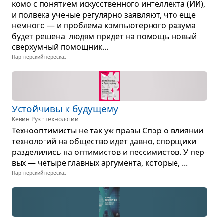
комо с поня­тием искус­ствен­ного интел­лекта (ИИ),
и пол­века уче­ные регу­лярно заяв­ляют, что еще
немного — и про­блема ком­пью­тер­ного разума
будет решена, людям при­дет на помощь новый
сверх­ум­ный помощ­ник...
Партнёрский пересказ
Устой­чивы к буду­щему
Кевин Руз · технологии
Тех­но­оп­ти­ми­сты не так уж правы Спор о вли­я­нии
тех­но­ло­гий на обще­ство идет давно, спор­щики
раз­де­ли­лись на опти­ми­стов и пес­си­ми­стов. У пер­
вых — четыре глав­ных аргу­мента, кото­рые, ...
Партнёрский пересказ