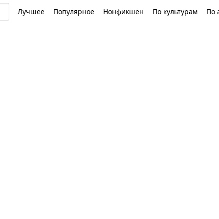
Лучшее
Популярное
Нонфикшен
По культурам
По 