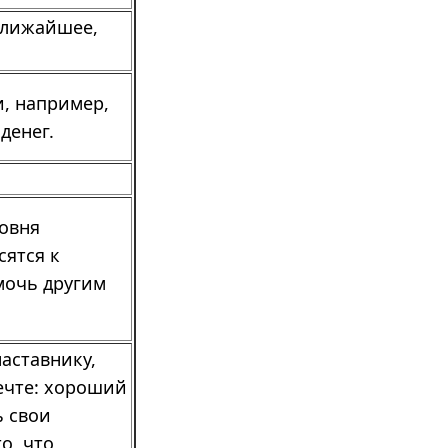
ближайшее,
и, например,
денег.
ровня
сятся к
мочь другим
аставнику,
мечте: хороший
ь свои
о, что