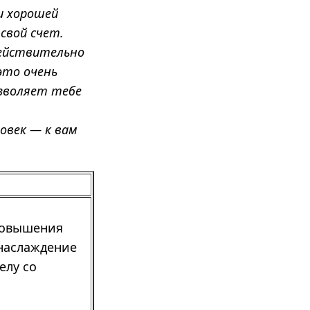
и хорошей
свой счет.
 действительно
это очень
зволяет тебе
овек — к вам
 повышения
 наслаждение
елу со