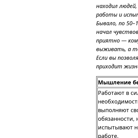
находил людей,
работы и испыт
Бывало, по 50–
начал чувствов
приятно — ком
выживать, а т
Если вы позвол
приходит жизнь
Мышление б
Работают в си
необходимост
выполняют св
обязанности, 
испытывают н
работе.