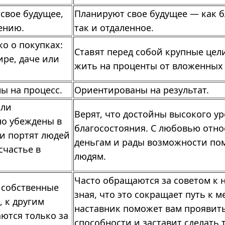
свое будущее,
Планируют свое будущее — как 
ению.
так и отдаленное.
о о покупках:
Ставят перед собой крупные цел
ире, даче или
жить на проценты от вложенных 
ы на процесс.
Ориентированы на результат.
или
Верят, что достойны высокого у
но убеждены в
благосостояния. С любовью отно
ги портят людей
деньгам и рады возможности по
счастье в
людям.
Часто обращаются за советом к н
 собственные
зная, что это сокращает путь к 
, к другим
наставник поможет вам проявит
ются только за
способности и заставит сделать т