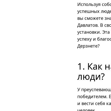
Используя соб
успешных люде
вы сможете зна
Давлатов. В с
установки. Эта
успеху и благо
Дерзнете?
1. Как 
люди?
У преуспевающ
победителем. Е
и вести себя к
человек.