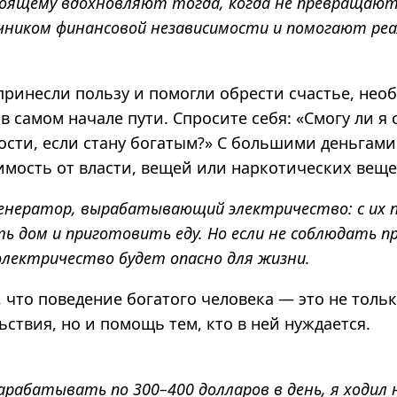
оящему вдохновляют тогда, когда не превращаютс
чником финансовой независимости и помогают ре
принесли пользу и помогли обрести счастье, нео
в самом начале пути. Спросите себя: «Смогу ли я
ости, если стану богатым?» C большими деньгами
имость от власти, вещей или наркотических веще
генератор, вырабатывающий электричество: с их
 дом и приготовить еду. Но если не соблюдать п
электричество будет опасно для жизни.
 что поведение богатого человека — это не тольк
ьствия, но и помощь тем, кто в ней нуждается.
зарабатывать по 300–400 долларов в день, я ходил н