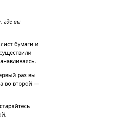
 где вы
 лист бумаги и
осуществили
танавливаясь.
первый раз вы
 а во второй —
остарайтесь
ой,