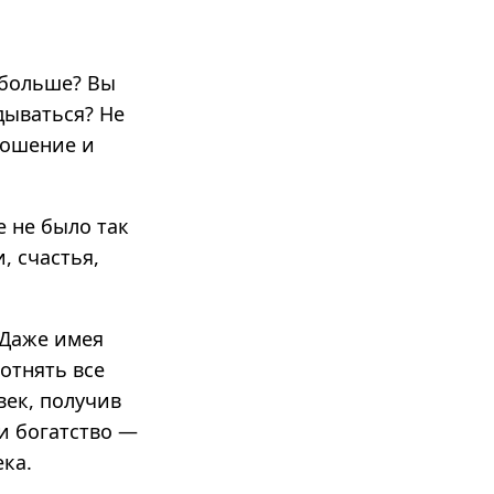
 больше? Вы
дываться? Не
ношение и
 не было так
, счастья,
 Даже имея
 отнять все
век, получив
 и богатство —
ка.