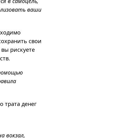
я в самоцель,
ализовать ваши
бходимо
 сохранить свои
 вы рискуете
ств.
 помощью
равила
о трата денег
а вокзал,