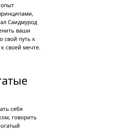
 опыт
принципами,
лал Саидмурод
менить ваши
о свой путь к
к своей мечте.
гатые
ать себя
ком, говорить
 богатый