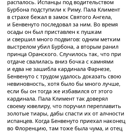
распалось. Испанцы под водительством
Бурбона подступили к Риму. Пала Климент
в страхе бежал в замок Святого Ангела,
и Бенвенуто последовал за ним. Во время
осады он был приставлен к пушкам
и свершил много подвигов: одним метким
выстрелом убил Бурбона, а вторым ранил
принца Оранского. Случилось так, что при
отдаче свалилась вниз бочка с камнями
и едва не зашибла кардинала Фарнезе,
Бенвенуто с трудом удалось доказать свою
невиновность, хотя было бы много лучше,
если бы он тогда же избавился от этого
кардинала. Пала Климент так доверял
своему ювелиру, что поручил переплавить
золотые тиары, дабы спасти их от алчности
испанцев. Когда Бенвенуто приехал наконец
во Флоренцию, там тоже была чума, и отец