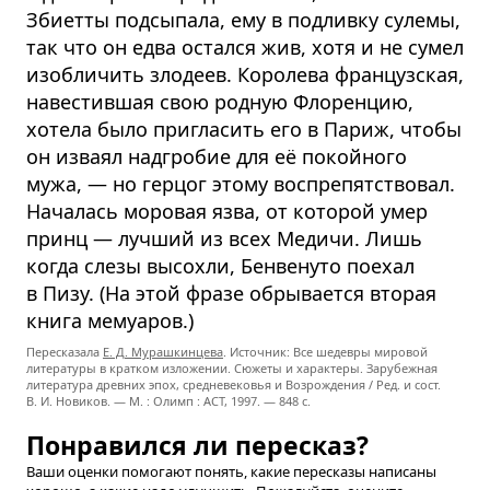
Збиетты подсыпала, ему в подливку сулемы,
так что он едва остался жив, хотя и не сумел
изобличить злодеев. Королева французская,
навестившая свою родную Флоренцию,
хотела было пригласить его в Париж, чтобы
он изваял надгробие для её покойного
мужа, — но герцог этому воспрепятствовал.
Началась моровая язва, от которой умер
принц — лучший из всех Медичи. Лишь
когда слезы высохли, Бенвенуто поехал
в Пизу. (На этой фразе обрывается вторая
книга мемуаров.)
Пересказала
Е. Д. Мурашкинцева
. Источник: Все шедевры мировой
литературы в кратком изложении. Сюжеты и характеры. Зарубежная
литература древних эпох, средневековья и Возрождения / Ред. и сост.
В. И. Новиков. — М. : Олимп : ACT, 1997. — 848 с.
Понравился ли пересказ?
Ваши оценки помогают понять, какие пересказы написаны