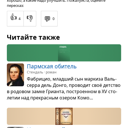
хорошо, а какие надо улучшить. Пожалуйста, оцените
пересказ:
👍
👎
💬
4
0
Читайте также
Парм­ская оби­тель
Стендаль · роман
Фабри­цио, млад­ший сын мар­киза Валь­
серра дель Донго, про­во­дит своё дет­ство
в родо­вом замке Гри­анта, постро­ен­ном в XV сто­
ле­тии над пре­крас­ным озе­ром Комо...