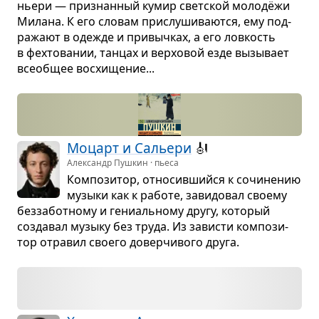
ньери — при­знан­ный кумир свет­ской молодёжи
Милана. К его сло­вам при­слу­ши­ва­ются, ему под­
ра­жают в оде­жде и при­выч­ках, а его лов­кость
в фех­то­ва­нии, тан­цах и вер­хо­вой езде вызы­вает
все­об­щее вос­хи­ще­ние...
Моцарт и Сальери
🎻
Александр Пушкин · пьеса
Ком­по­зи­тор, отно­сив­шийся к сочи­не­нию
музыки как к работе, зави­до­вал сво­ему
без­за­бот­ному и гени­аль­ному другу, кото­рый
созда­вал музыку без труда. Из зави­сти ком­по­зи­
тор отра­вил сво­его довер­чи­вого друга.