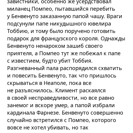
завистники, особенно же усердствовал
миланец Помпео, пытавшийся перебить
у Бенвенуто заказанную папой чашу. Враги
подсунули папе никудышного ювелира
Тоббию, и тому было поручено готовить
подарок для французского короля. Однажды
Бенвенуто ненароком зашиб своего
приятеля, а Помпео тут же побежал к папе
с известием, будто убит Тоббия.
Разгневанный пала распорядился схватить
и повесить Бенвенуто, так что пришлось
скрываться в Неаполе, пока все
не разъяснилось. Климент раскаялся
в своей несправедливости, но все равно
занемог и вскоре умер, а папой избрали
кардинала Фарнезе. Бенвенуто совершенно
случайно встретился с Помпео, которого
вовсе не хотел убивать, но так