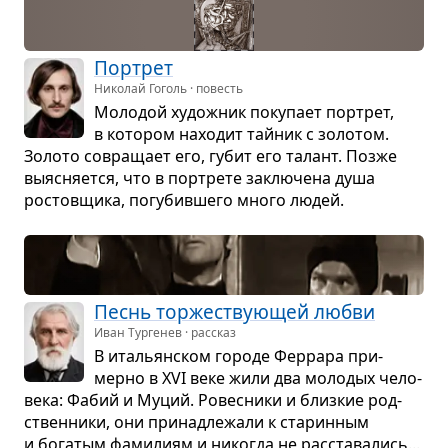
Пор­трет
Николай Гоголь · повесть
Моло­дой худож­ник поку­пает пор­трет,
в кото­ром нахо­дит тай­ник с золо­том.
Золото совра­щает его, губит его талант. Позже
выяс­ня­ется, что в пор­трете заклю­чена душа
ростов­щика, погу­бив­шего много людей.
Песнь тор­же­ству­ю­щей любви
Иван Тургенев · рассказ
В ита­льян­ском городе Фер­рара при­
мерно в XVI веке жили два моло­дых чело­
века: Фабий и Муций. Ровес­ники и близ­кие род­
ствен­ники, они при­над­ле­жали к ста­рин­ным
и бога­тым фами­лиям и нико­гда не рас­ста­ва­лись...