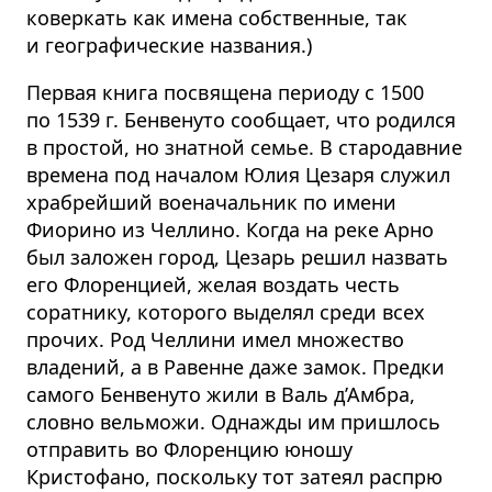
коверкать как имена собственные, так
и географические названия.)
Первая книга посвящена периоду с 1500
по 1539 г. Бенвенуто сообщает, что родился
в простой, но знатной семье. В стародавние
времена под началом Юлия Цезаря служил
храбрейший военачальник по имени
Фиорино из Челлино. Когда на реке Арно
был заложен город, Цезарь решил назвать
его Флоренцией, желая воздать честь
соратнику, которого выделял среди всех
прочих. Род Челлини имел множество
владений, а в Равенне даже замок. Предки
самого Бенвенуто жили в Валь д’Амбра,
словно вельможи. Однажды им пришлось
отправить во Флоренцию юношу
Кристофано, поскольку тот затеял распрю