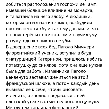
добиться расположения госпожи де Тамп,
имевшей большое влияние на монарха,
и та затаила на него злобу. А людишки,
которых он изгнал из замка, возбудили
против него тяжбу и так ему досадили, что
он подстерёг их с кинжалом и научил уму-
разуму, однако никого не убил.
В довершение всех бед Паголо Миччери,
флорентийский ученик, вступил в блуд
с натурщицей Катериной, пришлось избить
потаскушку до синяков, хотя она ещё нужна
была для работы. Изменника Паголо
Бенвенуто заставил жениться на этой
французской шлюхе, а потом каждый день
вызывал её к себе, чтобы рисовать
и лепить, а заодно предавался с ней
плотской утехе в отместку рогоносцу-мужу.
Между тем кардинал феррарский