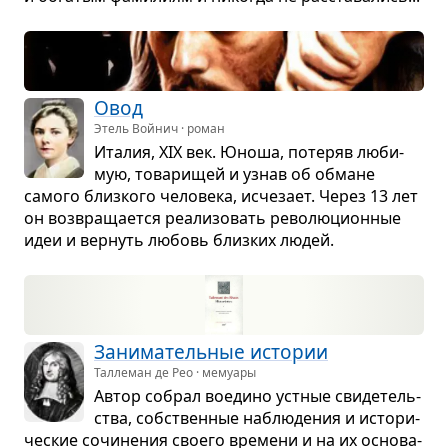
Овод
Этель Войнич · роман
Ита­лия, ХІХ век. Юноша, поте­ряв люби­
мую, това­ри­щей и узнав об обмане
самого близ­кого чело­века, исче­зает. Через 13 лет
он воз­вра­ща­ется реа­ли­зо­вать рево­лю­ци­он­ные
идеи и вер­нуть любовь близ­ких людей.
Зани­ма­тель­ные исто­рии
Таллеман де Рео · мемуары
Автор собрал воедино уст­ные сви­де­тель­
ства, соб­ствен­ные наблю­де­ния и исто­ри­
че­ские сочи­не­ния сво­его вре­мени и на их осно­ва­