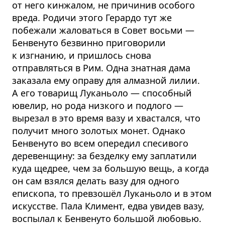
от него кинжалом, не причинив особого
вреда. Родичи этого Герардо тут же
побежали жаловаться в Совет восьми —
Бенвенуто безвинно приговорили
к изгнанию, и пришлось снова
отправляться в Рим. Одна знатная дама
заказала ему оправу для алмазной лилии.
А его товарищ Луканьоло — способный
ювелир, но рода низкого и подлого —
вырезал в это время вазу и хвастался, что
получит много золотых монет. Однако
Бенвенуто во всем опередил спесивого
деревенщину: за безделку ему заплатили
куда щедрее, чем за большую вещь, а когда
он сам взялся делать вазу для одного
епископа, то превзошёл Луканьоло и в этом
искусстве. Пала Климент, едва увидев вазу,
воспылал к Бенвенуто большой любовью.