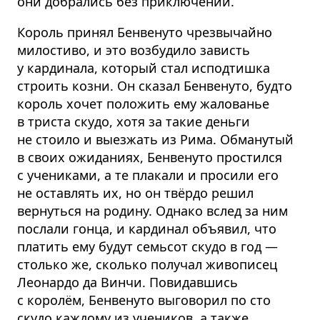
они добрались без приключений.
Король принял Бенвенуто чрезвычайно
милостиво, и это возбудило зависть
у кардинала, который стал исподтишка
строить козни. Он сказал Бенвенуто, будто
король хочет положить ему жалованье
в триста скудо, хотя за такие деньги
не стоило и выезжать из Рима. Обманутый
в своих ожиданиях, Бенвенуто простился
с учениками, а те плакали и просили его
не оставлять их, но он твёрдо решил
вернуться на родину. Однако вслед за ним
послали гонца, и кардинал объявил, что
платить ему будут семьсот скудо в год —
столько же, сколько получал живописец
Леонардо да Винчи. Повидавшись
с королём, Бенвенуто выговорил по сто
скудо каждому из учеников, а также