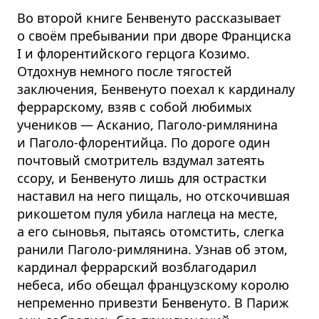
Во второй книге Бенвенуто рассказывает
о своём пребывании при дворе Франциска
I и флорентийского герцога Козимо.
Отдохнув немного после тягостей
заключения, Бенвенуто поехал к кардиналу
феррарскому, взяв с собой любимых
учеников — Асканио, Паголо-римлянина
и Паголо-флорентийца. По дороге один
почтовый смотритель вздумал затеять
ссору, и Бенвенуто лишь для острастки
наставил на него пищаль, но отскочившая
рикошетом пуля убила наглеца на месте,
а его сыновья, пытаясь отомстить, слегка
ранили Паголо-римлянина. Узнав об этом,
кардинал феррарский возблагодарил
небеса, ибо обещал французскому королю
непременно привезти Бенвенуто. В Париж