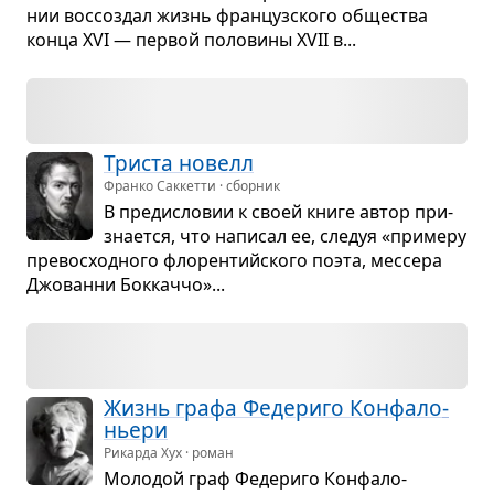
нии вос­со­здал жизнь фран­цуз­ского обще­ства
конца XVI — пер­вой поло­вины XVII в...
Три­ста новелл
Франко Саккетти · сборник
В пре­ди­сло­вии к своей книге автор при­
зна­ется, что напи­сал ее, сле­дуя «при­меру
пре­вос­ход­ного фло­рен­тийского поэта, мес­сера
Джо­ванни Бок­каччо»...
Жизнь графа Феде­риго Кон­фа­ло­
ньери
Рикарда Хух · роман
Моло­дой граф Феде­риго Кон­фа­ло­