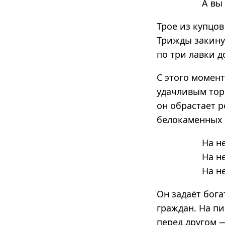
А вы
Трое из купцов
Трижды закину
по три лавки д
С этого момент
удачливым тор
он обрастает 
белокаменных п
На н
На н
На н
Он задаёт бог
граждан. На пи
перед другом 