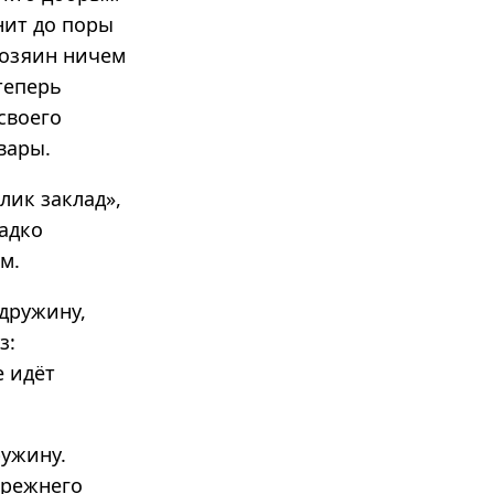
нит до поры
хозяин ничем
теперь
своего
вары.
лик заклад»,
адко
м.
 дружину,
з:
е идёт
ружину.
прежнего