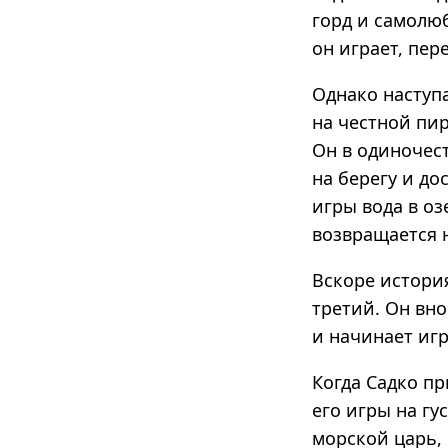
горд и самолюб
он играет, пер
Однако наступа
на честной пир
Он в одиночест
на берегу и до
игры вода в оз
возвращается н
Вскоре история
третий. Он вно
и начинает игр
Когда Садко пр
его игры на гу
морской царь,