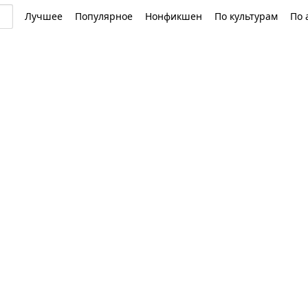
Лучшее
Популярное
Нонфикшен
По культурам
По 