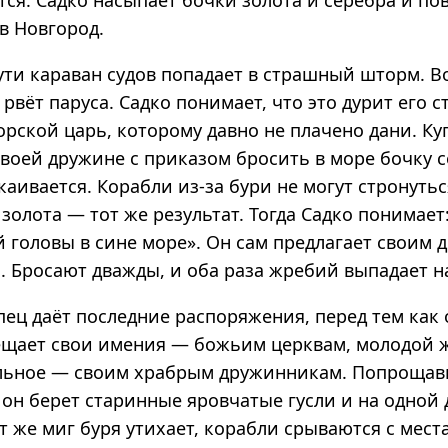
ся. Садко насыпает бочки золота и серебра и по
в Новгород.
ути караван судов попадает в страшный шторм. 
 рвёт паруса. Садко понимает, что это дурит его 
рской царь, которому давно не плачено дани. Ку
своей дружине с приказом бросить в море бочку 
каивается. Корабли из-за бури не могут стронутьс
золота — тот же результат. Тогда Садко понимает
й головы в сине море». Он сам предлагает своим
. Бросают дважды, и оба раза жребий выпадает на
пец даёт последние распоряжения, перед тем как
вещает свои имения — божьим церквам, молодой 
альное — своим храбрым дружинникам. Попроща
он берет старинные яровчатые гусли и на одной 
от же миг буря утихает, корабли срываются с мест