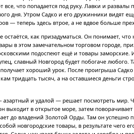
т все, что попадается под руку. Лавки и развалы
вого дня. Утром Садко и его дружинники видят е
ов — теперь здесь втрое, а не вдвое больше пре
е остаётся, как призадуматься. Он понимает, что 
вары в этом замечательном торговом городе, пр
осковскими подоспеют ещё и товары заморские. 
упец, славный Новгород будет побогаче любого. 
 получает хороший урок. После проигрыша Садко
кам тридцать тысяч, а на оставшиеся деньги стр
— азартный и удалой — решает посмотреть мир. Ч
он выходит в открытое море, затем поворачивает
вает до владений Золотой Орды. Там он успешно 
собой новгородские товары, в результате чего ег