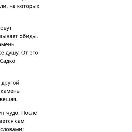
ли, на которых
зовут
азывает обиды.
камень
ке душу. От его
 Садко
 другой,
 камень
двещая.
ит чудо. После
ается сам
 словами: