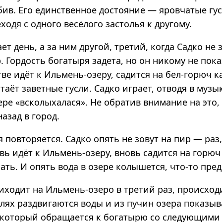
ив. Его единственное достояние — яровчатые гус
еходя с одного весёлого застолья к другому.
ет день, а за ним другой, третий, когда Садко не 
. Гордость богатыря задета, но он никому не пок
ве идёт к Ильмень-озеру, садится на бел-горюч 
стаёт заветные гусли. Садко играет, отводя в музы
ере «всколыхалася». Не обратив внимание на это,
азад в город.
 повторяется. Садко опять не зовут на пир — раз,
вь идёт к Ильмень-озеру, вновь садится на горюч
ать. И опять вода в озере колышется, что-то пре
иходит на Ильмень-озеро в третий раз, происход
слях раздвигаются воды и из пучин озера показыв
 который обращается к богатырю со следующими