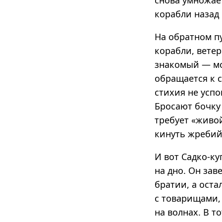
снова умножает
корабли назад 
На обратном п
корабли, ветер
знакомый — мо
обращается к 
стихия не успо
Бросают бочку 
требует «живо
кинуть жребий
И вот Садко-ку
на дно. Он за
братии, а ост
с товарищами, 
на волнах. В т