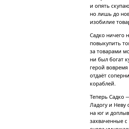
и опять скупаю
но лишь до но
изобилие товар
Садко ничего н
повыкупить то
за товарами м
ни был богат к
герой вовремя
отдаёт соперни
кораблей.
Теперь Садко 
Ладогу и Неву 
на юг и доплы
захваченные с 