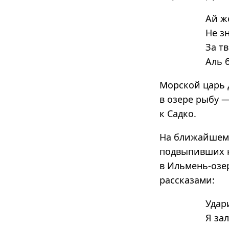
Ай ж
Не з
За т
Аль 
Морской царь д
в озере рыбу 
к Садко.
На ближайшем ж
подвыпивших ку
в Ильмень-озер
рассказами:
Удар
Я за