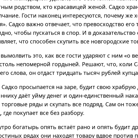
тным родством, кто красавицей женой. Садко хра
лчание. Гости наконец интересуются, почему же 
я». Садко важно отвечает, что превосходство его 
но, чтобы пускаться в спор. И в доказательство 
вляет, что способен скупить все новгородские то
 вымолвить это, как все гости ударяют с ним «о ве
столь непомерной гордыней. Решают, что, коли С
его слова, он отдаст тридцать тысяч рублей купца
 Садко просыпается на заре, будит свою храбрую
ннику даёт уйму денег и один-единственный нака
 торговые ряды и скупать все подряд. Сам он тож
, где покупает все без разбору.
тро богатырь опять встаёт рано и опять будит д
остиных рядах они находят товару вдвое против 