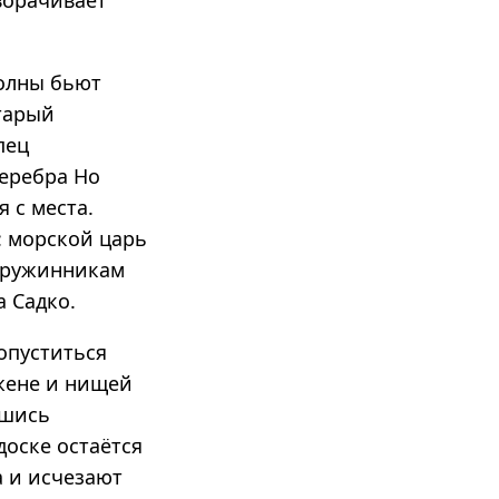
ворачивает
Волны бьют
старый
пец
серебра Но
я с места.
: морской царь
 дружинникам
 Садко.
 опуститься
жене и нищей
вшись
доске остаётся
а и исчезают