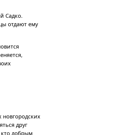
й Садко.
цы отдают ему
новится
еняется,
воих
х новгородских
яться друг
, кто добрым