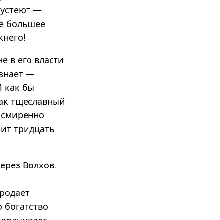
 пустеют —
щё большее
жнего!
не в его власти
изнает —
И как бы
Так тщеславный
 смиренно
оит тридцать
ерез Волхов,
продаёт
о богатство