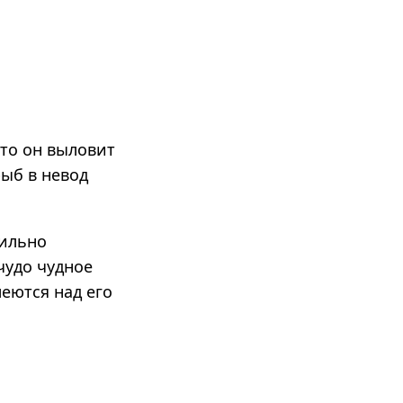
что он выловит
рыб в невод
сильно
чудо чудное
еются над его