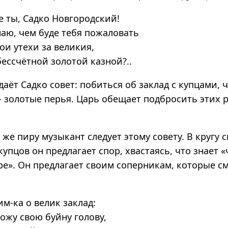
е ты, Садко Новгородский!
наю, чем буде тебя пожаловать
вои утехи за великия,
бессчётной золотой казной?..
аёт Садко совет: побиться об заклад с купцами, 
— золотые перья. Царь обещает подбросить этих 
е пиру музыкант следует этому совету. В кругу 
пцов он предлагает спор, хвастаясь, что знает «
е». Он предлагает своим соперникам, которые см
им-ка о велик заклад:
ложу свою буйну голову,