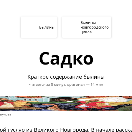
Былины
Былины
новгородского
цикла
Садко
Краткое содержание былины
читается за 8 минут,
оригинал
— 14 мин
опулова
й гусляр из Великого Новгорода. В начале расска