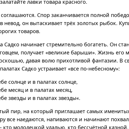
 залатайте лавки товара красного.
 соглашаются. Спор заканчивается полной победо
в невод, он вытаскивает трёх золотых рыбок. Куп
орогих товаров.
а Садко начинает стремительно богатеть. Он ста
говцем, получает «великие барыши». Жизнь его м
роскошью, давая волю прихотливой фантазии. В с
алатах Садко устраивает «все по-небесному»:
ебе солнце и в палатах солнце,
ебе месяц и в палатах месяц,
ебе звезды и в палатах звезды«.
атый пир, на который приглашает самых имениты
ру все наедаются, напиваются и начинают похвал
— кто молодецкой удалью, кто бессчётной казной