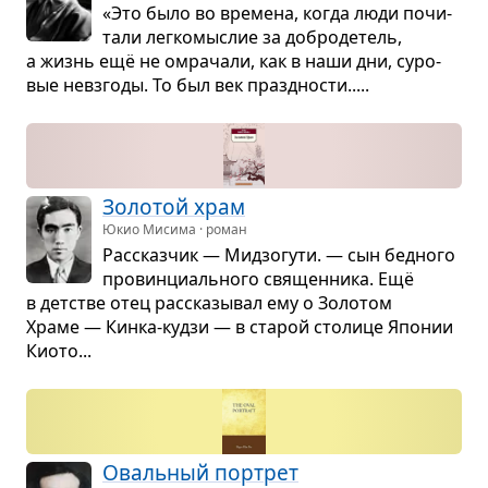
«Это было во вре­мена, когда люди почи­
тали лег­ко­мыс­лие за добро­де­тель,
а жизнь ещё не омра­чали, как в наши дни, суро­
вые невзгоды. То был век празд­но­сти.....
Золо­той храм
Юкио Мисима · роман
Рас­сказ­чик — Мид­зо­гути. — сын бед­ного
про­вин­ци­аль­ного свя­щен­ника. Ещё
в дет­стве отец рас­ска­зы­вал ему о Золо­том
Храме — Кинка-кудзи — в ста­рой сто­лице Япо­нии
Киото...
Оваль­ный пор­трет