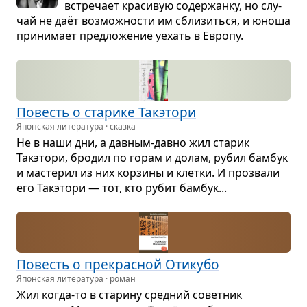
встре­чает кра­си­вую содер­жанку, но слу­
чай не даёт воз­мож­но­сти им сбли­зиться, и юноша
при­ни­мает пред­ло­же­ние уехать в Европу.
Повесть о ста­рике Такэтори
Японская литература · сказка
Не в наши дни, а дав­ным-давно жил ста­рик
Такэтори, бро­дил по горам и долам, рубил бам­бук
и масте­рил из них кор­зины и клетки. И про­звали
его Такэтори — тот, кто рубит бам­бук...
Повесть о пре­крас­ной Оти­кубо
Японская литература · роман
Жил когда-то в ста­рину сред­ний совет­ник