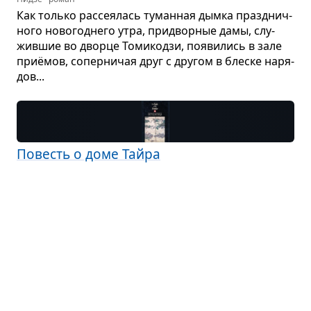
Как только рас­се­я­лась туман­ная дымка празд­нич­
ного ново­год­него утра, при­двор­ные дамы, слу­
жив­шие во дворце Томи­кодзи, появи­лись в зале
приёмов, сопер­ни­чая друг с дру­гом в блеске наря­
дов...
Повесть о доме Тайра
Японская литература · эпос
Много было в мире кня­зей, все­силь­ных и жесто­
ких, но всех пре­взошёл пото­мок ста­рин­ного рода
князь Киёмори Тайра, пра­ви­тель-инок из усадьбы
Року­хара, — о его дея­ниях, о его прав­ле­нии молва
идёт такая, что поис­тине не опи­сать сло­вами...