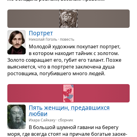
Пор­трет
Николай Гоголь · повесть
Моло­дой худож­ник поку­пает пор­трет,
в кото­ром нахо­дит тай­ник с золо­том.
Золото совра­щает его, губит его талант. Позже
выяс­ня­ется, что в пор­трете заклю­чена душа
ростов­щика, погу­бив­шего много людей.
Пять жен­щин, пре­дав­шихся
любви
Ихара Сайкаку · сборник
В боль­шой шум­ной гавани на берегу
моря, где все­гда стоят на при­чале бога­тые заоке­