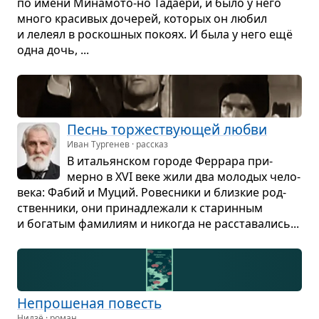
по имени Мина­мото-но Тадаёри, и было у него
много кра­си­вых доче­рей, кото­рых он любил
и лелеял в рос­кош­ных покоях. И была у него ещё
одна дочь, ...
Песнь тор­же­ству­ю­щей любви
Иван Тургенев · рассказ
В ита­льян­ском городе Фер­рара при­
мерно в XVI веке жили два моло­дых чело­
века: Фабий и Муций. Ровес­ники и близ­кие род­
ствен­ники, они при­над­ле­жали к ста­рин­ным
и бога­тым фами­лиям и нико­гда не рас­ста­ва­лись...
Непро­ше­ная повесть
Нидзё · роман