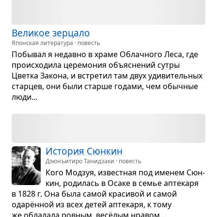
Вели­кое зер­цало
Японская литература · повесть
Побы­вал я недавно в храме Облач­ного Леса, где
про­ис­хо­дила цере­мо­ния объ­яс­не­ний сутры
Цветка Закона, и встре­тил там двух уди­ви­тель­ных
стар­цев, они были старше годами, чем обыч­ные
люди...
Исто­рия Сюн­кин
Дзюнъитиро Танидзаки · повесть
Кого Мод­зуя, извест­ная под име­нем Сюн­
кин, роди­лась в Осаке в семье апте­каря
в 1828 г. Она была самой кра­си­вой и самой
одарён­ной из всех детей апте­каря, к тому
же обла­дала ров­ным, весёлым нра­вом...