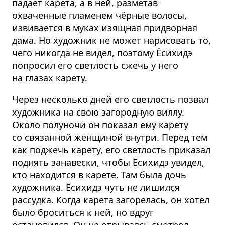
падает карета, а в ней, разметав
охваченные пламенем чёрные волосы,
извивается в муках изящная придворная
дама. Но художник не может нарисовать то,
чего никогда не видел, поэтому Ёсихидэ
попросил его светлость сжечь у него
на глазах карету.
Через несколько дней его светлость позвал
художника на свою загородную виллу.
Около полуночи он показал ему карету
со связанной женщиной внутри. Перед тем
как поджечь карету, его светлость приказал
поднять занавески, чтобы Ёсихидэ увидел,
кто находится в карете. Там была дочь
художника. Ёсихидэ чуть не лишился
рассудка. Когда карета загорелась, он хотел
было броситься к ней, но вдруг
остановился. Он не отрываясь смотрел