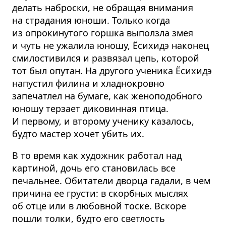
делать наброски, не обращая внимания
на страдания юноши. Только когда
из опрокинутого горшка выползла змея
и чуть не ужалила юношу, Ёсихидэ наконец
смилостивился и развязал цепь, которой
тот был опутан. На другого ученика Ёсихидэ
напустил филина и хладнокровно
запечатлел на бумаге, как женоподобного
юношу терзает диковинная птица.
И первому, и второму ученику казалось,
будто мастер хочет убить их.
В то время как художник работал над
картиной, дочь его становилась все
печальнее. Обитатели дворца гадали, в чем
причина ее грусти: в скорбных мыслях
об отце или в любовной тоске. Вскоре
пошли толки, будто его светлость