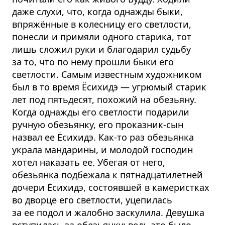
даже слухи, что, когда однажды быки,
впряжённые в колесницу его светлости,
понесли и примяли одного старика, тот
лишь сложил руки и благодарил судьбу
за то, что по нему прошли быки его
светлости. Самым известным художником
был в то время Ёсихидэ — угрюмый старик
лет под пятьдесят, похожий на обезьяну.
Когда однажды его светлости подарили
ручную обезьянку, его проказник-сын
назвал ее Ёсихидэ. Как-то раз обезьянка
украла мандарины, и молодой господин
хотел наказать ее. Убегая от него,
обезьянка подбежала к пятнадцатилетней
дочери Ёсихидэ, состоявшей в камеристках
во дворце его светлости, уцепилась
за ее подол и жалобно заскулила. Девушка
вступилась за обезьянку: ведь это было