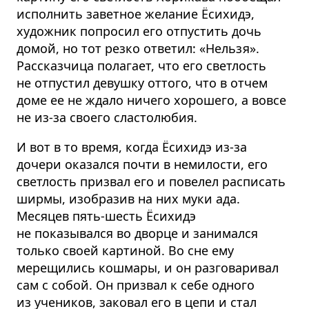
исполнить заветное желание Ёсихидэ,
художник попросил его отпустить дочь
домой, но тот резко ответил: «Нельзя».
Рассказчица полагает, что его светлость
не отпустил девушку оттого, что в отчем
доме ее не ждало ничего хорошего, а вовсе
не из-за своего сластолюбия.
И вот в то время, когда Ёсихидэ из-за
дочери оказался почти в немилости, его
светлость призвал его и повелел расписать
ширмы, изобразив на них муки ада.
Месяцев пять-шесть Ёсихидэ
не показывался во дворце и занимался
только своей картиной. Во сне ему
мерещились кошмары, и он разговаривал
сам с собой. Он призвал к себе одного
из учеников, заковал его в цепи и стал