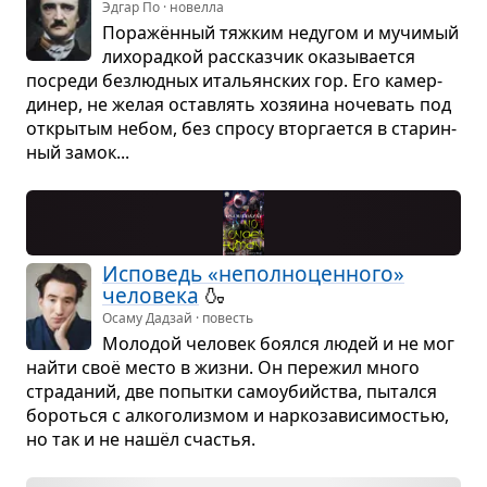
Эдгар По · новелла
Поражён­ный тяж­ким неду­гом и мучи­мый
лихо­рад­кой рас­сказ­чик ока­зы­ва­ется
посреди без­люд­ных ита­льян­ских гор. Его камер­
ди­нер, не желая остав­лять хозя­ина ноче­вать под
откры­тым небом, без спросу втор­га­ется в ста­рин­
ный замок...
Испо­ведь «непол­но­цен­ного»
чело­века
🍶
Осаму Дадзай · повесть
Моло­дой чело­век боялся людей и не мог
найти своё место в жизни. Он пере­жил много
стра­да­ний, две попытки само­убийства, пытался
бороться с алко­го­лиз­мом и нар­ко­за­ви­си­мо­стью,
но так и не нашёл сча­стья.