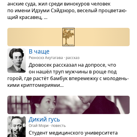
ан­ские суда, жил среди вино­ку­ров чело­век
по имени Идзуми Сэйдзюро, весе­лый про­цве­та­ю­
щий кра­са­вец, ...
В чаще
Рюноскэ Акутагава · рассказ
Дро­во­сек рас­ска­зал на допросе, что
он нашёл труп муж­чины в роще под
горой, где растёт бам­бук впе­ре­межку с моло­день­
кими крип­то­ме­ри­ями...
Дикий гусь
Огай Мори · повесть
Сту­дент меди­цин­ского уни­вер­си­тета