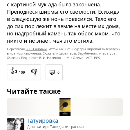
с картиной мук ада была закончена.
Преподнеся ширмы его светлости, Ёсихидэ
в следующую же ночь повесился. Тело его
до сих пор лежит в земле на месте их дома,
но надгробный камень так оброс мхом, что
никто и не знает, чья это могила.
Пересказал
В. С. Санович
. Источник: Все шедевры мировой литературы
в кратком изложении. Сюжеты и характеры. Зарубежная литература
XX века / Ред. и сост. В. И. Новиков. — М. : Олимп : ACT, 1997.
👍
👎
💬
109
0
Читайте также
Тату­и­ровка
Дзюнъитиро Танидзаки · рассказ