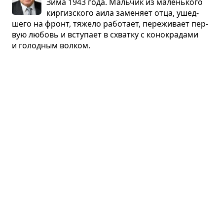
Зима 1943 года. Маль­чик из малень­кого
кир­гиз­ского аила заме­няет отца, ушед­
шего на фронт, тяжело рабо­тает, пере­жи­вает пер­
вую любовь и всту­пает в схватку с коно­кра­дами
и голод­ным вол­ком.
Память
🌳
Ульмас Умарбеков · рассказ
Оди­но­кий ста­рик узнал, что его дом сне­
сут из-за стро­и­тель­ства новой дороги,
а люби­мую ста­рую оре­шину пустят на дрова. Ста­
рик очень пере­жи­вал, но вскоре выяс­нил, что
стро­и­тели дерево не тро­нули.
Тайна мело­дии
🎻