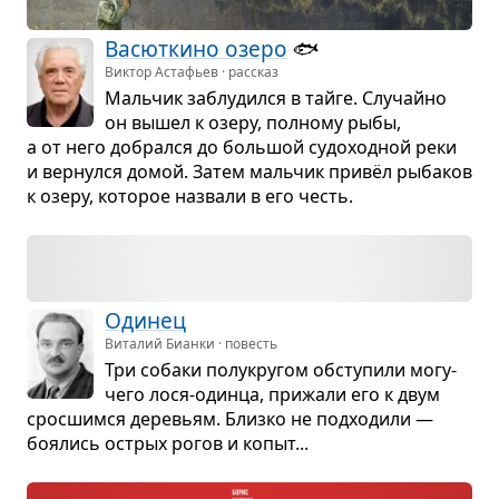
Васют­кино озеро
🐟️
Виктор Астафьев · рассказ
Маль­чик заблу­дился в тайге. Слу­чайно
он вышел к озеру, пол­ному рыбы,
а от него добрался до боль­шой судо­ход­ной реки
и вер­нулся домой. Затем маль­чик привёл рыба­ков
к озеру, кото­рое назвали в его честь.
Оди­нец
Виталий Бианки · повесть
Три собаки полу­кру­гом обсту­пили могу­
чего лося-одинца, при­жали его к двум
срос­шимся дере­вьям. Близко не под­хо­дили —
боя­лись острых рогов и копыт...