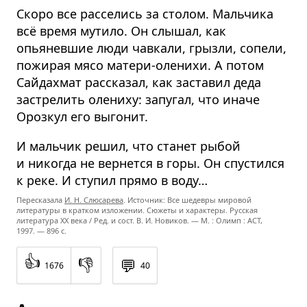
Скоро все расселись за столом. Мальчика
всё время мутило. Он слышал, как
опьяневшие люди чавкали, грызли, сопели,
пожирая мясо матери-оленихи. А потом
Сайдахмат рассказал, как заставил деда
застрелить олениху: запугал, что иначе
Орозкул его выгонит.
И мальчик решил, что станет рыбой
и никогда не вернется в горы. Он спустился
к реке. И ступил прямо в воду…
Пересказала
И. Н. Слюсарева
. Источник: Все шедевры мировой
литературы в кратком изложении. Сюжеты и характеры. Русская
литература XX века / Ред. и сост. В. И. Новиков. — М. : Олимп : ACT,
1997. — 896 с.
👍
👎
💬
1676
40