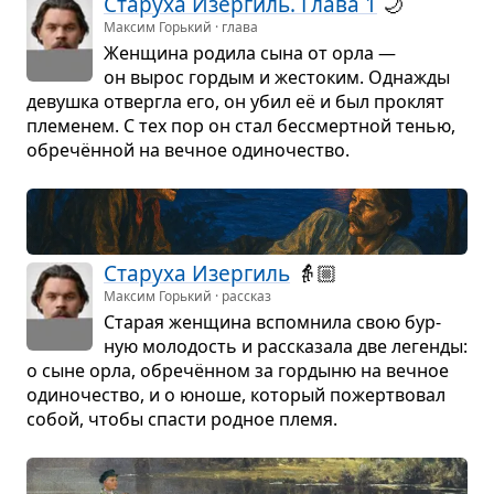
Ста­руха Изер­гиль. Глава 1
🌙
Максим Горький · глава
Жен­щина родила сына от орла —
он вырос гор­дым и жесто­ким. Одна­жды
девушка отвергла его, он убил её и был про­клят
пле­ме­нем. С тех пор он стал бес­смерт­ной тенью,
обречён­ной на веч­ное оди­но­че­ство.
Ста­руха Изер­гиль
👵🏼
Максим Горький · рассказ
Ста­рая жен­щина вспо­мнила свою бур­
ную моло­дость и рас­ска­зала две легенды:
о сыне орла, обречён­ном за гор­дыню на веч­ное
оди­но­че­ство, и о юноше, кото­рый пожерт­во­вал
собой, чтобы спа­сти род­ное племя.