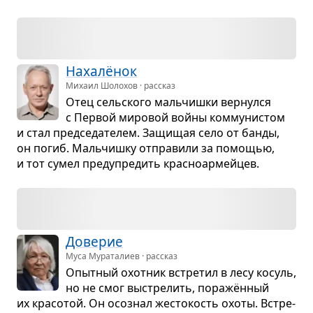
Нахалёнок
Михаил Шолохов · рассказ
Отец сель­ского маль­чишки вер­нулся
с Пер­вой миро­вой войны ком­му­ни­стом
и стал пред­се­да­те­лем. Защи­щая село от банды,
он погиб. Маль­чишку отпра­вили за помо­щью,
и тот сумел пре­ду­пре­дить крас­но­ар­мей­цев.
Дове­рие
Муса Мураталиев · рассказ
Опыт­ный охот­ник встре­тил в лесу косуль,
но не смог выстре­лить, поражён­ный
их кра­со­той. Он осо­знал жесто­кость охоты. Встре­