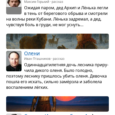
Максим Горький · рассказ
Ожи­дая паром, дед Архип и Лёнька легли
в тень от бере­го­вого обрыва и смот­рели
на волны реки Кубани. Лёнька задре­мал, а дед,
чув­ствуя боль в груди, не мог уснуть...
Олени
Иван Пташников · рассказ
Один­надца­ти­лет­няя дочь лес­ника при­ру­
чила дикого оленя. Было голодно,
поэтому лес­нику при­шлось убить оленя. Девочка
пошла его искать, сильно замёрзла и забо­лела
вос­па­ле­нием лёг­ких.