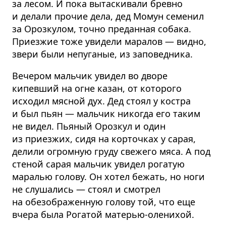
за лесом. И пока вытаскивали бревно
и делали прочие дела, дед Момун семенил
за Орозкулом, точно преданная собака.
Приезжие тоже увидели маралов — видно,
звери были непуганые, из заповедника.
Вечером мальчик увидел во дворе
кипевший на огне казан, от которого
исходил мясной дух. Дед стоял у костра
и был пьян — мальчик никогда его таким
не видел. Пьяный Орозкул и один
из приезжих, сидя на корточках у сарая,
делили огромную груду свежего мяса. А под
стеной сарая мальчик увидел рогатую
маралью голову. Он хотел бежать, но ноги
не слушались — стоял и смотрел
на обезображенную голову той, что еще
вчера была Рогатой матерью-оленихой.