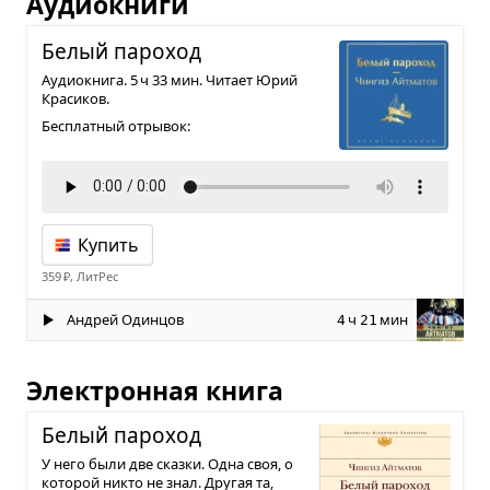
Аудиокниги
Белый паро­ход
Аудиокнига. 5 ч 33 мин. Читает Юрий
Красиков.
Бесплатный отрывок:
Купить
359 ₽, ЛитРес
Андрей Одинцов
ч
мин
4
21
Электронная книга
Белый паро­ход
У него были две сказки. Одна своя, о
которой никто не знал. Другая та,