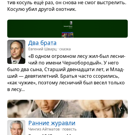
тив косуль ещё раз, он снова не смог выстре­лить.
Косулю убил дру­гой охот­ник.
Два брата
Евгений Шварц · сказка
«В одном огром­ном лесу жил-был лес­ни­
чий по имени Чер­но­бо­ро­дый». У него
было два сына, Стар­ший две­на­дцати лет, и Млад­
ший — девя­ти­лет­ний. Бра­тья часто ссо­ри­лись,
«как чужие», поэтому лес­ни­чий был весел только
в лесу...
Ран­ние журавли
Чингиз Айтматов · повесть