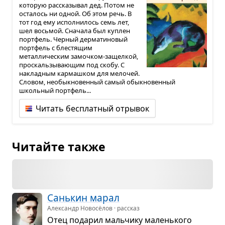
которую рассказывал дед. Потом не
осталось ни одной. Об этом речь. В
тот год ему исполнилось семь лет,
шел восьмой. Сначала был куплен
портфель. Черный дерматиновый
портфель с блестящим
металлическим замочком-защелкой,
проскальзывающим под скобу. С
накладным кармашком для мелочей.
Словом, необыкновенный самый обыкновенный
школьный портфель...
Читать бесплатный отрывок
Читайте также
Сань­кин марал
Александр Новосёлов · рассказ
Отец пода­рил маль­чику малень­кого