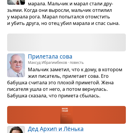
марала. Маль­чик и марал стали дру­
зьями. Когда они выросли, маль­чик отпи­лил
у марала рога. Марал попы­тался ото­мстить
и убить друга, но отец убил марала и спас сына.
При­ле­тала сова
Максуд Ибрагимбеков · повесть
Маль­чик заме­тил, что к дому, в кото­ром
жил писа­тель, при­ле­тает сова. Его
бабушка счи­тала это пло­хой при­ме­той. Жена
писа­теля ушла от него, а потом вер­ну­лась.
Бабушка ска­зала, что при­мета сбы­лась.
Дед Архип и Лёнька