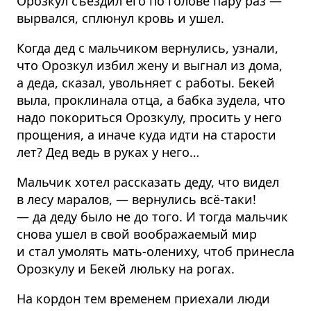
Орозкул съездил его по голове пару раз —
вырвался, сплюнул кровь и ушел.
Когда дед с мальчиком вернулись, узнали,
что Орозкул избил жену и выгнал из дома,
а деда, сказал, увольняет с работы. Бекей
выла, проклинала отца, а бабка зудела, что
надо покориться Орозкулу, просить у него
прощения, а иначе куда идти на старости
лет? Дед ведь в руках у него…
Мальчик хотел рассказать деду, что видел
в лесу маралов, — вернулись всё-таки!
— да деду было не до того. И тогда мальчик
снова ушел в свой воображаемый мир
и стал умолять мать-олениху, чтоб принесла
Орозкулу и Бекей люльку на рогах.
На кордон тем временем приехали люди