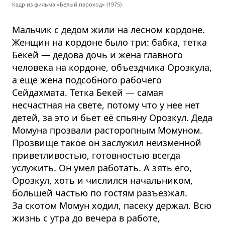
Кадр из фильма «Белый пароход» (1975)
Мальчик с дедом жили на лесном кордоне.
Женщин на кордоне было три: бабка, тетка
Бекей — дедова дочь и жена главного
человека на кордоне, объездчика Орозкула,
а еще жена подсобного рабочего
Сейдахмата. Тетка Бекей — самая
несчастная на свете, потому что у нее нет
детей, за это и бьет её спьяну Орозкул. Деда
Момуна прозвали расторопным Момуном.
Прозвище такое он заслужил неизменной
приветливостью, готовностью всегда
услужить. Он умел работать. А зять его,
Орозкул, хоть и числился начальником,
большей частью по гостям разъезжал.
За скотом Момун ходил, пасеку держал. Всю
жизнь с утра до вечера в работе,