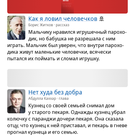
Как я ловил чело­веч­ков
🚢
Борис Житков · рассказ
Маль­чику нра­вился игру­шеч­ный паро­хо­
дик, но бабушка не раз­ре­шала с ним
играть. Маль­чик был уве­рен, что вну­три паро­хо­
дика живут малень­кие чело­вечки, вся­че­ски
пытался их поймать и сло­мал игрушку.
Нет худа без добра
Абдулла Каххар · глава
Куз­нец со своей семьей сни­мал дом
у ста­рого пекаря. Одна­жды куз­нец убрал
колючку с паран­джи дочери пекаря. Она ска­зала
отцу, что куз­нец к ней при­ста­вал, и пекарь в гневе
про­гнал куз­неца и его семью.