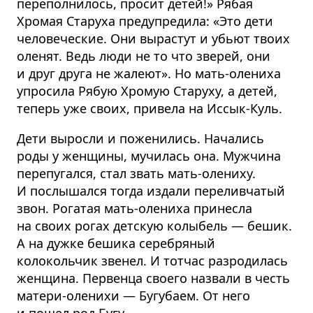
переполнилось, просит детей!» Рябая
Хромая Старуха предупредила: «Это дети
человеческие. Они вырастут и убьют твоих
оленят. Ведь люди не то что зверей, они
и друг друга не жалеют». Но мать-олениха
упросила Рябую Хромую Старуху, а детей,
теперь уже своих, привела на Иссык-Куль.
Дети выросли и поженились. Начались
роды у женщины, мучилась она. Мужчина
перепугался, стал звать мать-олениху.
И послышался тогда издали переливчатый
звон. Рогатая мать-олениха принесла
на своих рогах детскую колыбель — бешик.
А на дужке бешика серебряный
колокольчик звенел. И тотчас разродилась
женщина. Первенца своего назвали в честь
матери-оленихи — Бугубаем. От него
и пошел род Бугу.