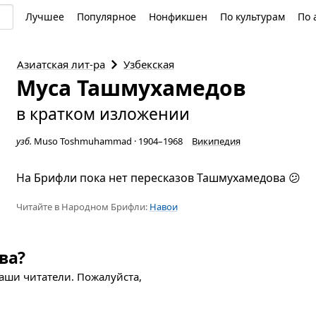
Лучшее
Популярное
Нонфикшен
По культурам
По 
Азиатская
лит-ра
Узбекская
Муса Ташмухамедов
в кратком изложении
узб.
Muso Toshmuhammad
·
1904–1968
Википедия
На Брифли пока нет пересказов Ташмухамедова 😕
Читайте в Народном Брифли:
Навои
ва?
наши читатели. Пожалуйста,