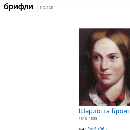
Шарлотта Брон
1816–1855
Джейн Эйр
1847