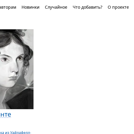
авторам
Новинки
Случайное
Что добавить?
О проекте
нте
ка из Уайлдфелл-