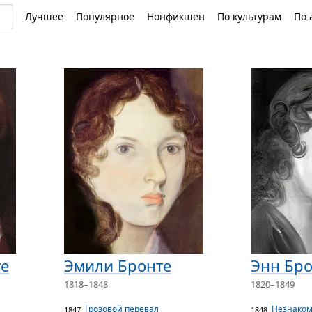
Лучшее
Популярное
Нонфикшен
По культурам
По 
те
Эмили Бронте
Энн Бро
1818–1848
1820–1849
Грозовой перевал
Незнаком
1847
1848