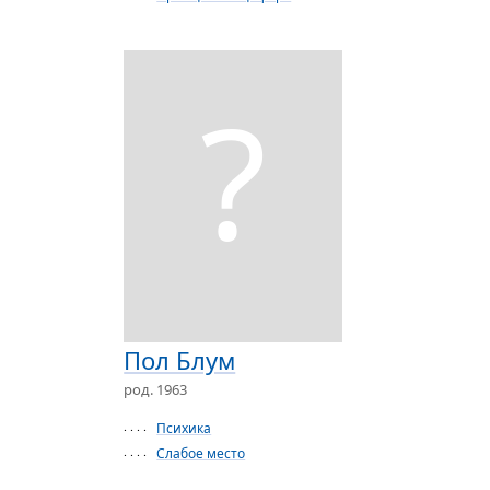
?
Пол Блум
род. 1963
Психика
· · · ·
Слабое место
· · · ·