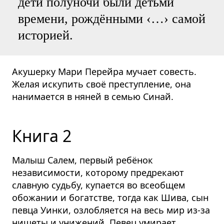
дети полуночи были детьми
времени, рождёнными ‹…› самой
историей.
Акушерку Мари Перейра мучает совесть.
Желая искупить своё преступление, она
нанимается в няней в семью Синай.
Книга 2
Малыш Салем, первый ребёнок
независимости, которому предрекают
славную судьбу, купается во всеобщем
обожании и богатстве, тогда как Шива, сын
певца Уинки, озлобляется на весь мир из-за
нищеты и унижений. Певец умирает