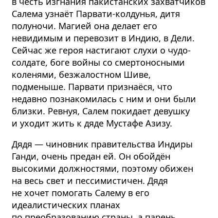
в честь изгнания пакистанских захватчиков
Салема узнаёт Парвати-колдунья, дитя
полуночи. Магией она делает его
невидимым и перевозит в Индию, в Дели.
Сейчас же героя настигают слухи о чудо-
солдате, боге войны со смертоносными
коленями, безжалостном Шиве,
подменыше. Парвати признаёся, что
недавно познакомилась с ним и они были
близки. Ревнуя, Салем покидает девушку
и уходит жить к дяде Мустафе Азизу.
Дядя — чиновник правительства Индиры
Ганди, очень предан ей. Он обойдён
высокими должностями, поэтому обижен
на весь свет и пессимистичен. Дядя
не хочет помогать Салему в его
идеалистических планах
по преобразованию страны, а парень