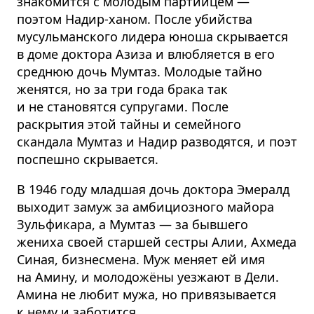
знакомится с молодым партийцем —
поэтом Надир-ханом. После убийства
мусульманского лидера юноша скрывается
в доме доктора Азиза и влюбляется в его
среднюю дочь Мумтаз. Молодые тайно
женятся, но за три года брака так
и не становятся супругами. После
раскрытия этой тайны и семейного
скандала Мумтаз и Надир разводятся, и поэт
поспешно скрывается.
В 1946 году младшая дочь доктора Эмералд
выходит замуж за амбициозного майора
Зульфикара, а Мумтаз — за бывшего
жениха своей старшей сестры Алии, Ахмеда
Синая, бизнесмена. Муж меняет ей имя
на Амину, и молодожёны уезжают в Дели.
Амина не любит мужа, но привязывается
к нему и заботится.