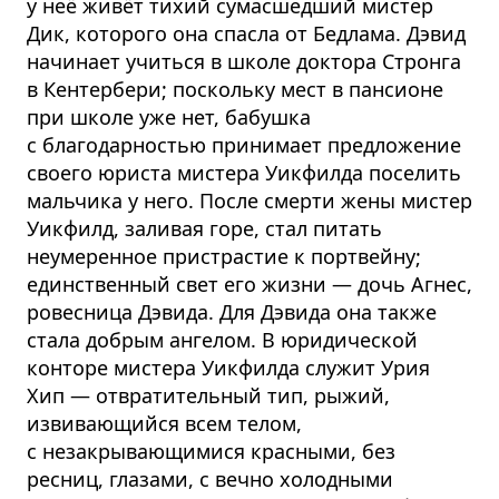
у неё живёт тихий сумасшедший мистер
Дик, которого она спасла от Бедлама. Дэвид
начинает учиться в школе доктора Стронга
в Кентербери; поскольку мест в пансионе
при школе уже нет, бабушка
с благодарностью принимает предложение
своего юриста мистера Уикфилда поселить
мальчика у него. После смерти жены мистер
Уикфилд, заливая горе, стал питать
неумеренное пристрастие к портвейну;
единственный свет его жизни — дочь Агнес,
ровесница Дэвида. Для Дэвида она также
стала добрым ангелом. В юридической
конторе мистера Уикфилда служит Урия
Хип — отвратительный тип, рыжий,
извивающийся всем телом,
с незакрывающимися красными, без
ресниц, глазами, с вечно холодными