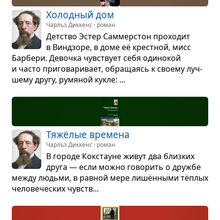
Холод­ный дом
Чарльз Диккенс · роман
Дет­ство Эстер Сам­мер­стон про­хо­дит
в Вин­дзоре, в доме её крест­ной, мисс
Бар­бери. Девочка чув­ствует себя оди­но­кой
и часто при­го­ва­ри­вает, обра­ща­ясь к сво­ему луч­
шему другу, румя­ной кукле: ...
Тяжёлые вре­мена
Чарльз Диккенс · роман
В городе Кокстауне живут два близ­ких
друга — если можно гово­рить о дружбе
между людьми, в рав­ной мере лишён­ными тёплых
чело­ве­че­ских чувств...