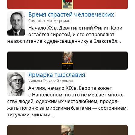
Бремя стра­стей чело­ве­че­ских
Сомерсет Моэм · роман
Начало XX в. Девя­ти­лет­ний Филип Кэри
остаётся сиро­той, и его отправ­ляют
на вос­пи­та­ние к дяде-свя­щен­нику в Блэкс­тебл...
Ярмарка тще­сла­вия
Уильям Теккерей · роман
Англия, начало XIX в. Европа воюет
с Напо­лео­ном, но это не мешает мно­же­
ству людей, одер­жи­мых често­лю­бием, про­дол­
жать погоню за мир­скими бла­гами — состо­я­нием,
титу­лами, чинами...