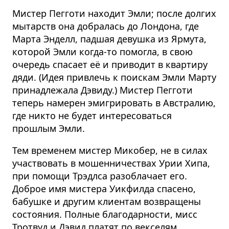
Мистер Пегготи находит Эмли; после долгих
мытарств она добралась до Лондона, где
Марта Энделл, падшая девушка из Ярмута,
которой Эмли когда-то помогла, в свою
очередь спасает её и приводит в квартиру
дяди. (Идея привлечь к поискам Эмли Марту
принадлежала Дэвиду.) Мистер Пегготи
теперь намерен эмигрировать в Австралию,
где никто не будет интересоваться
прошлым Эмли.
Тем временем мистер Микобер, не в силах
участвовать в мошенничествах Урии Хипа,
при помощи Трэдлса разоблачает его.
Доброе имя мистера Уикфилда спасено,
бабушке и другим клиентам возвращены
состояния. Полные благодарности, мисс
Тротвуд и Дэвид платят по векселям