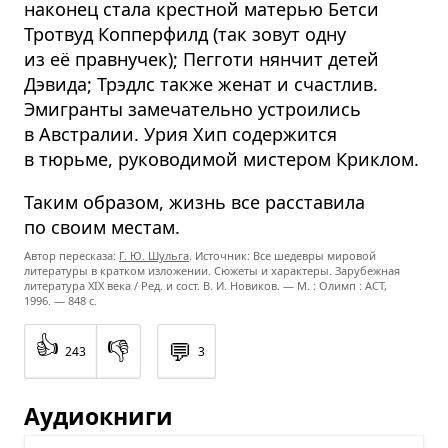
наконец стала крестной матерью Бетси
Тротвуд Копперфилд (так зовут одну
из её правнучек); Пегготи нянчит детей
Дэвида; Трэдлс также женат и счастлив.
Эмигранты замечательно устроились
в Австралии. Урия Хип содержится
в тюрьме, руководимой мистером Криклом.
Таким образом, жизнь все расставила
по своим местам.
Автор пересказа:
Г. Ю. Шульга
. Источник: Все шедевры мировой
литературы в кратком изложении. Сюжеты и характеры. Зарубежная
литература XIX века / Ред. и сост. В. И. Новиков. — М. : Олимп : ACT,
1996. — 848 с.
👍
👎
💬
243
3
Аудиокниги