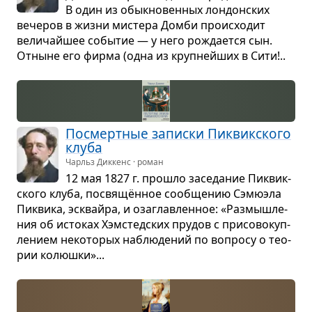
В один из обык­но­вен­ных лон­дон­ских
вече­ров в жизни мистера Домби про­ис­хо­дит
вели­чайшее собы­тие — у него рожда­ется сын.
Отныне его фирма (одна из круп­нейших в Сити!..
Посмерт­ные записки Пиквик­ского
клуба
Чарльз Диккенс · роман
12 мая 1827 г. про­шло засе­да­ние Пиквик­
ского клуба, посвящён­ное сооб­ще­нию Сэмюэла
Пиквика, эсквайра, и оза­глав­лен­ное: «Раз­мыш­ле­
ния об исто­ках Хэм­стед­ских пру­дов с при­со­во­куп­
ле­нием неко­то­рых наблю­де­ний по вопросу о тео­
рии колюшки»...