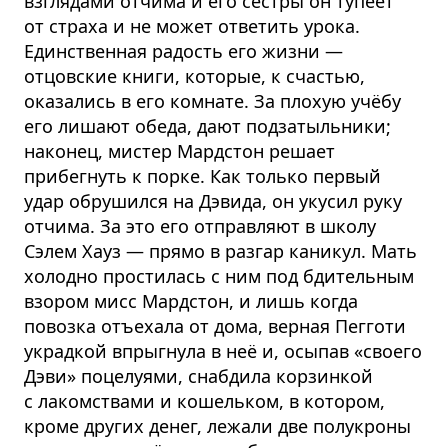
взглядами отчима и его сестры он тупеет
от страха и не может ответить урока.
Единственная радость его жизни —
отцовские книги, которые, к счастью,
оказались в его комнате. За плохую учёбу
его лишают обеда, дают подзатыльники;
наконец, мистер Мардстон решает
прибегнуть к порке. Как только первый
удар обрушился на Дэвида, он укусил руку
отчима. За это его отправляют в школу
Сэлем Хауз — прямо в разгар каникул. Мать
холодно простилась с ним под бдительным
взором мисс Мардстон, и лишь когда
повозка отъехала от дома, верная Пегготи
украдкой впрыгнула в неё и, осыпав «своего
Дэви» поцелуями, снабдила корзинкой
с лакомствами и кошельком, в котором,
кроме других денег, лежали две полукроны