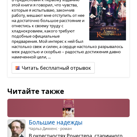
этой книги я говорил, что чувства,
которые я испытываю, закончив
работу, мешают мне отступить от нее
на достаточно большое расстояние и
отнестись к своему труду с
хладнокровием, какого требуют
подобные официальные
предварения. Мой интерес к ней был
настолько свеж и силен, а сердце настолько разрывалось
меж радостью и скорбью – радостью достижения давно
намеченной цели, ...
Читать бесплатный отрывок
Читайте также
Боль­шие наде­жды
Чарльз Диккенс · роман
В окрест­но­стях Роче­стера, ста­рин­ного