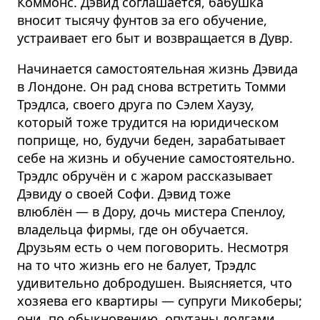
Коммонс. Дэвид соглашается, бабушка
вносит тысячу фунтов за его обучение,
устраивает его быт и возвращается в Дувр.
Начинается самостоятельная жизнь Дэвида
в Лондоне. Он рад снова встретить Томми
Трэдлса, своего друга по Сэлем Хаузу,
который тоже трудится на юридическом
поприще, но, будучи беден, зарабатывает
себе на жизнь и обучение самостоятельно.
Трэдлс обручён и с жаром рассказывает
Дэвиду о своей Софи. Дэвид тоже
влюблён — в Дору, дочь мистера Спенлоу,
владельца фирмы, где он обучается.
Друзьям есть о чем поговорить. Несмотря
на то что жизнь его не балует, Трэдлс
удивительно добродушен. Выясняется, что
хозяева его квартиры — супруги Микоберы;
они, по обыкновению, опутаны долгами.