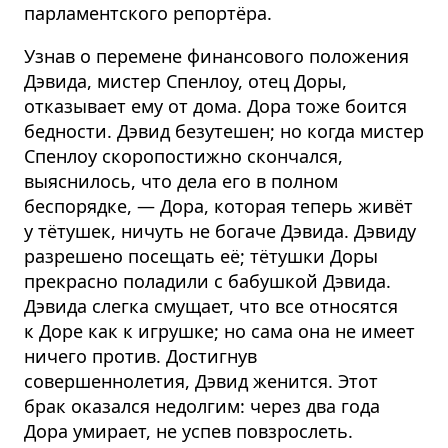
парламентского репортёра.
Узнав о перемене финансового положения
Дэвида, мистер Спенлоу, отец Доры,
отказывает ему от дома. Дора тоже боится
бедности. Дэвид безутешен; но когда мистер
Спенлоу скоропостижно скончался,
выяснилось, что дела его в полном
беспорядке, — Дора, которая теперь живёт
у тётушек, ничуть не богаче Дэвида. Дэвиду
разрешено посещать её; тётушки Доры
прекрасно поладили с бабушкой Дэвида.
Дэвида слегка смущает, что все относятся
к Доре как к игрушке; но сама она не имеет
ничего против. Достигнув
совершеннолетия, Дэвид женится. Этот
брак оказался недолгим: через два года
Дора умирает, не успев повзрослеть.