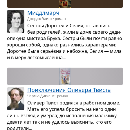
Мид­д­л­марч
Джордж Элиот · роман
Сестры Доро­тея и Селия, остав­шись
без роди­те­лей, жили в доме сво­его дяди-
опе­куна мистера Брука. Сестры были почти равно
хороши собой, однако раз­ни­лись харак­те­рами:
Доро­тея была серьёзна и набожна, Селия — мила
и в меру лег­ко­мыс­ленна...
При­клю­че­ния Оли­вера Тви­ста
Чарльз Диккенс · роман
Оли­вер Твист родился в работ­ном доме.
Мать его успела бро­сить на него один
лишь взгляд и умерла; до испол­не­ния маль­чику
девяти лет так и не уда­лось выяс­нить, кто его
роди­тели...