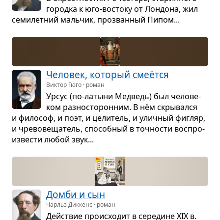
городка к юго-вос­току от Лон­дона, жил
семи­лет­ний маль­чик, про­зван­ный Пипом...
Чело­век, кото­рый смеётся
Виктор Гюго · роман
Урсус (по-латыни Мед­ведь) был чело­ве­
ком раз­но­сто­рон­ним. В нём скры­вался
и фило­соф, и поэт, и цели­тель, и улич­ный фигляр,
и чре­во­ве­ща­тель, спо­соб­ный в точ­но­сти вос­про­
из­ве­сти любой звук...
Домби и сын
Чарльз Диккенс · роман
Действие про­ис­хо­дит в сере­дине XIX в.