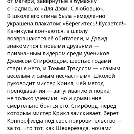
от матери, завёрнутые в бумажку
с надписью: «Для Дэви. С любовью».
В школе его спина была немедленно
украшена плакатом: «Берегитесь! Кусается!»
Каникулы кончаются, в школу
возвращаются её обитатели, и Дэвид
знакомится с новыми друзьями —
признанным лидером среди учеников
Джемсом Стирфордом, шестью годами
старше него, и Томми Трэдлсом — «самым
весёлым и самым несчастным», Школой
руководит мистер Крикл, чей метод
преподавания — запугивание и порка;
не только ученики, но и домашние
смертельно боятся его. Стирфорд, перед
которым мистер Крикл заискивает, берет
Копперфилда под своё покровительство —
за то, что тот, как Шехерезада, ночами