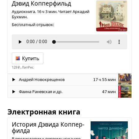
Дэвид Коп­пер­фильд
Аудиокнига. 16 ч 3 мин. Читает Аркадий
Бухмин.
Бесплатный отрывок:
Купить
129 ₽, ЛитРес
Андрей Новокрещенов
ч
мин
17
55
Фаина Раневская и др.
мин
47
Электронная книга
Исто­рия Дэвида Коп­пер­
филда
В предисловии к первому изданию