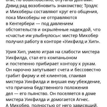
Дэвид рад возобновить знакомство; Трэдлс
и Микоберы составляют круг его общения,
пока Микоберы не отправляются
в Кентербери — под давлением
обстоятельств и окрылённые надеждой, что
«счастье им улыбнулось»: мистер Микобер
получил работу в конторе «Уикфилд и Хип».
Урия Хип, умело играя на слабости мистера
Уикфилда, стал его компаньоном
и постепенно прибирает контору к рукам.
Он нарочно запутывает счета и бессовестно
грабит фирму и её клиентов, спаивая
мистера Уикфилда и внушая ему убеждение,
что причина бедственного положения
дел — его пьянство. Он поселяется в доме
мистера Уикфилда и домогается Агнес.
А Микобер, полностью от него зависящий,