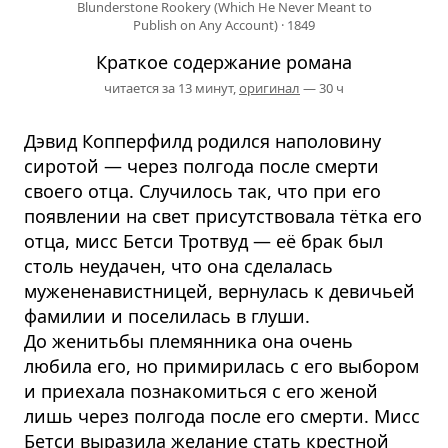
Blunderstone Rookery (Which He Never Meant to
Publish on Any Account)
·
1849
Краткое содержание романа
читается за 13 минут,
оригинал
— 30 ч
Дэвид Копперфилд родился наполовину
сиротой — через полгода после смерти
своего отца. Случилось так, что при его
появлении на свет присутствовала тётка его
отца, мисс Бетси Тротвуд — её брак был
столь неудачен, что она сделалась
мужененавистницей, вернулась к девичьей
фамилии и поселилась в глуши.
До женитьбы племянника она очень
любила его, но примирилась с его выбором
и приехала познакомиться с его женой
лишь через полгода после его смерти. Мисс
Бетси выразила желание стать крестной