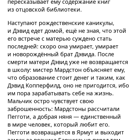
пересказывает ему содержание книг
из отцовской библиотеки.
Наступают рождественские каникулы,
и Дэвид едет домой, ещё не зная, что этой
его встрече с матерью суждено стать
последней: скоро она умирает, умирает
и новорождённый брат Дэвида. После
смерти матери Дэвид уже не возвращается
в школу: мистер Мардстон объясняет ему,
что образование стоит денег и таким, как
Дэвид Копперфилд, оно не пригодится, ибо
им пора зарабатывать себе на жизнь.
Мальчик остро чувствует свою
заброшенность: Мардстоны рассчитали
Пегготи, а добрая няня — единственный
в мире человек, который любит его.
Пегготи возвращается в Ярмут и выходит
замуж за возчика Баркиса; но перед тем,