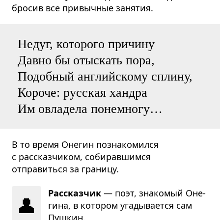
бросив все привычные занятия.
Недуг, которого причину
Давно бы отыскать пора,
Подобный английскому сплину,
Короче: русская хандра
Им овладела понемногу…
В то время Онегин познакомился
с рассказчиком, собиравшимся
отправиться за границу.
Рассказчик
— поэт, зна­ко­мый Оне­
👤
гина, в кото­ром уга­ды­ва­ется сам
Пуш­кин.