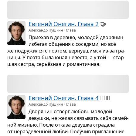
Евге­ний Оне­гин. Глава 2
🤝
Александр Пушкин · глава
При­е­хав в деревню, моло­дой дво­ря­нин
избе­гал обще­ния с сосе­дями, но всё
же подру­жился с поэтом, вер­нув­шимся из-за гра­
ницы. У поэта была юная неве­ста, а у той — стар­
шая сестра, серьёз­ная и роман­тич­ная.
Евге­ний Оне­гин. Глава 4
🙅🏻‍♂️
Александр Пушкин · глава
Дво­ря­нин отверг любовь моло­дой
девушки, не желая свя­зы­вать себя семей­
ной жиз­нью. После отказа девушка стра­дала
от нераз­делён­ной любви. Полу­чив при­гла­ше­ние