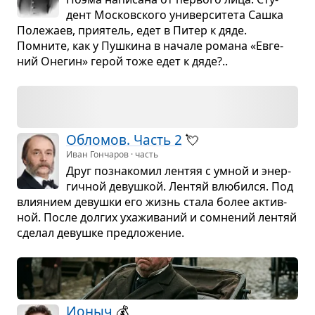
дент Москов­ского уни­вер­си­тета Сашка
Поле­жаев, при­я­тель, едет в Питер к дяде.
Помните, как у Пуш­кина в начале романа «Евге­
ний Оне­гин» герой тоже едет к дяде?..
Обло­мов. Часть 2
💘
Иван Гончаров · часть
Друг позна­ко­мил лен­тяя с умной и энер­
гич­ной девуш­кой. Лен­тяй влю­бился. Под
вли­я­нием девушки его жизнь стала более актив­
ной. После дол­гих уха­жи­ва­ний и сомне­ний лен­тяй
сде­лал девушке пред­ло­же­ние.
Ионыч
💰