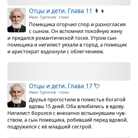
Отцы и дети. Глава 11
👨‍👦
Иван Тургенев · глава
Поме­щика огор­чил спор и раз­но­гла­сия
с сыном. Он вспо­мнил покой­ную жену
и пре­дался роман­ти­че­ской тоске. Утром сын
поме­щика и ниги­лист уехали в город, а поме­щик
и ари­сто­крат вздох­нули с облег­че­нием.
Отцы и дети. Глава 17
💘
Иван Тургенев · глава
Дру­зья про­го­стили в поме­стье бога­той
вдовы 15 дней. Оба влю­би­лись в вдову.
Ниги­лист боролся с вне­запно вспых­нув­шим чув­
ством, а сын поме­щика, робев­ший перед вдо­вой,
подру­жился с её млад­шей сестрой.