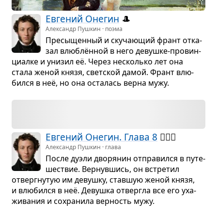
Евге­ний Оне­гин
🎩
Александр Пушкин · поэма
Пре­сы­щен­ный и ску­ча­ю­щий франт отка­
зал влю­блён­ной в него девушке-про­вин­
ци­алке и уни­зил её. Через несколько лет она
стала женой князя, свет­ской дамой. Франт влю­
бился в неё, но она оста­лась верна мужу.
Евге­ний Оне­гин. Глава 8
🙅🏻‍♀️
Александр Пушкин · глава
После дуэли дво­ря­нин отпра­вился в путе­
ше­ствие. Вер­нув­шись, он встре­тил
отверг­ну­тую им девушку, став­шую женой князя,
и влю­бился в неё. Девушка отвергла все его уха­
жи­ва­ния и сохра­нила вер­ность мужу.