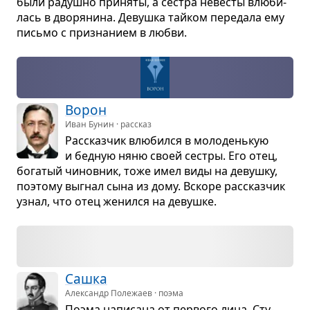
были радушно при­няты, а сестра неве­сты влю­би­
лась в дво­ря­нина. Девушка тайком пере­дала ему
письмо с при­зна­нием в любви.
Ворон
Иван Бунин · рассказ
Рас­сказ­чик влю­бился в моло­день­кую
и бед­ную няню своей сестры. Его отец,
бога­тый чинов­ник, тоже имел виды на девушку,
поэтому выгнал сына из дому. Вскоре рас­сказ­чик
узнал, что отец женился на девушке.
Сашка
Александр Полежаев · поэма
Поэма напи­сана от пер­вого лица. Сту­