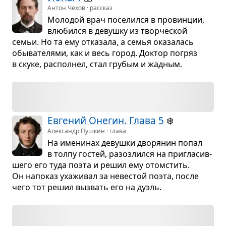
Антон Чехов · рассказ
Моло­дой врач посе­лился в про­вин­ции,
влю­бился в девушку из твор­че­ской
семьи. Но та ему отка­зала, а семья ока­за­лась
обы­ва­те­лями, как и весь город. Док­тор погряз
в скуке, рас­пол­нел, стал гру­бым и жад­ным.
Евге­ний Оне­гин. Глава 5
❄️
Александр Пушкин · глава
На име­ни­нах девушки дво­ря­нин попал
в толпу гостей, разо­злился на при­гла­сив­
шего его туда поэта и решил ему ото­мстить.
Он напо­каз уха­жи­вал за неве­стой поэта, после
чего тот решил вызвать его на дуэль.