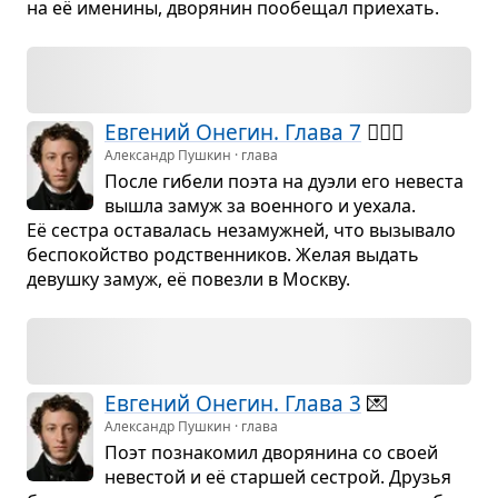
на её име­нины, дво­ря­нин пообе­щал при­е­хать.
Евге­ний Оне­гин. Глава 7
🚶🏻‍♀️
Александр Пушкин · глава
После гибели поэта на дуэли его неве­ста
вышла замуж за воен­ного и уехала.
Её сестра оста­ва­лась неза­муж­ней, что вызы­вало
бес­по­койство род­ствен­ни­ков. Желая выдать
девушку замуж, её повезли в Москву.
Евге­ний Оне­гин. Глава 3
💌
Александр Пушкин · глава
Поэт позна­ко­мил дво­ря­нина со своей
неве­стой и её стар­шей сестрой. Дру­зья