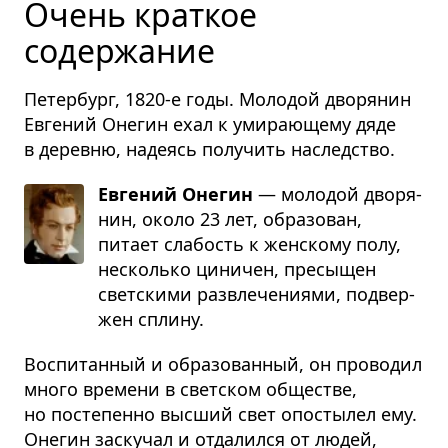
Очень краткое
содержание
Петербург, 1820-е годы. Молодой дворянин
Евгений Онегин ехал к умирающему дяде
в деревню, надеясь получить наследство.
Евгений Онегин
— моло­дой дво­ря­
нин, около 23 лет, обра­зо­ван,
питает сла­бость к жен­скому полу,
несколько цини­чен, пре­сы­щен
свет­скими раз­вле­че­ни­ями, под­вер­
жен сплину.
Воспитанный и образованный, он проводил
много времени в светском обществе,
но постепенно высший свет опостылел ему.
Онегин заскучал и отдалился от людей,