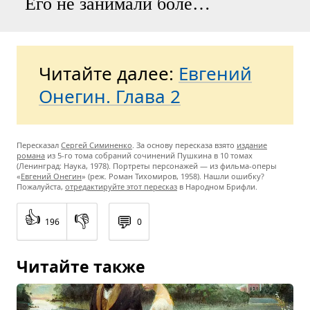
Его не занимали боле…
Читайте далее:
Евгений
Онегин. Глава 2
Пересказал
Сергей Симиненко
. За основу пересказа взято
издание
романа
из 5-го тома собраний сочинений Пушкина в 10 томах
(Ленинград: Наука, 1978). Портреты персонажей — из фильма-оперы
«
Евгений Онегин
» (реж. Роман Тихомиров, 1958). Нашли ошибку?
Пожалуйста,
отредактируйте этот пересказ
в Народном Брифли.
👍
👎
💬
196
0
Читайте также