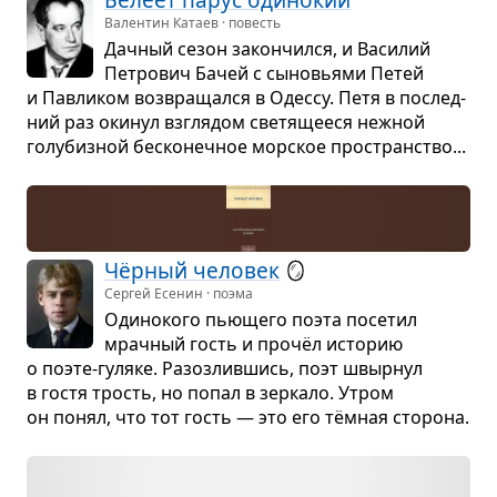
Белеет парус оди­но­кий
Валентин Катаев · повесть
Дач­ный сезон закон­чился, и Васи­лий
Пет­ро­вич Бачей с сыно­вьями Петей
и Пав­ли­ком воз­вра­щался в Одессу. Петя в послед­
ний раз оки­нул взгля­дом све­тя­ще­еся неж­ной
голу­биз­ной бес­ко­неч­ное мор­ское про­стран­ство...
Чёр­ный чело­век
🪞
Сергей Есенин · поэма
Оди­но­кого пью­щего поэта посе­тил
мрач­ный гость и прочёл исто­рию
о поэте-гуляке. Разо­злив­шись, поэт швыр­нул
в гостя трость, но попал в зер­кало. Утром
он понял, что тот гость — это его тём­ная сто­рона.