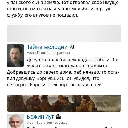
у пан­ского сына землю. Тот отво­е­вал своё иму­ще­
ство и, не смотря на дедовы мольбы и вер­ную
службу, его вну­ков не поща­дил.
Тайна мело­дии
🎻
Аалы Токомбаев · рассказ
Девушка полю­била моло­дого раба и сбе­
жала с ним от неже­лан­ного жениха.
Добрав­шись до сво­его дома, раб нена­долго оста­
вил девушку. Вер­нув­шись, он уви­дел, что
её загрыз барс, и с тех пор тоско­вал о ней.
Бежин луг
👻
Иван Тургенев · рассказ