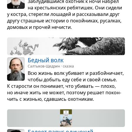
Заблу­див­шийся охот­ник к ночи набрёл
на кре­стьян­ских ребя­ти­шек. Они сидели
у костра, сте­регли лоша­дей и рас­ска­зы­вали друг
другу страш­ные исто­рии о покой­ни­ках, русал­ках,
домо­вых и про­чей нечи­сти.
Бед­ный волк
Салтыков-Щедрин · сказка
Всю жизнь волк уби­вает и раз­бойни­чает,
чтобы добыть еду себе и своей семье.
К ста­ро­сти он пони­мает, что уби­вать — плохо,
но иначе жить не может, поэтому решает покон­
чить с жиз­нью, сдав­шись охот­ни­кам.