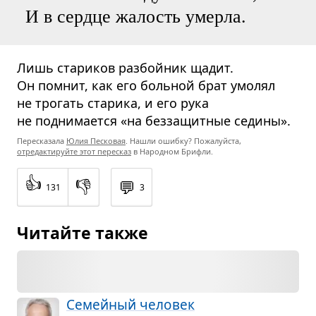
И в сердце жалость умерла.
Лишь стариков разбойник щадит.
Он помнит, как его больной брат умолял
не трогать старика, и его рука
не поднимается «на беззащитные седины».
Пересказала
Юлия Песковая
. Нашли ошибку? Пожалуйста,
отредактируйте этот пересказ
в Народном Брифли.
👍
👎
💬
131
3
Читайте также
Семей­ный чело­век