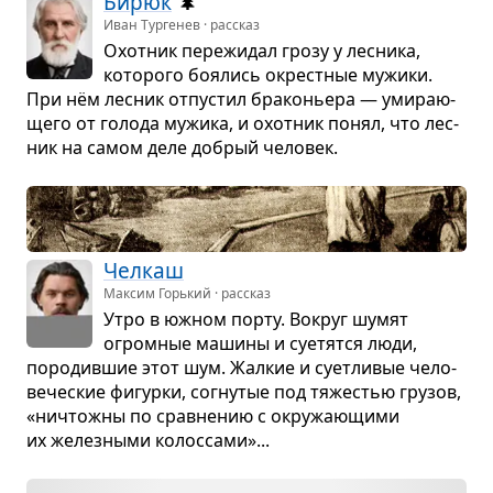
Бирюк
🌲
Иван Тургенев · рассказ
Охот­ник пере­жи­дал грозу у лес­ника,
кото­рого боя­лись окрест­ные мужики.
При нём лес­ник отпу­стил бра­ко­ньера — уми­ра­ю­
щего от голода мужика, и охот­ник понял, что лес­
ник на самом деле добрый чело­век.
Чел­каш
Максим Горький · рассказ
Утро в южном порту. Вокруг шумят
огром­ные машины и суе­тятся люди,
поро­див­шие этот шум. Жал­кие и сует­ли­вые чело­
ве­че­ские фигурки, согну­тые под тяже­стью гру­зов,
«ничтожны по срав­не­нию с окру­жа­ю­щими
их желез­ными колос­сами»...