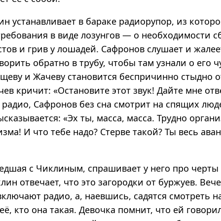
н устанавливает в бараке радиорупор, из которо
ребования в виде лозунгов — о необходимости с
тов и грив у лошадей. Сафронов слушает и жалее
ворить обратно в трубу, чтобы там узнали о его ч
ощеву и Жачеву становится беспричинно стыдно о
чев кричит: «Остановите этот звук! Дайте мне отв
радио, Сафронов без сна смотрит на спящих люд
ысказывается: «Эх ты, масса, масса. Трудно орган
зма! И что тебе надо? Стерве такой? Ты весь аван
едшая с Чиклиным, спрашивает у него про черты
клин отвечает, что это загородки от буржуев. Веч
ключают радио, а, наевшись, садятся смотреть н
ё, кто она такая. Девочка помнит, что ей говори