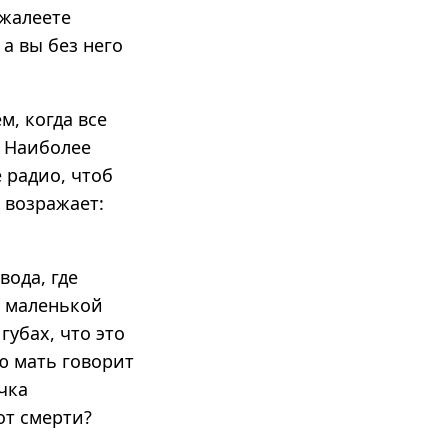
 жалеете
а вы без него
, когда все
. Наиболее
 радио, чтоб
 возражает:
ода, где
с маленькой
губах, что это
ю мать говорит
чка
от смерти?