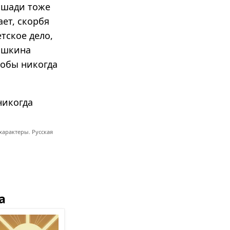
Лошади тоже
ает, скорбя
тское дело,
Пашкина
тобы никогда
никогда
характеры. Русская
а