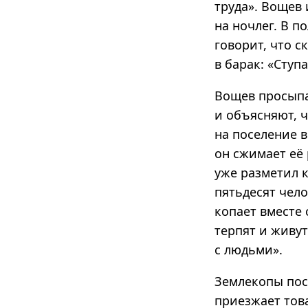
труда». Вощев 
на ночлег. В п
говорит, что с
в барак: «Ступ
Вощев просыпа
и объясняют, ч
на поселение в
он сжимает её
уже разметил 
пятьдесят чел
копает вместе 
терпят и живут
с людьми».
Землекопы пос
приезжает тов