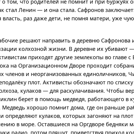
 о том, что родителей не помнит и при буржуях о
ак стал Ленин — и она стала. Сафронов заключает
 власть, раз даже дети, не помня матери, уже чу
абочие решают направить в деревню Сафронова 
изации колхозной жизни. В деревне их убивают 
ктивистам приходят другие землекопы во главе 
ока на Организационном Дворе проходит собран
х членов и неорганизованных единоличников, Ч
еподалёку плот. Активисты обозначают по списку
олхоза, кулаков — для раскулачивания. Чтобы ве
 Чиклин берет в помощь медведя, работающего в 
 Медведь хорошо помнит дома, где он раньше ра
 и определяют кулаков, которых загоняют на плот
чению в море. Оставшиеся на Оргдворе бедняки
вуки радио, потом пляшут, приветствуя приход к