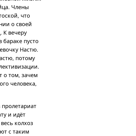
йца. Члены
тоской, что
ении о своей
. К вечеру
в бараке пусто
евочку Настю.
астю, потому
ллективизации.
т о том, зачем
ого человека,
в пролетариат
ту и идёт
 весь колхоз
ют с таким