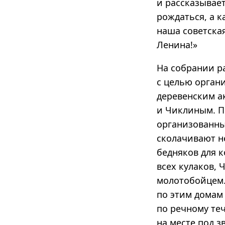
и рассказывает
рождаться, а к
наша советская
Ленина!»
На собрании р
с целью орган
деревенским а
и Чиклиным. П
организованны
сколачивают н
бедняков для к
всех кулаков,
молотобойцем.
по этим домам
по речному те
на месте под з