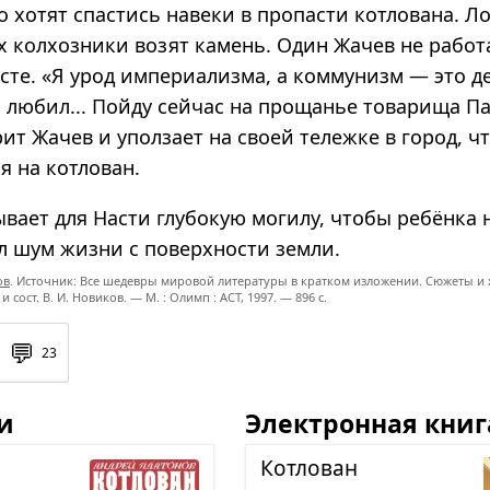
о хотят спастись навеки в пропасти котлована. 
их колхозники возят камень. Один Жачев не работ
те. «Я урод империализма, а коммунизм — это де
тю любил... Пойду сейчас на прощанье товарища 
ит Жачев и уползает на своей тележке в город, ч
я на котлован.
вает для Насти глубокую могилу, чтобы ребёнка 
л шум жизни с поверхности земли.
ов
. Источник: Все шедевры мировой литературы в кратком изложении. Сюжеты и 
 и сост. В. И. Новиков. — М. : Олимп : ACT, 1997. — 896 с.
💬
23
и
Электронная книг
Кот­ло­ван