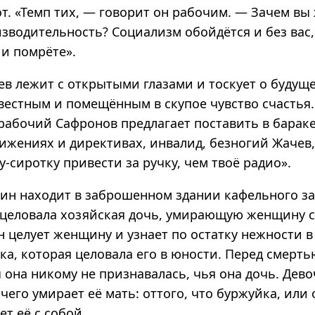
т. «Темп тих, — говорит он рабочим. — Зачем вы
водительность? Социализм обойдётся и без вас, 
 и помрёте».
в лежит с открытыми глазами и тоскует о будущем
вестным и помещённым в скупое чувство счастья
рабочий Сафронов предлагает поставить в бараке
ижениях и директивах, инвалид, безногий Жачев,
-сиротку привести за ручку, чем твоё радио».
ин находит в заброшенном здании кафельного зав
поцеловала хозяйская дочь, умирающую женщину 
 целует женщину и узнает по остатку нежности в 
ка, которая целовала его в юности. Перед смерть
 она никому не признавалась, чья она дочь. Дево
чего умирает её мать: оттого, что буржуйка, или 
т её с собой.