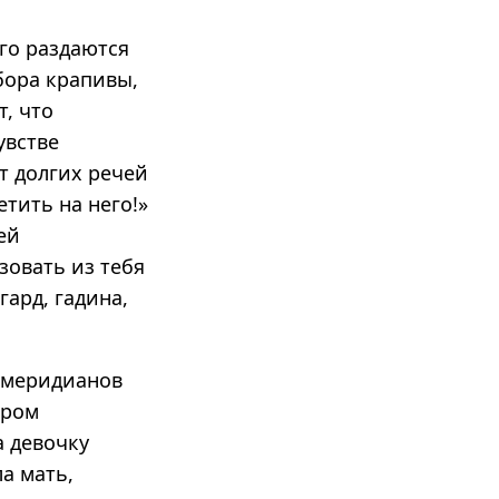
го раздаются
бора крапивы,
т, что
увстве
т долгих речей
етить на него!»
ей
изовать из тебя
гард, гадина,
 меридианов
ером
а девочку
ла мать,