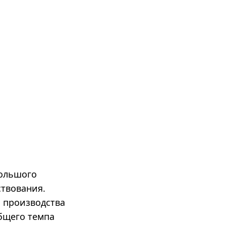
большого
ствования.
с производства
общего темпа