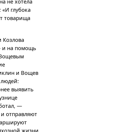
на не хотела
: «И глубока
ют товарища
и Козлова
— и на помощь
с Вощевым
ие
иклин и Вощев
 людей:
рнее выявить
кузнице
ботал, —
 и отправляют
 маршируют
олхозной жизни.