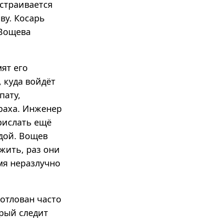
устраивается
ву. Косарь
 Вощева
ят его
 куда войдёт
пату,
праха. Инженер
рислать ещё
адой. Вощев
 жить, раз они
мя неразлучно
отлован часто
рый следит