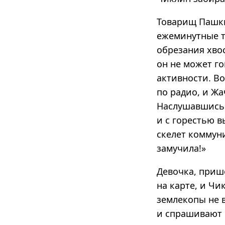
Товарищ Пашки
ежеминутные т
обрезания хвос
он не может го
активности. В
по радио, и Жа
Наслушавшись 
и с горестью в
скелет коммуни
замучила!»
Девочка, приш
на карте, и Чи
землекопы не в
и спрашивают е