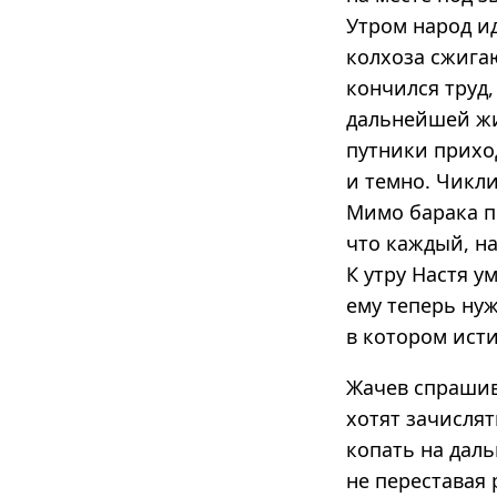
Утром народ ид
колхоза сжигаю
кончился труд,
дальнейшей жи
путники приход
и темно. Чикл
Мимо барака п
что каждый, н
К утру Настя у
ему теперь нуж
в котором ист
Жачев спрашив
хотят зачислят
копать на даль
не переставая 