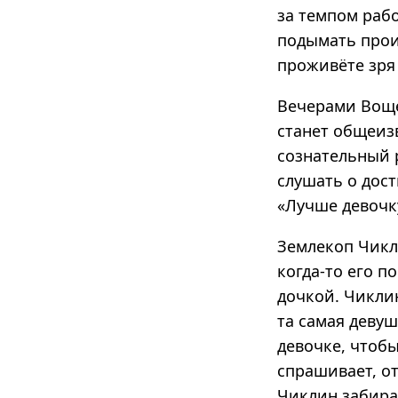
за темпом рабо
подымать произ
проживёте зря
Вечерами Воще
станет общеиз
сознательный 
слушать о дост
«Лучше девочку
Землекоп Чикл
когда-то его 
дочкой. Чиклин
та самая девуш
девочке, чтобы
спрашивает, от
Чиклин забирае