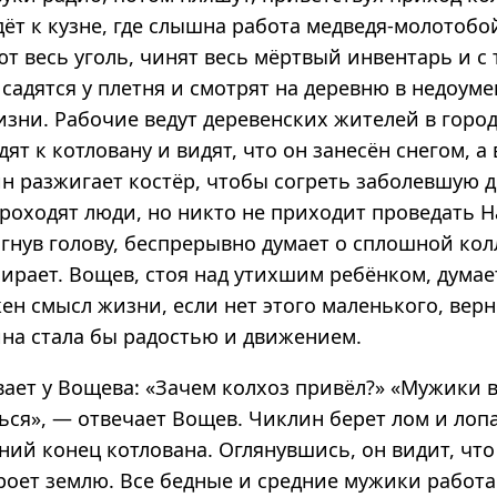
ёт к кузне, где слышна работа медведя-молотобо
т весь уголь, чинят весь мёртвый инвентарь и с 
 садятся у плетня и смотрят на деревню в недоум
зни. Рабочие ведут деревенских жителей в город
ят к котловану и видят, что он занесён снегом, а 
ин разжигает костёр, чтобы согреть заболевшую д
роходят люди, но никто не приходит проведать Н
агнув голову, беспрерывно думает о сплошной ко
мирает. Вощев, стоя над утихшим ребёнком, думае
ен смысл жизни, если нет этого маленького, верн
ина стала бы радостью и движением.
ает у Вощева: «Зачем колхоз привёл?» «Мужики 
ься», — отвечает Вощев. Чиклин берет лом и лопа
ний конец котлована. Оглянувшись, он видит, что
роет землю. Все бедные и средние мужики работа