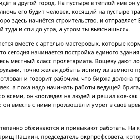
идёт в другой город. На пустыре в тёплой яме он 
олночь его будит человек, косящий на пустыре тра
коро здесь начнётся строительство, и отправляет
ай туда и спи до утра, а утром ты выяснишься».
ется вместе с артелью мастеровых, которые корм
то сегодня начинается постройка единого здания,
есь местный класс пролетариата. Вощеву дают ло
 руками, точно желая добыть истину из земного 
котлован и говорит рабочим, что биржа должна п
овек, а пока надо начинать работы ведущей бриг
со всеми, он «поглядел на людей и решил кое-как
: он вместе с ними произошёл и умрёт в своё вре
тепенно обживаются и привыкают работать. На к
арищ Пашкин, председатель окрпрофсовета, кото