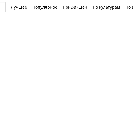
Лучшее
Популярное
Нонфикшен
По культурам
По 