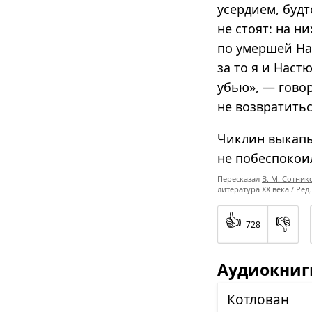
усердием, будт
не стоят: на н
по умершей Нас
за то я и Нас
убью», — говор
не возвратитьс
Чиклин выкапы
не побеспокои
Пересказал
В. М. Сотник
литература XX века / Ред.
👍
👎
728
Аудиокниг
Кот­ло­ван