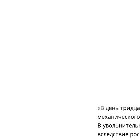
«В день тридц
механического 
В увольнительн
вследствие ро