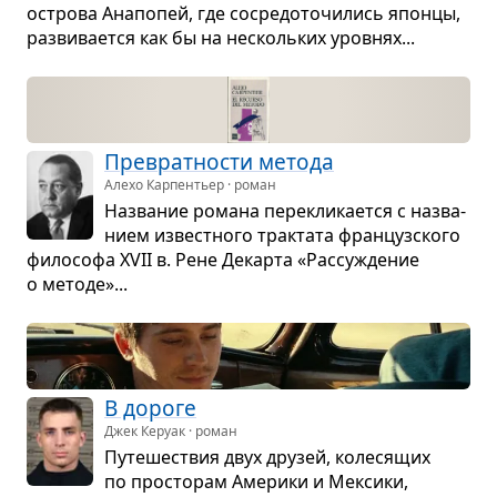
острова Ана­по­пей, где сосре­до­то­чи­лись японцы,
раз­ви­ва­ется как бы на несколь­ких уров­нях...
Пре­врат­но­сти метода
Алехо Карпентьер · роман
Назва­ние романа пере­кли­ка­ется с назва­
нием извест­ного трак­тата фран­цуз­ского
фило­софа XVII в. Рене Декарта «Рас­су­жде­ние
о методе»...
В дороге
Джек Керуак · роман
Путе­ше­ствия двух дру­зей, коле­ся­щих
по про­сто­рам Аме­рики и Мек­сики,