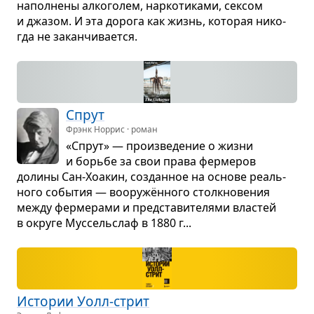
напол­нены алко­го­лем, нар­ко­ти­ками, сек­сом
и джа­зом. И эта дорога как жизнь, кото­рая нико­
гда не закан­чи­ва­ется.
Спрут
Фрэнк Норрис · роман
«Спрут» — про­из­ве­де­ние о жизни
и борьбе за свои права фер­ме­ров
долины Сан-Хоакин, создан­ное на основе реаль­
ного собы­тия — вооружён­ного столк­но­ве­ния
между фер­ме­рами и пред­ста­ви­те­лями вла­стей
в округе Мус­сель­слаф в 1880 г...
Исто­рии Уолл-стрит