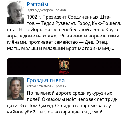
Рэг­тайм
Эдгар Доктороу · роман
1902 г. Пре­зи­дент Соединён­ных Шта­
тов — Тедди Рузвельт. Город Кью-Рошелл,
штат Нью-Йорк. На феше­не­бель­ной авеню Кру­го­
зора, в доме на холме, обса­жен­ном нор­веж­скими
клёнами, про­жи­вает семейство — Дед, Отец,
Мать, Малыш и Млад­ший Брат Матери (МБМ)...
Гроз­дья гнева
Джон Стейнбек · роман
По пыль­ной дороге среди куку­руз­ных
полей Окла­хомы идёт чело­век лет трид­
цати. Это Том Джоуд. Отси­дев в тюрьме за слу­
чайное убийство, он воз­вра­ща­ется домой,
на ферму...