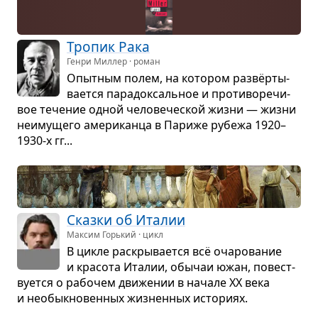
Тро­пик Рака
Генри Миллер · роман
Опыт­ным полем, на кото­ром раз­вёр­ты­
ва­ется пара­док­саль­ное и про­ти­во­ре­чи­
вое тече­ние одной чело­ве­че­ской жизни — жизни
неиму­щего аме­ри­канца в Париже рубежа 1920–
1930-х гг...
Сказки об Ита­лии
Максим Горький · цикл
В цикле рас­кры­ва­ется всё оча­ро­ва­ние
и кра­сота Ита­лии, обы­чаи южан, повест­
ву­ется о рабо­чем дви­же­нии в начале ХХ века
и необык­но­вен­ных жиз­нен­ных исто­риях.