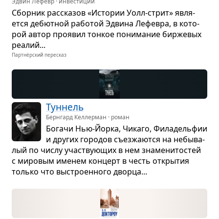
Эдвин Лефевр · инвестиции
Сбор­ник рас­ска­зов «Исто­рии Уолл-стрит» явля­
ется дебют­ной рабо­той Эдвина Лефе­вра, в кото­
рой автор про­явил тон­кое пони­ма­ние бир­же­вых
реа­лий...
Партнёрский пересказ
Тун­нель
Бернгард Келлерман · роман
Богачи Нью-Йорка, Чикаго, Фила­дель­фии
и дру­гих горо­дов съез­жа­ются на небы­ва­
лый по числу участ­ву­ю­щих в нем зна­ме­ни­то­стей
с миро­вым име­нем кон­церт в честь откры­тия
только что выстро­ен­ного дворца...