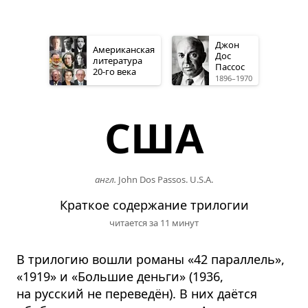
Джон
Американская
Дос
литература
Пассос
20-го
века
1896–1970
США
англ.
John Dos Passos. U.S.A.
Краткое содержание трилогии
читается за 11 минут
В трилогию вошли романы «42 параллель»,
«1919» и «Большие деньги» (1936,
на русский не переведён). В них даётся