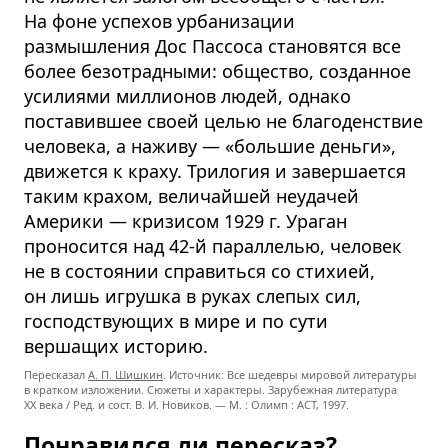
На фоне успехов урбанизации
размышления Дос Пассоса становятся все
более безотрадными: общество, созданное
усилиями миллионов людей, однако
поставившее своей целью не благоденствие
человека, а наживу — «большие деньги»,
движется к краху. Трилогия и завершается
таким крахом, величайшей неудачей
Америки — кризисом 1929 г. Ураган
проносится над 42-й параллелью, человек
не в состоянии справиться со стихией,
он лишь игрушка в руках слепых сил,
господствующих в мире и по сути
вершащих историю.
Пересказал
А. П. Шишкин
. Источник: Все шедевры мировой литературы
в кратком изложении. Сюжеты и характеры. Зарубежная литература
XX века / Ред. и сост. В. И. Новиков. — М. : Олимп : ACT, 1997.
Понравился ли пересказ?