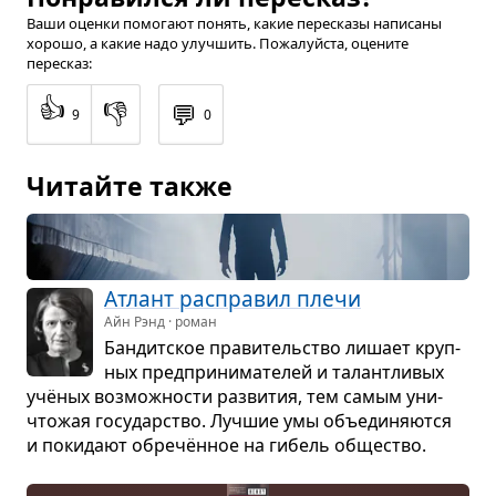
Ваши оценки помогают понять, какие пересказы написаны
хорошо, а какие надо улучшить. Пожалуйста, оцените
пересказ:
👍
👎
💬
9
0
Читайте также
Атлант рас­пра­вил плечи
Айн Рэнд · роман
Бан­дит­ское пра­ви­тель­ство лишает круп­
ных пред­при­ни­ма­те­лей и талантли­вых
учё­ных воз­мож­но­сти раз­ви­тия, тем самым уни­
что­жая госу­дар­ство. Луч­шие умы объеди­ня­ются
и поки­дают обречён­ное на гибель обще­ство.