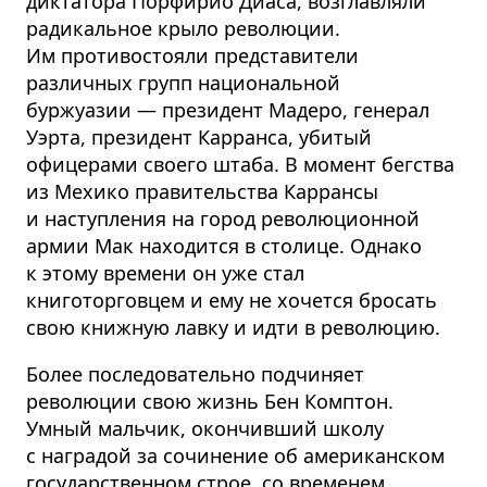
диктатора Порфирио Диаса, возглавляли
радикальное крыло революции.
Им противостояли представители
различных групп национальной
буржуазии — президент Мадеро, генерал
Уэрта, президент Карранса, убитый
офицерами своего штаба. В момент бегства
из Мехико правительства Каррансы
и наступления на город революционной
армии Мак находится в столице. Однако
к этому времени он уже стал
книготорговцем и ему не хочется бросать
свою книжную лавку и идти в революцию.
Более последовательно подчиняет
революции свою жизнь Бен Комптон.
Умный мальчик, окончивший школу
с наградой за сочинение об американском
государственном строе, со временем