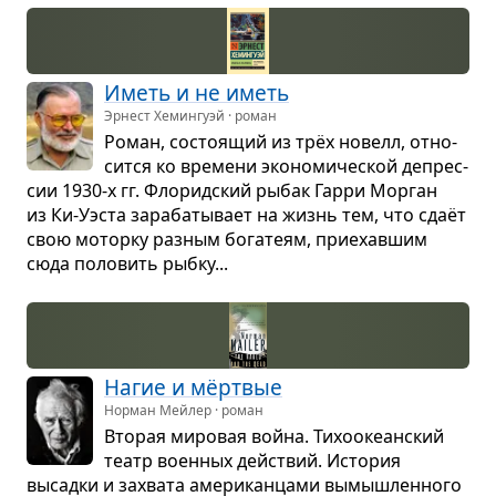
Иметь и не иметь
Эрнест Хемингуэй · роман
Роман, состо­я­щий из трёх новелл, отно­
сится ко вре­мени эко­но­ми­че­ской депрес­
сии 1930-х гг. Фло­рид­ский рыбак Гарри Мор­ган
из Ки-Уэста зара­ба­ты­вает на жизнь тем, что сдаёт
свою моторку раз­ным бога­теям, при­е­хав­шим
сюда поло­вить рыбку...
Нагие и мёрт­вые
Норман Мейлер · роман
Вто­рая миро­вая война. Тихо­оке­ан­ский
театр воен­ных действий. Исто­рия
высадки и захвата аме­ри­кан­цами вымыш­лен­ного