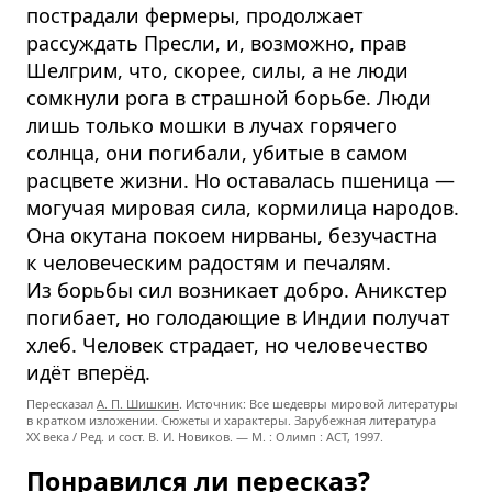
пострадали фермеры, продолжает
рассуждать Пресли, и, возможно, прав
Шелгрим, что, скорее, силы, а не люди
сомкнули рога в страшной борьбе. Люди
лишь только мошки в лучах горячего
солнца, они погибали, убитые в самом
расцвете жизни. Но оставалась пшеница —
могучая мировая сила, кормилица народов.
Она окутана покоем нирваны, безучастна
к человеческим радостям и печалям.
Из борьбы сил возникает добро. Аникстер
погибает, но голодающие в Индии получат
хлеб. Человек страдает, но человечество
идёт вперёд.
Пересказал
А. П. Шишкин
. Источник: Все шедевры мировой литературы
в кратком изложении. Сюжеты и характеры. Зарубежная литература
XX века / Ред. и сост. В. И. Новиков. — М. : Олимп : ACT, 1997.
Понравился ли пересказ?