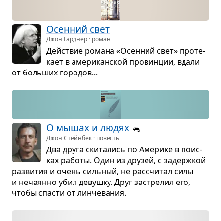
Осен­ний свет
Джон Гарднер · роман
Действие романа «Осен­ний свет» про­те­
кает в аме­ри­кан­ской про­вин­ции, вдали
от боль­ших горо­дов...
О мышах и людях
🐁
Джон Стейнбек · повесть
Два друга ски­та­лись по Аме­рике в поис­
ках работы. Один из дру­зей, с задерж­кой
раз­ви­тия и очень силь­ный, не рас­счи­тал силы
и неча­янно убил девушку. Друг застре­лил его,
чтобы спа­сти от лин­че­ва­ния.