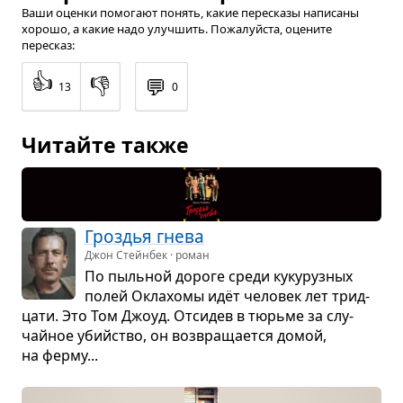
Ваши оценки помогают понять, какие пересказы написаны
хорошо, а какие надо улучшить. Пожалуйста, оцените
пересказ:
👍
👎
💬
13
0
Читайте также
Гроз­дья гнева
Джон Стейнбек · роман
По пыль­ной дороге среди куку­руз­ных
полей Окла­хомы идёт чело­век лет трид­
цати. Это Том Джоуд. Отси­дев в тюрьме за слу­
чайное убийство, он воз­вра­ща­ется домой,
на ферму...