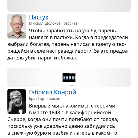
Пастух
Михаил Шолохов · рассказ
Чтобы зара­бо­тать на учёбу, парень
нанялся в пастухи. Когда в пред­се­да­тели
выбрали бога­тея, парень напи­сал в газету о тво­
ря­щейся в селе неспра­вед­ли­во­сти. За это пред­се­
да­тель убил парня и сбе­жал.
Габриел Конрой
Брет Гарт · роман
Впер­вые мы зна­ко­мимся с геро­ями
в марте 1848 г. в кали­фор­нийской
Сьерре, когда они почти поги­бают от голода,
поскольку уже довольно давно заблу­ди­лись
в снеж­ную бурю и раз­били лагерь в каком-то