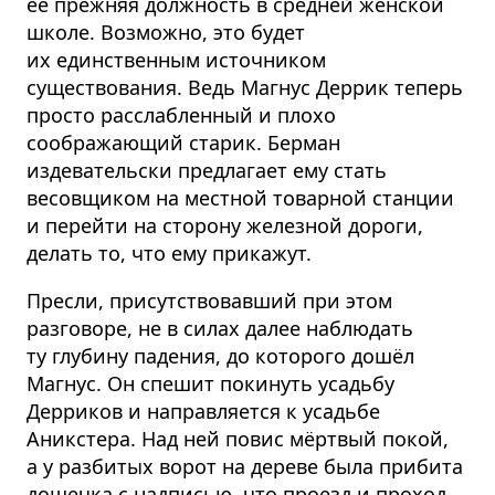
её прежняя должность в средней женской
школе. Возможно, это будет
их единственным источником
существования. Ведь Магнус Деррик теперь
просто расслабленный и плохо
соображающий старик. Берман
издевательски предлагает ему стать
весовщиком на местной товарной станции
и перейти на сторону железной дороги,
делать то, что ему прикажут.
Пресли, присутствовавший при этом
разговоре, не в силах далее наблюдать
ту глубину падения, до которого дошёл
Магнус. Он спешит покинуть усадьбу
Дерриков и направляется к усадьбе
Аникстера. Над ней повис мёртвый покой,
а у разбитых ворот на дереве была прибита
дощечка с надписью, что проезд и проход