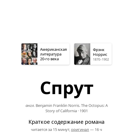
Американская
Фрэнк
литература
Норрис
20-го
века
1870–1902
Спрут
англ.
Benjamin Franklin Norris. The Octopus: A
Story of California
·
1901
Краткое содержание романа
читается за 15 минут,
оригинал
— 16 ч