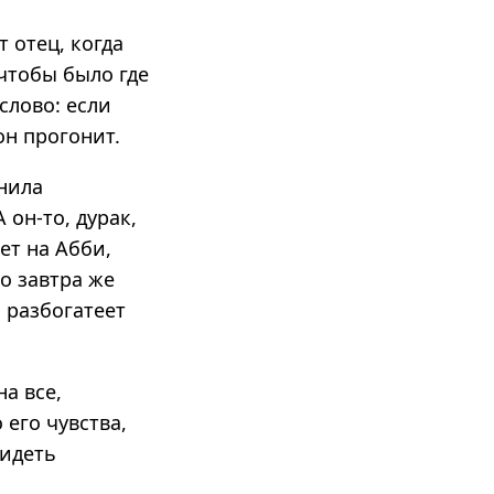
 отец, когда
чтобы было где
слово: если
он прогонит.
знила
 он-то, дурак,
ет на Абби,
о завтра же
о разбогатеет
а все,
 его чувства,
видеть