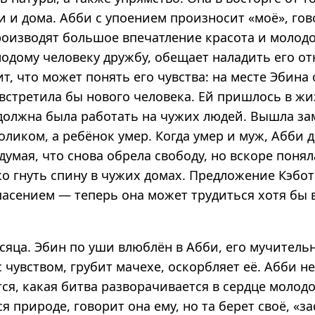
 и дома. Абби с упоением произносит «моё», гов
роизводят большое впечатление красота и молодо
лодому человеку дружбу, обещает наладить его о
ит, что может понять его чувства: на месте Эбина
встретила бы нового человека. Ей пришлось в жи
 должна была работать на чужих людей. Вышла за
оликом, а ребёнок умер. Когда умер и муж, Абби 
думая, что снова обрела свободу, но вскоре понял
ко гнуть спину в чужих домах. Предложение Кэбот
пасением — теперь она может трудиться хотя бы 
яца. Эбин по уши влюблён в Абби, его мучительн
с чувством, грубит мачехе, оскорбляет её. Абби н
ся, какая битва разворачивается в сердце молодо
 природе, говорит она ему, но та берет своё, «за