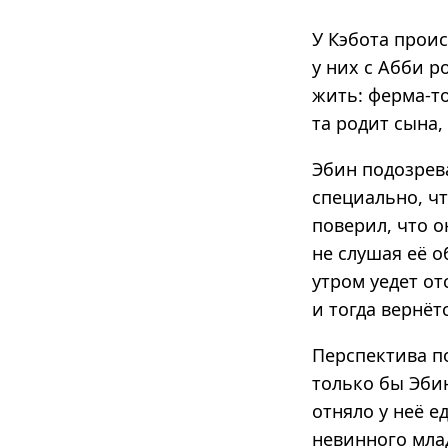
У Кэбота проис
у них с Абби 
жить: ферма-то
та родит сына,
Эбин подозрева
специально, чт
поверил, что о
не слушая её о
утром уедет от
и тогда вернётс
Перспектива по
только бы Эбин
отняло у неё е
невинного млад