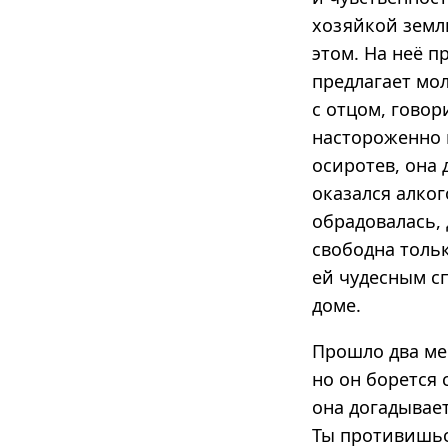
хозяйкой земли
этом. На неё п
предлагает мо
с отцом, говор
настороженно 
осиротев, она
оказался алког
обрадовалась, 
свободна толь
ей чудесным с
доме.
Прошло два мес
но он борется 
она догадывает
Ты противишься