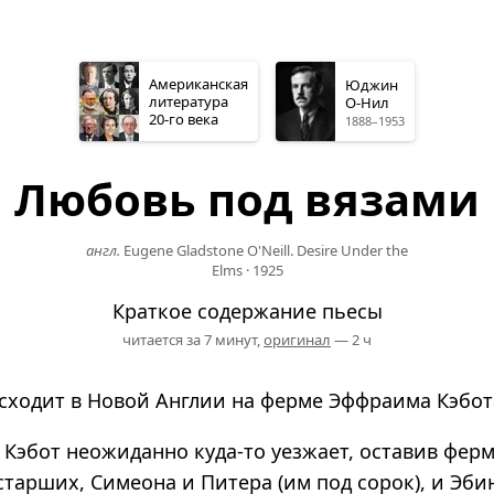
Американская
Юджин
литература
О-Нил
20-го
века
1888–1953
Любовь под вязами
англ.
Eugene Gladstone O'Neill. Desire Under the
Elms
·
1925
Краткое содержание пьесы
читается за 7 минут,
оригинал
— 2 ч
ходит в Новой Англии на ферме Эффраима Кэбота 
 Кэбот неожиданно куда-то уезжает, оставив фер
тарших, Симеона и Питера (им под сорок), и Эби