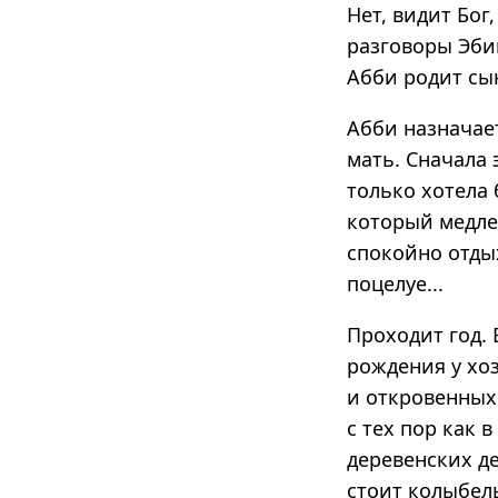
Нет, видит Бог,
разговоры Эбин
Абби родит сын
Абби назначае
мать. Сначала 
только хотела 
который медлен
спокойно отдых
поцелуе...
Проходит год. 
рождения у хоз
и откровенных
с тех пор как 
деревенских де
стоит колыбель