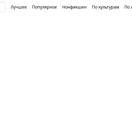
Лучшее
Популярное
Нонфикшен
По культурам
По 