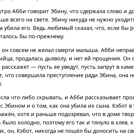
тро Абби говорит Эбину, что сдержала слово и до
ше всего на свете. Эбину никуда не нужно уходит
а убила его. Ведь любимый сказал, что, если бы 
сталось бы по-прежнему.
: он совсем не желал смерти малыша. Абби непра
ийца, продалась дьяволу, и нет ей прощения. Он 
 расскажет — пусть ee уведут, пусть запрут в ка
т, что совершила преступление ради Эбина, она 
.
ысла что-либо скрывать, и Абби рассказывает пр
с Эбином и о том, как она убила их сына. Кэбот в
ражён, хотя и раньше подозревал, что в доме тво
 было холодно, поэтому его так и тянуло в хлев, 
к, он, Кэбот, никогда не пошёл бы доносить на с