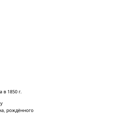
в 1850 г.
му
на, рождённого