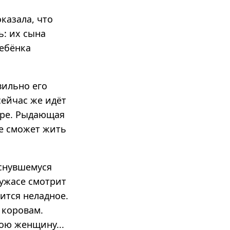
казала, что
ь: их сына
ребёнка
вильно его
сейчас же идёт
мере. Рыдающая
не сможет жить
оснувшемуся
 ужасе смотрит
рится неладное.
к коровам.
вою женщину...