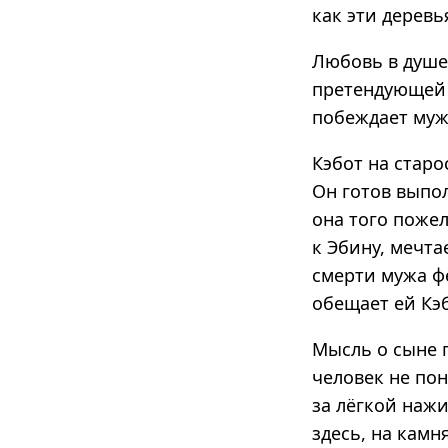
как эти деревь
Любовь в душе
претендующей 
побеждает муж
Кэбот на старо
Он готов выпо
она того пожел
к Эбину, мечта
смерти мужа фе
обещает ей Кэ
Мысль о сыне г
человек не пон
за лёгкой нажи
здесь, на камн