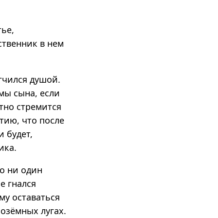
ье,
ственник в нем
гчился душой.
мы сына, если
стно стремится
нтию, что после
и будет,
ика.
то ни один
е гнался
му оставаться
нозёмных лугах.