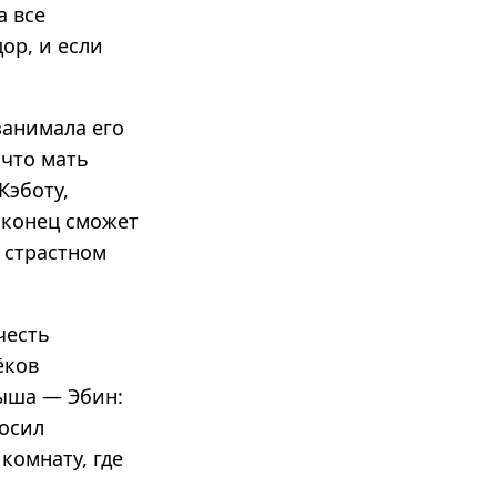
а все
ор, и если
занимала его
 что мать
Кэботу,
наконец сможет
 страстном
честь
ёков
лыша — Эбин:
росил
комнату, где