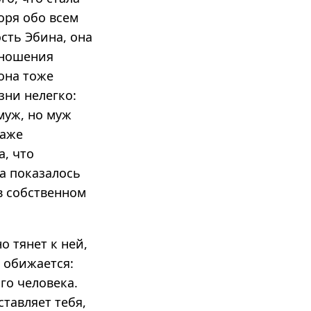
оря обо всем
сть Эбина, она
тношения
 она тоже
зни нелегко:
муж, но муж
даже
а, что
а показалось
в собственном
о тянет к ней,
е обижается:
го человека.
ставляет тебя,