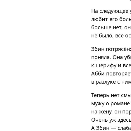
На следующее у
любит его боль
больше нет, он
не было, все о
Эбин потрясён
поняла. Она уб
к шерифу и все
Абби повторяе
в разлуке с ним
Теперь нет см
мужу о романе 
на жену, он по
Очень уж здесь
А Эбин — слаба