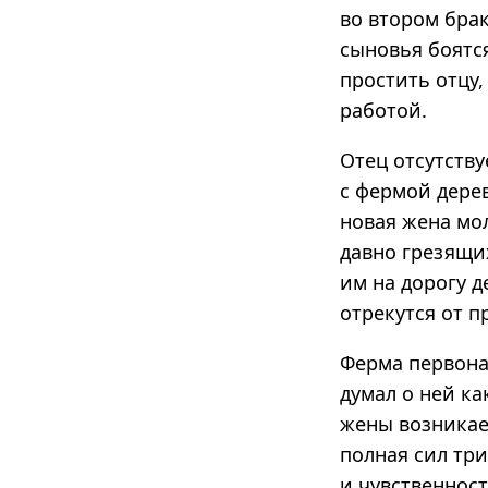
во втором брак
сыновья боятся
простить отцу,
работой.
Отец отсутств
с фермой дерев
новая жена мо
давно грезящи
им на дорогу д
отрекутся от п
Ферма первона
думал о ней ка
жены возникает
полная сил тр
и чувственност