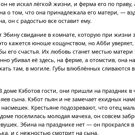
 он не искал лёгкой жизни, и ферма его по праву, 
а о том, что она принадлежала его матери, — взд
а, он с радостью все оставит ему.
т Эбину свидание в комнате, которую при жизни 
это кажется юноше кощунством, но Абби уверяет,
бы его счастья. Их любовь станет местью матери 
но убивал её здесь, на ферме, а отомстив, она 
ать там, в могиле. Губы влюблённых сливаются в
В доме Кэботов гости, они пришли на праздник в 
яев сына. Кэбот пьян и не замечает ехидных нам
 насмешек. Крестьяне подозревают, что отец ма
в доме поселилась молодая мачеха, он совсем заб
вушек. Эбина на празднике нет — он прокрался в 
ка, и с нежностью смотрит на сына.