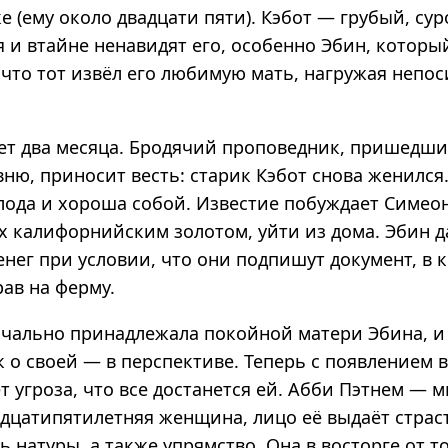
е (ему около двадцати пяти). Кэбот — грубый, су
 и втайне ненавидят его, особенно Эбин, которы
 что тот извёл его любимую мать, нагружая непо
ует два месяца. Бродячий проповедник, пришедш
ню, приносит весть: старик Кэбот снова женился.
лода и хороша собой. Известие побуждает Симеон
х калифорнийским золотом, уйти из дома. Эбин д
енег при условии, что они подпишут документ, в 
рав на ферму.
чально принадлежала покойной матери Эбина, и 
к о своей — в перспективе. Теперь с появлением 
 угроза, что все достанется ей. Абби Пэтнем — 
идцатипятилетняя женщина, лицо её выдаёт страс
ь натуры, а также упрямство. Она в восторге от то