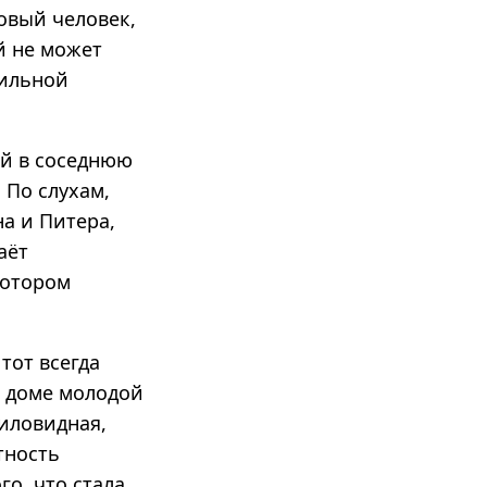
ровый человек,
й не может
сильной
ий в соседнюю
 По слухам,
а и Питера,
аёт
котором
тот всегда
в доме молодой
миловидная,
тность
го, что стала