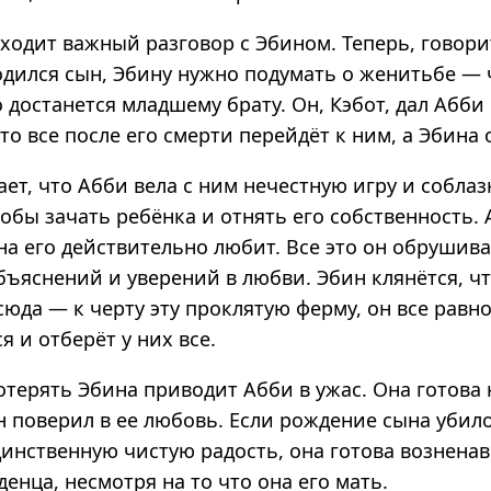
ходит важный разговор с Эбином. Теперь, говорит
родился сын, Эбину нужно подумать о женитьбе — 
 достанется младшему брату. Он, Кэбот, дал Абби 
 то все после его смерти перейдёт к ним, а Эбина 
ет, что Абби вела с ним нечестную игру и собла
обы зачать ребёнка и отнять его собственность. А
на его действительно любит. Все это он обрушива
бъяснений и уверений в любви. Эбин клянётся, чт
сюда — к черту эту проклятую ферму, он все равн
я и отберёт у них все.
терять Эбина приводит Абби в ужас. Она готова н
 поверил в ee любовь. Если рождение сына убило
динственную чистую радость, она готова вознена
енца, несмотря на то что она его мать.