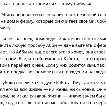
я, как эти вязы, стремиться к кому-нибудь».
 Эбина переплетена с ненавистью к незваной гост
на дом и ферму, которые он считает своими. Соб
чину.
сти лет расцвёл, помолодел и даже несколько смя
лнить любую просьбу Абби — даже выгнать с фер
ает. Но Абби меньше всего этого хочет, она стра
ет о нем. Все, что ей нужно от Кэбота, — это гара
рма перейдёт к ней. Если у них родится сын, так 
бот и предлагает помолиться о рождении наследн
лубоко поселяется в душе Кэбота. Ему кажется, ч
ял его за всю жизнь — ни жены, ни сыновья. Он н
вой, не искал сладкой жизни — иначе зачем бы е
ях, когда он с лёгкостью мог обосноваться на чер