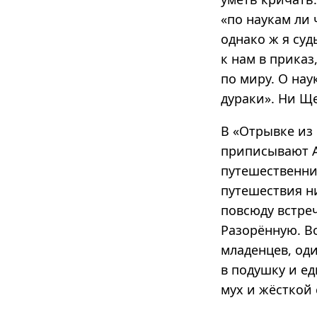
«по наукам ли 
однако ж я су
к нам в приказ
по миру. О нау
дураки». Ни Ще
В «Отрывке из 
приписывают А.
путешественник
путешествия ни
повсюду встреч
Разорённую. Во
младенцев, оди
в подушку и ед
мух и жёсткой 