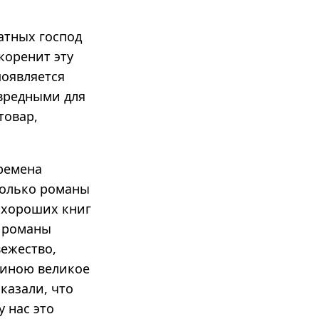
атных господ
коренит эту
появляется
 вредными для
товар,
ремена
только романы
о хороших книг
а романы
вежество,
чиною великое
казали, что
 нас это