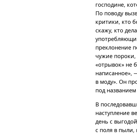
господине, ко
По поводу вызв
критики, кто 
скажу, кто дел
употребляющие,
преклонение п
чужие пороки, 
«отрывок» не б
написанное», —
в моду». Он п
под названием 
В последовавш
наступление ве
день с выгодой
с поля в пыли,