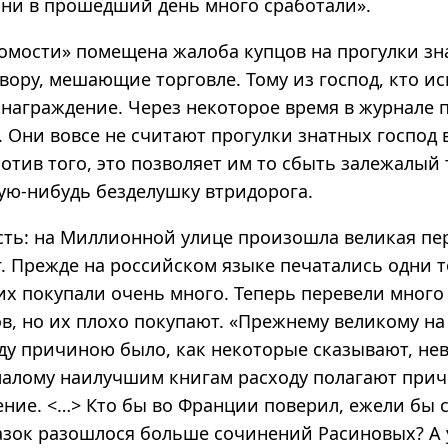
 они в прошедший день много сработали».
домости» помещена жалоба купцов на прогулки зн
вору, мешающие торговле. Тому из господ, кто ис
 награждение. Через некоторое время в журнале 
. Они вовсе не считают прогулки знатных господ
отив того, это позволяет им то сбыть залежалый 
кую-нибудь безделушку втридорога.
сть: на Миллионной улице произошла великая пе
г. Прежде на российском языке печатались одни 
 их покупали очень много. Теперь перевели мног
ов, но их плохо покупают. «Прежнему великому н
оду причиною было, как некоторые сказывают, не
алому наилучшим книгам расходу полагают при
ение.
<…>
Кто бы во Франции поверил, ежели бы с
зок разошлося больше сочинений Расиновых? А у