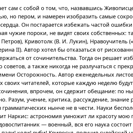
ет сам с собой о том, что, назвавшись Живописц
тью, но пером, и намерен изобразить самые сокр
 сердца. Он постарается избежать частой ошибки
ая чужие пороки, не видят своих собственных: т
. Петров), Кривотолк (В. И. Лукин), Нравоучитель (
ерина II). Автор хотел бы отказаться от рискованн
ержаться от сочинительства. Тогда он решает изб
о советов, а также никогда не разлучаться с прек
мени Осторожность. Автор еженедельных листов
х своих читателей, которые каждую неделю будут
 сочинения, впрочем, он сдержит обещание: по 
но. Разум, учение, критика, рассуждение, знание
 грамматических нынче не в чести. Науки беспол
рит Наркис: астрономия умножит ли красоту мою 
довоспитанник — военный, вся его наука состоит
 пали! коли! руби! Кривосуд, получив судейский ч