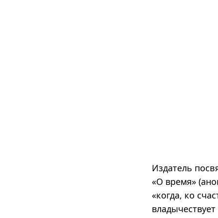
Издатель посв
«О время» (ано
«когда, ко сча
владычествует