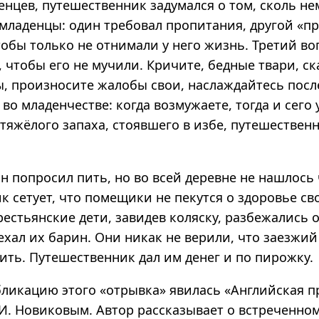
енцев, путешественник задумался о том, сколь не
 младенцы: один требовал пропитания, другой «п
тобы только не отнимали у него жизнь. Третий во
, чтобы его не мучили. Кричите, бедные твари, ска
ы, произносите жалобы свои, наслаждайтесь пос
во младенчестве: когда возмужаете, тогда и сего
тяжёлого запаха, стоявшего в избе, путешествен
он попросил пить, но во всей деревне не нашлось
 сетует, что помещики не пекутся о здоровье св
естьянские дети, завидев коляску, разбежались о
ехал их барин. Они никак не верили, что заезжи
бить. Путешественник дал им денег и по пирожку.
бликацию этого «отрывка» явилась «Английская п
И. Новиковым. Автор рассказывает о встреченном