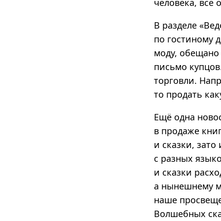
человека, все
В разделе «Ве
по гостиному д
моду, обещано
письмо купцов
торговли. Напр
то продать ка
Ещё одна ново
в продаже кни
и сказки, зато
с разных язык
и сказки расх
а нынешнему м
наше просвещ
Волшебных ска