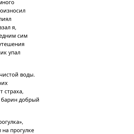
много
роизносил
пиял
зал я,
ледним сим
 утешения
ник упал
 чистой воды.
оих
т страха,
й барин добрый
рогулка»,
 на прогулке