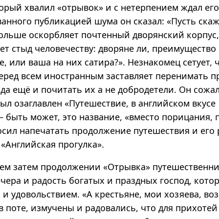
торый хвалил «отрывок» и с нетерпением ждал ег
анного публикацией шума он сказал: «Пусть скаж
больше оскорбляет почтенный дворянский корпус,
ает стыд человечеству: дворяне ли, преимущество 
 или ваша на них сатира?». Незнакомец сетует, 
еред всем иностранным заставляет перенимать п
да ещё и почитать их а не добродетели. Он сожал
ыл озаглавлен «Путешествие, в английском вкусе
 быть может, это название, «вместо порицания, 
росил напечатать продолжение путешествия и его
«Английская прогулка».
ем затем продолжении «Отрывка» путешественни
чера и радость богатых и праздных господ, кото
 и удовольствием. «А крестьяне, мои хозяева, в
 в поте, измучены и радовались, что для прихотей