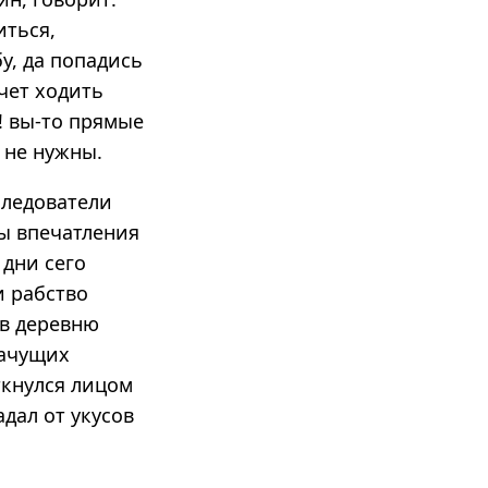
иться,
у, да попадись
очет ходить
е! вы-то прямые
 не нужны.
следователи
ны впечатления
 дни сего
и рабство
 в деревню
лачущих
ткнулся лицом
адал от укусов