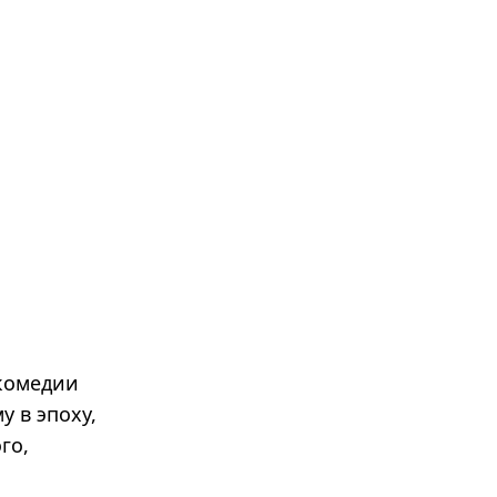
 комедии
у в эпоху,
го,