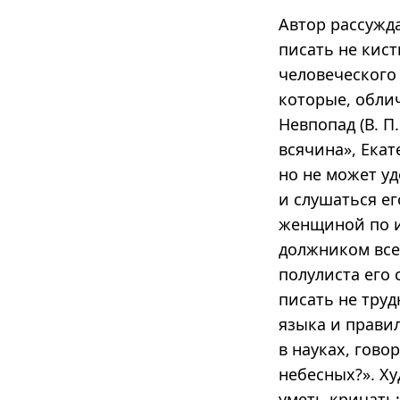
Автор рассужда
писать не кис
человеческого
которые, облич
Невпопад (В. П
всячина», Екат
но не может уд
и слушаться ег
женщиной по и
должником все
полулиста его
писать не труд
языка и правил
в науках, гово
небесных?». Ху
уметь кричать: