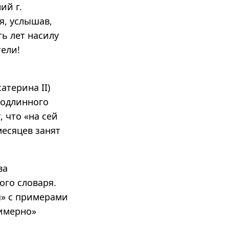
ий г.
я, услышав,
ть лет насилу
тели!
атерина II)
подлинного
 что «на сей
месяцев занят
ва
ого словаря.
я» с примерами
римерно»