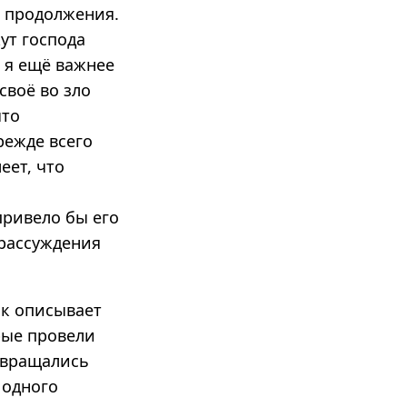
о продолжения.
ут господа
 я ещё важнее
своё во зло
что
режде всего
еет, что
привело бы его
 рассуждения
к описывает
рые провели
озвращались
 одного