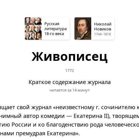
Русская
Николай
литература
Новиков
18-го
века
1744–1818
Живописец
1772
Краткое содержание журнала
читается за 14 минут
ящает свой журнал «неизвестному г. сочинителю
нимный автор комедии — Екатерина II), творящем
стию России и ко благоденствию рода человеческо
 нами премудрая Екатерина».