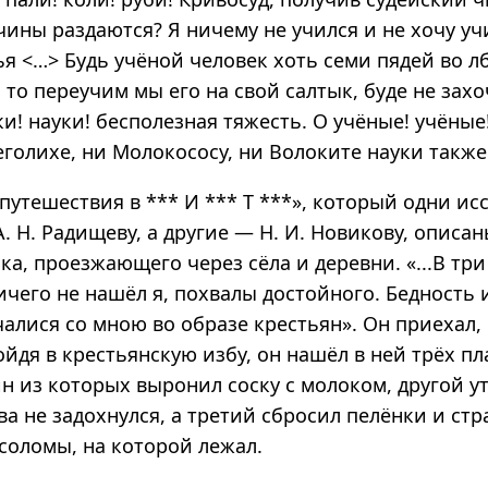
чины раздаются? Я ничему не учился и не хочу уч
дья
<…>
Будь учёной человек хоть семи пядей во лб
, то переучим мы его на свой салтык, буде не зах
ки! науки! бесполезная тяжесть. О учёные! учёны
голихе, ни Молокососу, ни Волоките науки также
путешествия в *** И *** Т ***», который одни ис
 Н. Радищеву, а другие — Н. И. Новикову, описа
а, проезжающего через сёла и деревни. «...В три
чего не нашёл я, похвалы достойного. Бедность 
алися со мною во образе крестьян». Он приехал,
йдя в крестьянскую избу, он нашёл в ней трёх п
н из которых выронил соску с молоком, другой у
ва не задохнулся, а третий сбросил пелёнки и стр
соломы, на которой лежал.