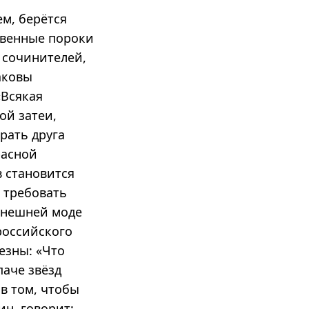
ем, берётся
овенные пороки
 сочинителей,
аковы
«Всякая
ой затеи,
рать друга
расной
 становится
 требовать
нынешней моде
 российского
езны: «Что
паче звёзд
 в том, чтобы
ин, говорит: