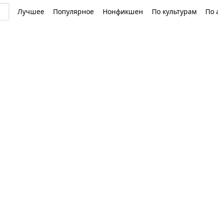
Лучшее
Популярное
Нонфикшен
По культурам
По 