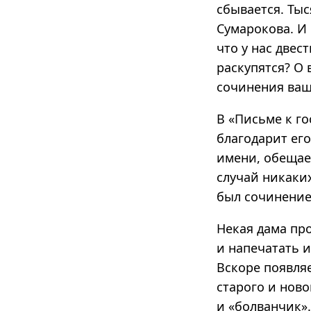
сбывается. Ты
Сумарокова. И
что у нас двес
раскупятся? О 
сочинения ваш
В «Письме к го
благодарит его
имени, обещает
случай никаких
был сочинением
Некая дама пр
и напечатать 
Вскоре появля
старого и ново
и «болванчик».