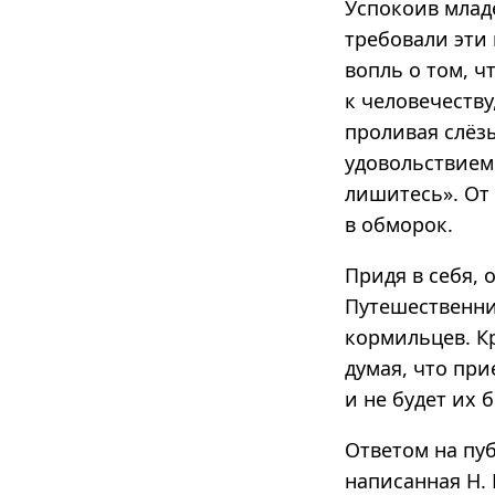
Успокоив млад
требовали эти
вопль о том, ч
к человечеству
проливая слёз
удовольствием 
лишитесь». От 
в обморок.
Придя в себя, 
Путешественник
кормильцев. Кр
думая, что при
и не будет их 
Ответом на пу
написанная Н. 