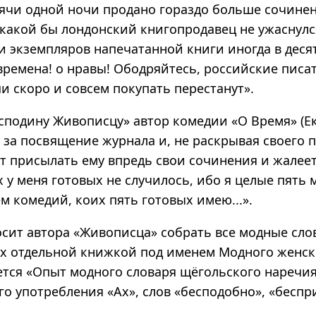
сячи одной ночи продано гораздо больше сочинен
 какой бы лондонский книгопродавец не ужаснулс
ти экземпляров напечатанной книги иногда в деся
времена! о нравы! Ободряйтесь, российские писа
и скоро и совсем покупать перестанут».
сподину Живописцу» автор комедии «О Время» (Ек
 за посвящение журнала и, не раскрывая своего 
 присылать ему впредь свои сочинения и жалеет,
 у меня готовых не случилось, ибо я целые пять 
 комедий, коих пять готовых имею...».
осит автора «Живописца» собрать все модные сло
их отдельной книжкой под именем Модного женск
ется «Опыт модного словаря щёгольского наречи
го употребления «Ах», слов «бесподобно», «бесп