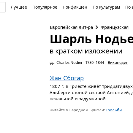
Лучшее
Популярное
Нонфикшен
По культурам
По 
Европейская
лит-ра
Французская
Шарль Нодь
в кратком изложении
фр.
Charles Nodier
·
1780–1844
Википедия
Жан Сбогар
1807 г. В Триесте живёт тридцатидву
Альберти с юной сестрой Антонией, 
печальной и задумчивой...
Читайте в Народном Брифли:
Трильби