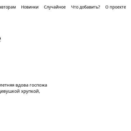
авторам
Новинки
Случайное
Что добавить?
О проекте
е
хлетняя вдова госпожа
девушкой хрупкой,