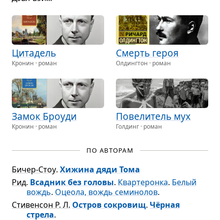
Цита­дель
Смерть героя
Кронин · роман
Олдингтон · роман
Замок Бро­уди
Пове­ли­тель мух
Кронин · роман
Голдинг · роман
ПО АВТОРАМ
Бичер-Стоу
.
Хижина дяди Тома
Рид
.
Всадник без головы
.
Квартеронка
.
Белый
вождь
.
Оцеола, вождь семинолов
.
Стивенсон Р. Л.
Остров сокровищ
.
Чёрная
стрела
.