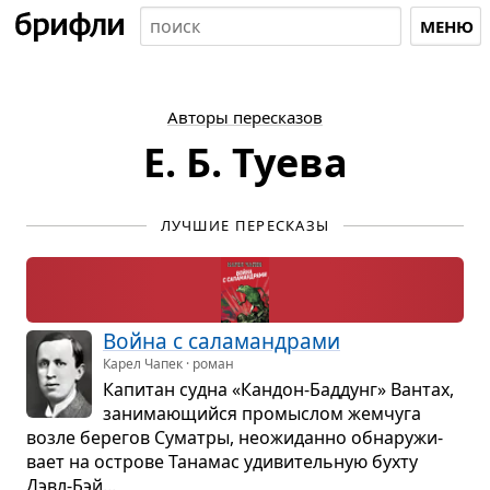
МЕНЮ
Авторы пересказов
Е. Б. Туева
ЛУЧШИЕ ПЕРЕСКАЗЫ
Война с сала­ман­драми
Карел Чапек · роман
Капи­тан судна «Кан­дон-Бад­дунг» Ван­тах,
зани­ма­ю­щийся про­мыс­лом жем­чуга
возле бере­гов Суматры, неожи­данно обна­ру­жи­
вает на острове Тана­мас уди­ви­тель­ную бухту
Дэвл-Бэй...