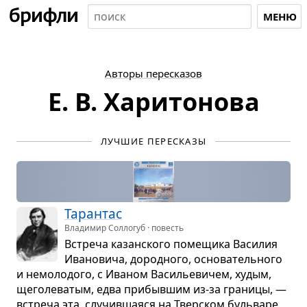
МЕНЮ
Авторы пересказов
Е. В. Харитонова
ЛУЧШИЕ ПЕРЕСКАЗЫ
Таран­тас
Владимир Соллогуб · повесть
Встреча казан­ского поме­щика Васи­лия
Ива­но­вича, дород­ного, осно­ва­тель­ного
и немо­ло­дого, с Ива­ном Васи­лье­ви­чем, худым,
щего­ле­ва­тым, едва при­быв­шим из-за гра­ницы, —
встреча эта, слу­чив­ша­яся на Твер­ском буль­варе,