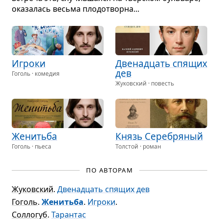
ока­за­лась весьма пло­до­творна...
Игроки
Две­на­дцать спя­щих
дев
Гоголь · комедия
Жуковский · повесть
Женитьба
Князь Сере­бря­ный
Гоголь · пьеса
Толстой · роман
ПО АВТОРАМ
Жуковский
.
Двенадцать спящих дев
Гоголь
.
Женитьба
.
Игроки
.
Соллогуб
.
Тарантас