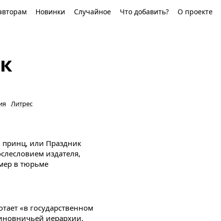
авторам
Новинки
Случайное
Что добавить?
О проекте
к
ия
Литрес
 принц, или Праздник
слесловием издателя,
умер в тюрьме
отает «в государственном
чиновничьей иерархии,