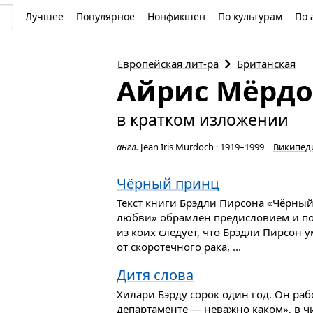
Лучшее
Популярное
Нонфикшен
По культурам
По 
Европейская
лит-ра
Британская
Айрис Мёрдо
в кратком изложении
англ.
Jean Iris Murdoch
·
1919–1999
Википед
Чёрный принц
Текст книги Брэдли Пирсона «Чёрный
любви» обрамлён предисловием и по
из коих следует, что Брэдли Пирсон 
от скоротечного рака, ...
Дитя слова
Хилари Бэрду сорок один год. Он раб
департаменте — неважно каком», в 