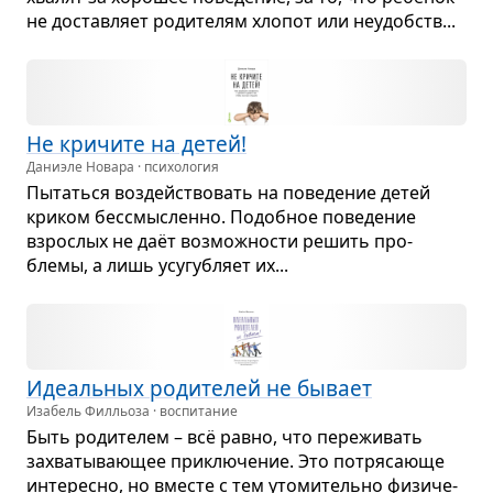
не достав­ляет роди­те­лям хло­пот или неудобств...
Не кри­чите на детей!
Даниэле Новара · психология
Пытаться воз­действо­вать на пове­де­ние детей
кри­ком бес­смыс­ленно. Подоб­ное пове­де­ние
взрос­лых не даёт воз­мож­но­сти решить про­
блемы, а лишь усу­губ­ляет их...
Иде­аль­ных роди­те­лей не бывает
Изабель Филльоза · воспитание
Быть роди­те­лем – всё равно, что пере­жи­вать
захва­ты­ва­ю­щее при­клю­че­ние. Это потря­са­юще
инте­ресно, но вме­сте с тем уто­ми­тельно физи­че­