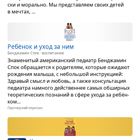
ски и морально. Мы пред­став­ляем своих детей
в меч­тах, ...
Ребёнок и уход за ним
Бенджамин Спок · воспитание
Зна­ме­ни­тый аме­ри­кан­ский педи­атр Бен­джа­мин
Спок обра­ща­ется к роди­те­лям, кото­рые ожи­дают
рожде­ния малыша, с неболь­шой инструк­цией:
Здра­вый смысл и любовь, а также кон­суль­та­ция
педи­а­тра намного действен­нее самых обшир­ных
тео­ре­ти­че­ских позна­ний в сфере ухода за ребён­
ком...
Партнёрский пересказ