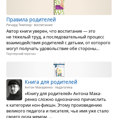
Пра­вила роди­те­лей
Ричард Темплар · воспитание
Автор книги уве­рен, что вос­пи­та­ние — это
не тяже­лый труд, а после­до­ва­тель­ный про­цесс
вза­и­мо­действия роди­те­лей с детьми, от кото­рого
могут полу­чать удо­воль­ствие обе сто­роны...
Партнёрский пересказ
Книга для роди­те­лей
Антон Макаренко · педагогика
«Книгу для роди­те­лей» Антона Мака­
ренко сложно одно­значно при­чис­лить
к кате­го­рии нон-фикшн. Этому про­из­ве­де­нию
вели­кого педа­гога и писа­теля, чье имя уже стало
сво­его рода мемом, ...