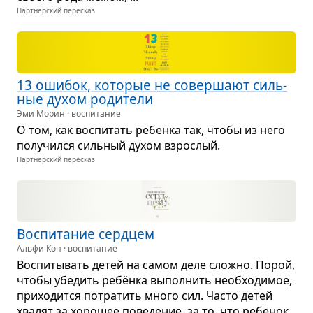
Партнёрский пересказ
13 оши­бок, кото­рые не совер­шают силь­
ные духом роди­тели
Эми Морин · воспитание
О том, как вос­пи­тать ребенка так, чтобы из него
полу­чился силь­ный духом взрос­лый.
Партнёрский пересказ
Вос­пи­та­ние серд­цем
Альфи Кон · воспитание
Вос­пи­ты­вать детей на самом деле сложно. Порой,
чтобы убе­дить ребёнка выпол­нить необ­хо­ди­мое,
при­хо­дится потра­тить много сил. Часто детей
хва­лят за хоро­шее пове­де­ние, за то, что ребёнок