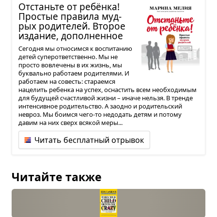
Отстаньте от ребёнка!
Про­стые пра­вила муд­
рых роди­те­лей. Вто­рое
изда­ние, допол­нен­ное
Сегодня мы относимся к воспитанию
детей суперответственно. Мы не
просто вовлечены в их жизнь, мы
буквально работаем родителями. И
работаем на совесть: стараемся
нацелить ребенка на успех, оснастить всем необходимым
для будущей счастливой жизни – иначе нельзя. В тренде
интенсивное родительство. А заодно и родительский
невроз. Мы боимся чего-то недодать детям и потому
давим на них сверх всякой меры...
Читать бесплатный отрывок
Читайте также