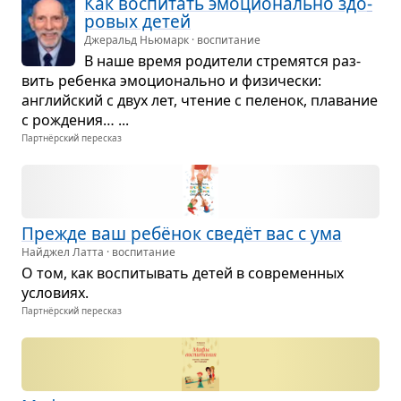
Как вос­пи­тать эмо­ци­о­нально здо­
ро­вых детей
Джеральд Ньюмарк · воспитание
В наше время роди­тели стре­мятся раз­
вить ребенка эмо­ци­о­нально и физи­че­ски:
английский с двух лет, чте­ние с пеле­нок, пла­ва­ние
с рожде­ния… ...
Партнёрский пересказ
Прежде ваш ребёнок сведёт вас с ума
Найджел Латта · воспитание
О том, как вос­пи­ты­вать детей в совре­мен­ных
усло­виях.
Партнёрский пересказ