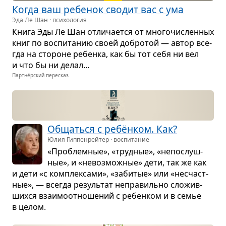
Когда ваш ребе­нок сво­дит вас с ума
Эда Ле Шан · психология
Книга Эды Ле Шан отли­ча­ется от мно­го­чис­лен­ных
книг по вос­пи­та­нию своей добро­той — автор все­
гда на сто­роне ребенка, как бы тот себя ни вел
и что бы ни делал...
Партнёрский пересказ
Общаться с ребён­ком. Как?
Юлия Гиппенрейтер · воспитание
«Про­блем­ные», «труд­ные», «непо­слуш­
ные», и «невоз­мож­ные» дети, так же как
и дети «с ком­плек­сами», «заби­тые» или «несчаст­
ные», — все­гда резуль­тат непра­вильно сло­жив­
шихся вза­и­мо­от­но­ше­ний с ребен­ком и в семье
в целом.