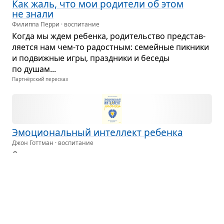
Как жаль, что мои роди­тели об этом
не знали
Филиппа Перри · воспитание
Когда мы ждем ребенка, роди­тель­ство пред­став­
ля­ется нам чем-то радост­ным: семей­ные пик­ники
и подвиж­ные игры, празд­ники и беседы
по душам...
Партнёрский пересказ
Эмо­ци­о­наль­ный интел­лект ребенка
Джон Готтман · воспитание
О том, что упус­кают из виду мно­гие роди­тели при
вос­пи­та­нии своих детей, и о том, как научить
детей пра­вильно отно­ситься к своим чув­ствам
и эмо­циям.
Партнёрский пересказ