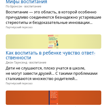
Мифы вос­пи­та­ния
По Бронсон · воспитание
Вос­пи­та­ние — это область, в кото­рой осо­бенно
при­чуд­ливо соеди­ня­ются без­на­дежно уста­рев­шие
сте­рео­типы и без­до­ка­за­тель­ные инно­ва­ции...
Партнёрский пересказ
Как вос­пи­тать в ребенке чув­ство ответ­
ствен­но­сти
Джон Таунсенд · воспитание
Дети не слу­ша­ются, плохо учатся в школе,
не могут заве­сти дру­зей… С такими про­бле­мами
стал­ки­ва­ются мно­же­ство роди­те­лей...
Партнёрский пересказ