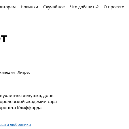
авторам
Новинки
Случайное
Что добавить?
О проекте
рт
кипедия
Литрес
двухлетняя девушка, дочь
Королевской академии сэра
баронета Клиффорда
вья и любовники