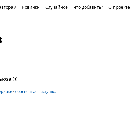
авторам
Новинки
Случайное
Что добавить?
О проекте
з
ьюза 😕
ердаке
·
Деревянная пастушка