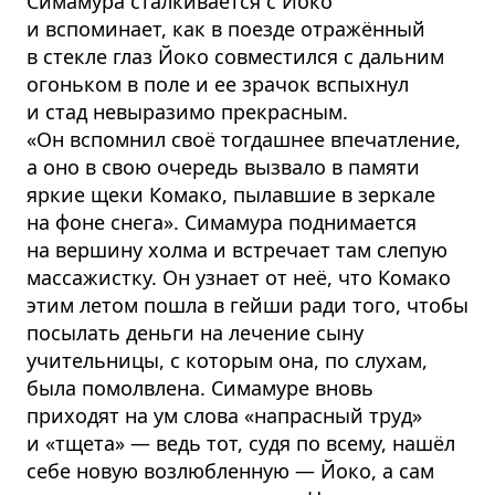
Симамура сталкивается с Йоко
и вспоминает, как в поезде отражённый
в стекле глаз Йоко совместился с дальним
огоньком в поле и ее зрачок вспыхнул
и стад невыразимо прекрасным.
«Он вспомнил своё тогдашнее впечатление,
а оно в свою очередь вызвало в памяти
яркие щеки Комако, пылавшие в зеркале
на фоне снега». Симамура поднимается
на вершину холма и встречает там слепую
массажистку. Он узнает от неё, что Комако
этим летом пошла в гейши ради того, чтобы
посылать деньги на лечение сыну
учительницы, с которым она, по слухам,
была помолвлена. Симамуре вновь
приходят на ум слова «напрасный труд»
и «тщета» — ведь тот, судя по всему, нашёл
себе новую возлюбленную — Йоко, а сам