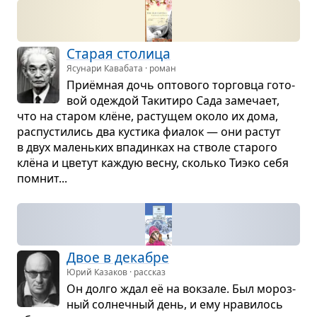
Ста­рая сто­лица
Ясунари Кавабата · роман
Приём­ная дочь опто­вого тор­говца гото­
вой оде­ждой Таки­тиро Сада заме­чает,
что на ста­ром клёне, рас­ту­щем около их дома,
рас­пу­сти­лись два кустика фиа­лок — они рас­тут
в двух малень­ких впа­дин­ках на стволе ста­рого
клёна и цве­тут каж­дую весну, сколько Тиэко себя
помнит...
Двое в дека­бре
Юрий Казаков · рассказ
Он долго ждал её на вок­зале. Был мороз­
ный сол­неч­ный день, и ему нра­ви­лось