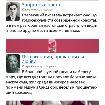
Запрет­ные цвета
Юкио Мисима · роман
Ста­ре­ю­щий писа­тель встре­чает юношу-
гомо­сек­­су­а­ли­ста совер­шен­ной кра­соты,
и в нём раз­го­ра­ется насто­я­щая страсть: он видит
в юноше ору­дие мести всем жен­щи­нам.
Пять жен­щин, пре­дав­шихся
любви
Ихара Сайкаку · сборник
В боль­шой шум­ной гавани на берегу
моря, где все­гда стоят на при­чале бога­тые заоке­
ан­ские суда, жил среди вино­ку­ров чело­век
по имени Идзуми Сэйдзюро, весе­лый про­цве­та­ю­
щий кра­са­вец, ...