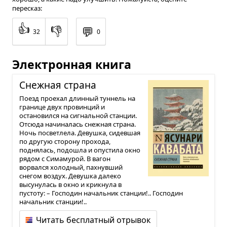
пересказ:
👍
👎
💬
32
0
Электронная книга
Снеж­ная страна
Поезд проехал длинный туннель на
границе двух провинций и
остановился на сигнальной станции.
Отсюда начиналась снежная страна.
Ночь посветлела. Девушка, сидевшая
по другую сторону прохода,
поднялась, подошла и опустила окно
рядом с Симамурой. В вагон
ворвался холодный, пахнувший
снегом воздух. Девушка далеко
высунулась в окно и крикнула в
пустоту: – Господин начальник станции!.. Господин
начальник станции!..
Читать бесплатный отрывок