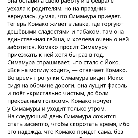
она оставила свою работу и в феврале
уехала к родителям, но на праздник
вернулась, думая, что Симамура приедет.
Теперь Комако живёт в лавке, где торгуют
дешёвыми сладостями и табаком, там она
единственная гейша, и хозяева очень о ней
заботятся. Комако просит Симамуру
приезжать к ней хотя бы раз в год.
Симамура спрашивает, что стало с Йоко.
«Все на могилу ходит», — отвечает Комако.
Во время прогулки Симамура видит Йоко:
сидя на обочине дороги, она лущит фасоль
и поёт «кристально чистым, до боли
прекрасным голосом». Комако ночует
у Симамуры и уходит только утром.
На следующий день Симамура ложится
спать засветло, чтобы скоротать время, ибо
его надежда, что Комако придёт сама, без