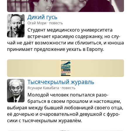
Дикий гусь
Огай Мори · повесть
Сту­дент меди­цин­ского уни­вер­си­тета
встре­чает кра­си­вую содер­жанку, но слу­
чай не даёт воз­мож­но­сти им сбли­зиться, и юноша
при­ни­мает пред­ло­же­ние уехать в Европу.
Тыся­че­кры­лый журавль
Ясунари Кавабата · повесть
Моло­дой чело­век попы­тался разо­
браться в своем про­шлом и насто­я­щем,
выби­рая между быв­шей любов­ни­цей сво­его отца,
её доче­рью и оча­ро­ва­тель­ной девуш­кой с фуро­
сики с тыся­че­кры­лым жура­влём.