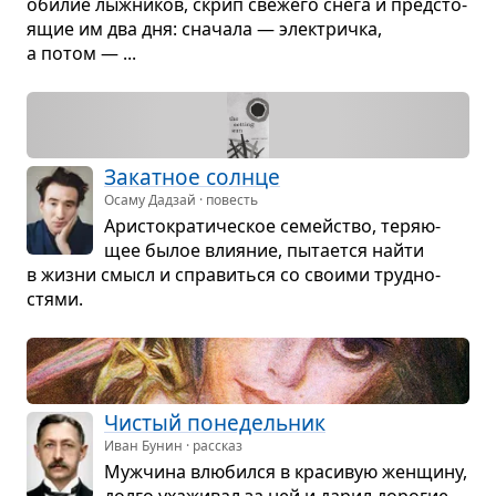
оби­лие лыж­ни­ков, скрип све­жего снега и пред­сто­
я­щие им два дня: сна­чала — элек­тричка,
а потом — ...
Закат­ное солнце
Осаму Дадзай · повесть
Ари­сто­кра­ти­че­ское семейство, теря­ю­
щее былое вли­я­ние, пыта­ется найти
в жизни смысл и спра­виться со сво­ими труд­но­
стями.
Чистый поне­дель­ник
Иван Бунин · рассказ
Муж­чина влю­бился в кра­си­вую жен­щину,
долго уха­жи­вал за ней и дарил доро­гие