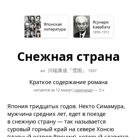
Ясунари
Японская
Кавабата
литература
1899–1972
Снежная страна
川端康成『雪国
』
яп.
·
1937
Краткое содержание романа
читается за 12 минут,
оригинал
— 3 ч
Япония тридцатых годов. Некто Симамура,
мужчина средних лет, едет в поезде
в снежную страну — так называется
суровый горный край на севере Хонсю
(главный остров Японии), который славится