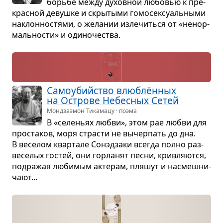
борьбе между духов­ной любо­вью к пре­
крас­ной девушке и скры­тыми гомо­сек­­су­аль­ными
наклон­но­стями, о жела­нии изле­читься от «ненор­
маль­но­сти» и оди­но­че­ства.
Само­убийство влю­блён­ных
на Острове Небес­ных Сетей
Мондзаэмон Тикамацу · поэма
В «селе­ньях любви», этом рае любви для
про­ста­ков, моря стра­сти не вычер­пать до дна.
В весе­лом квар­тале Сонэд­заки все­гда полно раз­
ве­се­лых гостей, они гор­ла­нят песни, крив­ля­ются,
под­ра­жая люби­мым акте­рам, пля­шут и насмеш­ни­
чают...