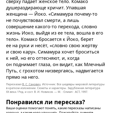
сверху падает женское тело. Комако
душераздирающе кричит. Упавшая
женщина — Йоко. «Симамура почему-то
не почувствовал смерти, а лишь
совершение какого-то перехода, словно
жизнь Иоко, выйдя из ее тела, вошла в его
тело». Комако бросается к Йоко, берет
ее на руки и несёт, «словно свою жертву
и свою кару». Симамура хочет броситься
к ней, но его оттесняют, и, когда
он поднимает глаза, он видит, как Млечный
Путь, с грохотом низвергаясь, надвигается
прямо на него.
Пересказал
В. С. Санович
. Источник: Все шедевры мировой литературы
в кратком изложении. Сюжеты и характеры. Зарубежная литература
XX века / Ред. и сост. В. И. Новиков. — М. : Олимп : ACT, 1997.
Понравился ли пересказ?
Ваши оценки помогают понять, какие пересказы написаны
хорошо, а какие надо улучшить. Пожалуйста, оцените