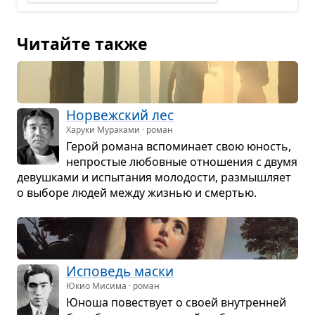
Читайте также
Нор­веж­ский лес
Харуки Мураками · роман
Герой романа вспо­ми­нает свою юность,
непро­стые любов­ные отно­ше­ния с двумя
девуш­ками и испы­та­ния моло­до­сти, раз­мыш­ляет
о выборе людей между жиз­нью и смер­тью.
Испо­ведь маски
Юкио Мисима · роман
Юноша повест­вует о своей вну­трен­ней