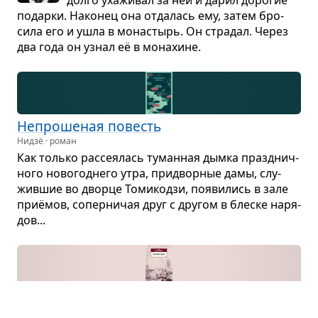
подарки. Нако­нец она отда­лась ему, затем бро­
сила его и ушла в мона­стырь. Он стра­дал. Через
два года он узнал её в мона­хине.
Непро­ше­ная повесть
Нидзё · роман
Как только рас­се­я­лась туман­ная дымка празд­нич­
ного ново­год­него утра, при­двор­ные дамы, слу­
жив­шие во дворце Томи­кодзи, появи­лись в зале
приёмов, сопер­ни­чая друг с дру­гом в блеске наря­
дов...
Золо­той храм
Юкио Мисима · роман