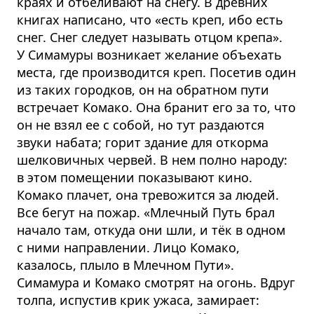
краях и отбеливают на снегу. В древних
книгах написано, что «есть креп, ибо есть
снег. Снег следует называть отцом крепа».
У Симамуры возникает желание объехать
места, где производится креп. Посетив один
из таких городков, он на обратном пути
встречает Комако. Она бранит его за то, что
он не взял ее с собой, но тут раздаются
звуки набата; горит здание для откорма
шелковичных червей. В нем полно народу:
в этом помещении показывают кино.
Комако плачет, она тревожится за людей.
Все бегут на пожар. «Млечный Путь брал
начало там, откуда они шли, и тёк в одном
с ними направлении. Лицо Комако,
казалось, плыло в Млечном Пути».
Симамура и Комако смотрят на огонь. Вдруг
толпа, испустив крик ужаса, замирает: