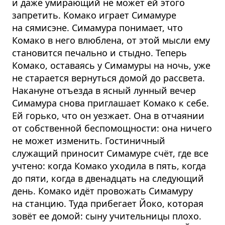
и даже умирающий не может ей этого
запретить. Комако играет Симамуре
на сямисэне. Симамура понимает, что
Комако в него влюблена, от этой мысли ему
становится печально и стыдно. Теперь
Комако, оставаясь у Симамуры на ночь, уже
не старается вернуться домой до рассвета.
Накануне отъезда в ясный лунный вечер
Симамура снова приглашает Комако к себе.
Ей горько, что он уезжает. Она в отчаянии
от собственной беспомощности: она ничего
не может изменить. Гостиничный
служащий приносит Симамуре счёт, где все
учтено: когда Комако уходила в пять, когда
до пяти, когда в двенадцать на следующий
день. Комако идёт провожать Симамуру
на станцию. Туда прибегает Йоко, которая
зовёт ее домой: сыну учительницы плохо.