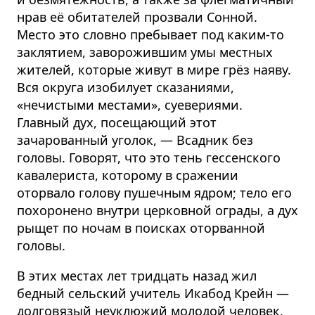
нрав её обитателей прозвали Сонной.
Место это словно пребывает под каким-то
заклятием, заворожившим умы местных
жителей, которые живут в мире грёз наяву.
Вся округа изобилует сказаниями,
«нечистыми местами», суевериями.
Главный дух, посещающий этот
зачарованный уголок, — Всадник без
головы. Говорят, что это тень гессенского
кавалериста, которому в сражении
оторвало голову пушечным ядром; тело его
похоронено внутри церковной ограды, а дух
рыщет по ночам в поисках оторванной
головы.
В этих местах лет тридцать назад жил
бедный сельский учитель Икабод Крейн —
долговязый неуклюжий молодой человек,