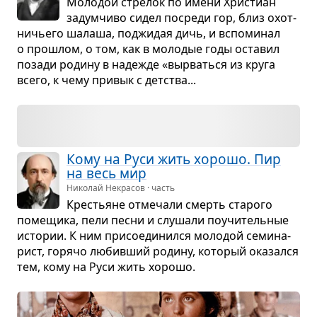
Моло­дой стре­лок по имени Хри­стиан
задум­чиво сидел посреди гор, близ охот­
ни­чьего шалаша, под­жи­дая дичь, и вспо­ми­нал
о про­шлом, о том, как в моло­дые годы оста­вил
позади родину в наде­жде «вырваться из круга
всего, к чему при­вык с дет­ства...
Кому на Руси жить хорошо. Пир
на весь мир
Николай Некрасов · часть
Кре­стьяне отме­чали смерть ста­рого
поме­щика, пели песни и слу­шали поучи­тель­ные
исто­рии. К ним при­со­еди­нился моло­дой семи­на­
рист, горячо любив­ший родину, кото­рый ока­зался
тем, кому на Руси жить хорошо.