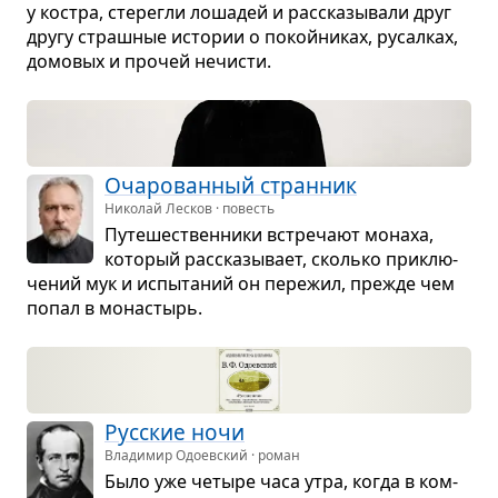
у костра, сте­регли лоша­дей и рас­ска­зы­вали друг
другу страш­ные исто­рии о покой­ни­ках, русал­ках,
домо­вых и про­чей нечи­сти.
Оча­ро­ван­ный стран­ник
Николай Лесков · повесть
Путе­ше­ствен­ники встре­чают монаха,
кото­рый рас­ска­зы­вает, сколько при­клю­
че­ний мук и испы­та­ний он пере­жил, прежде чем
попал в мона­стырь.
Рус­ские ночи
Владимир Одоевский · роман
Было уже четыре часа утра, когда в ком­