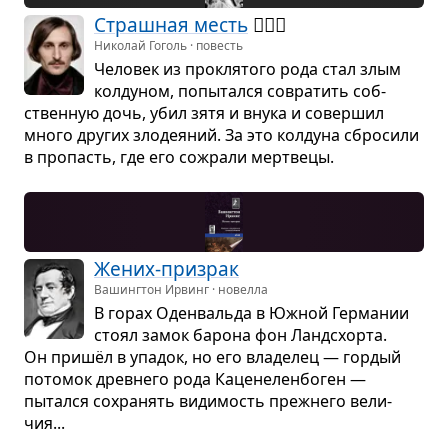
Страш­ная месть
🧙🏻‍♂️
Николай Гоголь · повесть
Чело­век из про­кля­того рода стал злым
кол­ду­ном, попы­тался совра­тить соб­
ствен­ную дочь, убил зятя и внука и совер­шил
много дру­гих зло­де­я­ний. За это кол­дуна сбро­сили
в про­пасть, где его сожрали мерт­вецы.
Жених-при­зрак
Вашингтон Ирвинг · новелла
В горах Оден­вальда в Южной Гер­ма­нии
стоял замок барона фон Ланд­с­хорта.
Он пришёл в упа­док, но его вла­де­лец — гор­дый
пото­мок древ­него рода Каце­не­лен­бо­ген —
пытался сохра­нять види­мость преж­него вели­
чия...