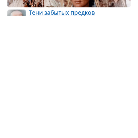
Тени забы­тых пред­ков
Михаил Коцюбинский · повесть
Парень полю­бил девушку, но та уто­нула.
Парень женился на нелю­би­мой, тер­пел
измены жены с сосе­дом-кол­ду­ном. Одна­жды
парню при­ви­де­лась русалка в образе люби­мой,
он пошёл за ней и погиб, упав в уще­лье.
Гро­бов­щик
Александр Пушкин · повесть
Гро­бов­щик при­гла­сил к себе в гости всех,
кого когда-либо хоро­нил. Ночью его дом
запол­нили мерт­вецы. От ужаса гро­бов­щик поте­
рял созна­ние. Очнув­шись утром, он понял, что
гости-мерт­вецы ему при­сни­лись.