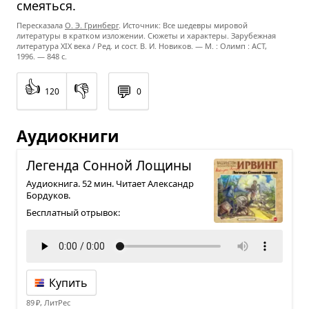
смеяться.
Пересказала
О. Э. Гринберг
. Источник: Все шедевры мировой
литературы в кратком изложении. Сюжеты и характеры. Зарубежная
литература XIX века / Ред. и сост. В. И. Новиков. — М. : Олимп : ACT,
1996. — 848 с.
👍
👎
💬
120
0
Аудиокниги
Легенда Сон­ной Лощины
Аудиокнига. 52 мин. Читает Александр
Бордуков.
Бесплатный отрывок:
Купить
89 ₽, ЛитРес