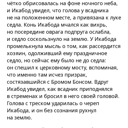
чётко обрисовалась на фоне ночного неба,
и Икабод увидел, что голова у всадника
не на положенном месте, а привязана к луке
седла. Конь Икабода мчался как вихрь,
но посередине оврага подпруга ослабла,
и седло соскользнуло на землю. У Икабода
промелькнула мысль о том, как рассердится
хозяин, одолживший ему праздничное
седло, но сейчас ему было не до седла:
он спешил к церковному мосту, вспоминая,
что именно там исчез призрак,
состязавшийся с Бромом Бонсом. Вдруг
Икабод увидел, как всадник приподнялся
в стременах и бросил в него своей головой.
Голова с треском ударилась о череп
Икабода, и он без сознания рухнул
на землю.