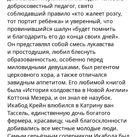
добросовестный педагог, свято
соблюдавший правило «кто жалеет розгу,
тот портит ребёнка» и уверенный, что
провинившийся шалун «будет помнить
и благодарить его до конца своих дней».
Он представлял собой смесь лукавства
и простодушия, любил блеснуть
образованностью, особенно перед
миловидными девушками, был регентом
церковного хора, а также отличался
завидным аппетитом. Его любимой книгой
была «История колдовства в Новой Англии»
Коттона Мезера, и он знал её назубок.
Икабод Крейн влюбился в Катрину ван
Тассель, единственную дочь богатого
фермера, красавицу, чьей благосклонности
добивались все местные молодые люди.
Самым серьёзным соперником Икабода был