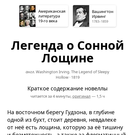
Американская
Вашингтон
литература
Ирвинг
19-го
века
1783–1859
Легенда о Сонной
Лощине
англ.
Washington Irving. The Legend of Sleepy
Hollow
·
1819
Краткое содержание новеллы
читается за 4 минуты,
оригинал
— 1,5 ч
На восточном берегу Гудзона, в глубине
одной из бухт, стоит деревня, невдалеке
от неё есть лощина, которую за её тишину
и безмятежность, а также за флегматичный