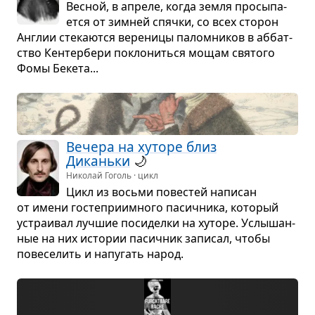
Вес­ной, в апреле, когда земля про­сы­па­
ется от зим­ней спячки, со всех сто­рон
Англии сте­ка­ются вере­ницы палом­ни­ков в аббат­
ство Кен­тер­бери покло­ниться мощам свя­того
Фомы Бекета...
Вечера на хуторе близ
Диканьки
🌙
Николай Гоголь · цикл
Цикл из восьми пове­стей напи­сан
от имени госте­при­им­ного пасич­ника, кото­рый
устра­и­вал луч­шие поси­делки на хуторе. Услы­шан­
ные на них исто­рии пасич­ник запи­сал, чтобы
пове­се­лить и напу­гать народ.