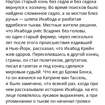
Наутро старый конь без седла и без седока
вернулся к хозяину. Во время поисков было
найдено сломанное седло, а за мостом близ
ручья — шляпа Икабода и разбитая
вдребезги тыква. Местные жители решили,
что Икабода унёс Всадник без головы,
но один старый фермер, через несколько
лет после этого происшествия ездивший
в Нью-Йорк, рассказал, что Икабод Крейн
жив-здоров. Переселившись в другой конец
страны, он стал политиком, депутатом,
писал в газетах и под конец сделался
мировым судьёй. Что же до Брома Бонса,
то он женился на Катрине ван Тассель,
и было замечено, что всякий раз, когда при
нем рассказывали историю Икабода, на его
лице появлялось лукавое выражение, а при
упоминании о тыкве он начинал громко