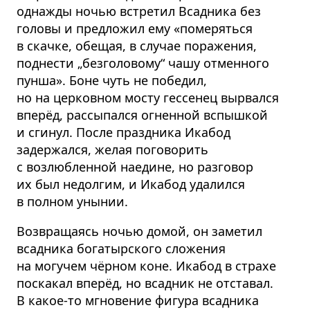
однажды ночью встретил Всадника без
головы и предложил ему «померяться
в скачке, обещая, в случае поражения,
поднести „безголовому“ чашу отменного
пунша». Боне чуть не победил,
но на церковном мосту гессенец вырвался
вперёд, рассыпался огненной вспышкой
и сгинул. После праздника Икабод
задержался, желая поговорить
с возлюбленной наедине, но разговор
их был недолгим, и Икабод удалился
в полном унынии.
Возвращаясь ночью домой, он заметил
всадника богатырского сложения
на могучем чёрном коне. Икабод в страхе
поскакал вперёд, но всадник не отставал.
В какое-то мгновение фигура всадника