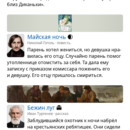
близ Диканьки».
Майская ночь
🌒
Николай Гоголь · повесть
Парень хотел жениться, но девушка нра­
ви­лась его отцу. Слу­чайно парень помог
утоп­лен­нице ото­мстить за себя. Та дала ему
записку с при­ка­зом комис­сара поже­нить его
и девушку. Его отцу при­шлось сми­риться.
Бежин луг
👻
Иван Тургенев · рассказ
Заблу­див­шийся охот­ник к ночи набрёл
на кре­стьян­ских ребя­ти­шек. Они сидели