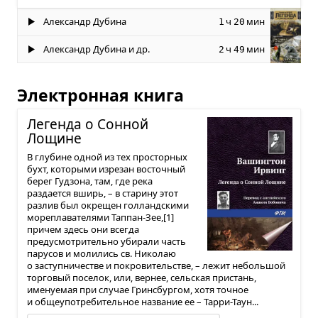
Александр Дубина
ч
мин
1
20
Александр Дубина и др.
ч
мин
2
49
Электронная книга
Легенда о Сон­ной
Лощине
В глубине одной из тех просторных
бухт, которыми изрезан восточный
берег Гудзона, там, где река
раздается вширь, – в старину этот
разлив был окрещен голландскими
мореплавателями Таппан-Зее,[1]
причем здесь они всегда
предусмотрительно убирали часть
парусов и молились св. Николаю
о заступничестве и покровительстве, – лежит небольшой
торговый поселок, или, вернее, сельская пристань,
именуемая при случае Гринсбургом, хотя точное
и общеупотребительное название ее – Тарри-Таун...