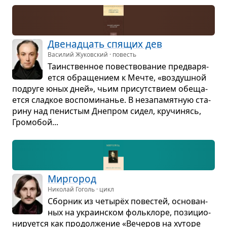
Две­на­дцать спя­щих дев
Василий Жуковский · повесть
Таин­ствен­ное повест­во­ва­ние пред­ва­ря­
ется обра­ще­нием к Мечте, «воз­душ­ной
подруге юных дней», чьим при­сут­ствием обе­ща­
ется слад­кое вос­по­ми­на­нье. В неза­па­мят­ную ста­
рину над пени­стым Дне­пром сидел, кру­чи­нясь,
Гро­мо­бой...
Мир­го­род
Николай Гоголь · цикл
Сбор­ник из четырёх пове­стей, осно­ван­
ных на укра­ин­ском фольк­лоре, пози­ци­о­
ни­ру­ется как про­дол­же­ние «Вече­ров на хуторе