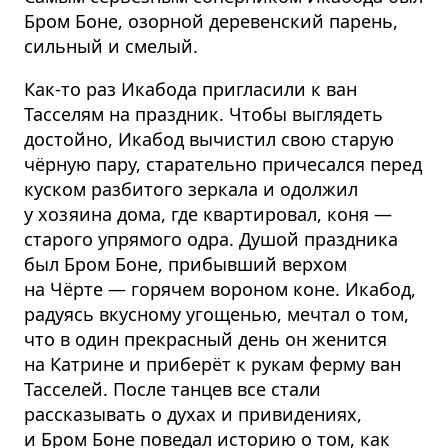
Бром Боне, озорной деревенский парень,
сильный и смелый.
Как-то раз Икабода пригласили к ван
Тасселям на праздник. Чтобы выглядеть
достойно, Икабод вычистил свою старую
чёрную пару, старательно причесался перед
куском разбитого зеркала и одолжил
у хозяина дома, где квартировал, коня —
старого упрямого одра. Душой праздника
был Бром Боне, прибывший верхом
на Чёрте — горячем вороном коне. Икабод,
радуясь вкусному угощенью, мечтал о том,
что в один прекрасный день он женится
на Катрине и приберёт к рукам ферму ван
Тасселей. После танцев все стали
рассказывать о духах и привидениях,
и Бром Боне поведал историю о том, как