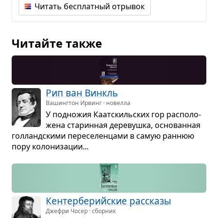
Читать бесплатный отрывок
Читайте также
Рип ван Винкль
Вашингтон Ирвинг · новелла
У под­но­жия Каат­скиль­ских гор рас­по­ло­
жена ста­рин­ная дере­вушка, осно­ван­ная
гол­ланд­скими пере­се­лен­цами в самую ран­нюю
пору коло­ни­за­ции...
Кен­тер­бе­рийские рас­сказы
Джефри Чосер · сборник