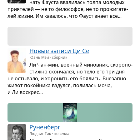
нату Фау­ста вва­ли­лась толпа моло­дых
при­я­те­лей — не то фило­со­фов, не то про­жи­га­те­
лей жизни. Им каза­лось, что Фауст знает все...
Новые записи Ци Се
Юань Мэй · сборник
Ли Чан-мин, воен­ный чинов­ник, ско­ро­по­
стижно скон­чался, но тело его три дня
не осты­вало, и хоро­нить его боя­лись. Вне­запно
живот покой­ника вздулся, поли­лась моча,
и Ли вос­крес...
Рунен­берг
Людвиг Тик · новелла