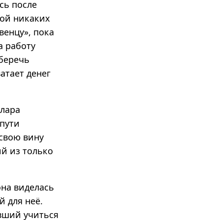
сь после
обой никаких
венцу», пока
а работу
сберечь
ватает денег
Клара
 пути
 свою вину
й из только
она виделась
й для неё.
авший учиться