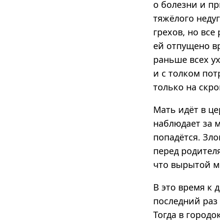
о болезни и пр
тяжёлого недуг
грехов, но все
ей отпущено вр
раньше всех ух
и с толком пот
только на скро
Мать идёт в це
наблюдает за м
попадётся. Зло
перед родител
что вырытой м
В это время к 
последний раз 
Тогда в город