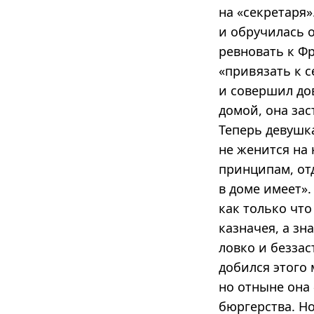
на «секретаря»
и обручилась о
ревновать к Ф
«привязать к с
и совершил дов
домой, она зас
Теперь девушка
не женится на 
принципам, отд
в доме имеет».
как только чт
казначея, а зн
ловко и беззас
добился этого 
но отныне она
бюргерства. Но