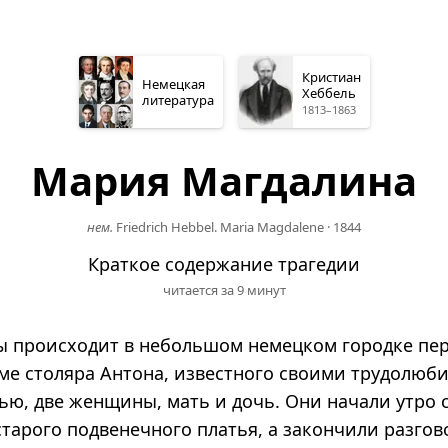
Кристиан
Немецкая
Хеббель
литература
1813–1863
Мария Магдалина
нем.
Friedrich Hebbel. Maria Magdalene
·
1844
Краткое содержание трагедии
читается за 9 минут
ы происходит в небольшом немецком городке пе
доме столяра Антона, известного своими трудолюб
ью, две женщины, мать и дочь. Они начали утро 
старого подвенечного платья, а закончили разго