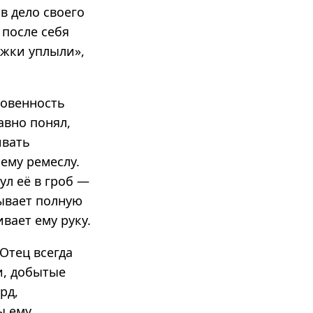
в дело своего
 после себя
ежки уплыли»,
ровенность
авно понял,
ивать
ему ремеслу.
ул её в гроб —
зывает полную
вает ему руку.
Отец всегда
и, добытые
рд,
ы ему