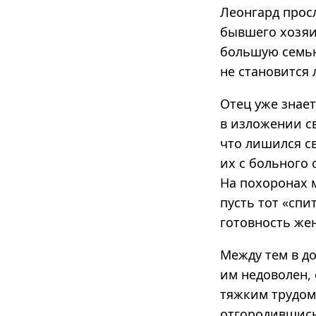
Леонгард прос
бывшего хозяин
большую семью
не становится
Отец уже знае
в изложении св
что лишился св
их с больного 
На похоронах м
пусть тот «сп
готовность жен
Между тем в до
им недоволен, 
тяжким трудом.
отгородившись 