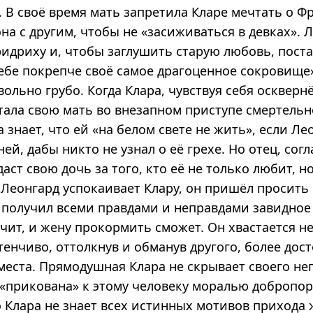
. В своё время мать запретила Кларе мечтать о Ф
на с другим, чтобы не «засиживаться в девках». 
ридриху и, чтобы заглушить старую любовь, пост
ебе покрепче своё самое драгоценное сокровище»
ольно грубо. Когда Клара, чувствуя себя осквер
тала свою мать во внезапном приступе смертельн
 знает, что ей «на белом свете не жить», если Ле
ней, дабы никто не узнал о её грехе. Но отец, сог
аст свою дочь за того, кто её не только любит, но
 Леонгард успокаивает Клару, он пришёл просить 
о получил всеми правдами и неправдами завидное
ачит, и жену прокормить сможет. Он хвастается не
тенчиво, оттолкнув и обманув другого, более дос
места. Прямодушная Клара не скрывает своего не
 «прикована» к этому человеку моралью добропо
 Клара не знает всех истинных мотивов прихода 