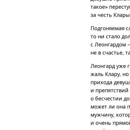
такое» перест
за честь Клары
Подгоняемая сл
то ни стало до
с Леонгардом —
не в счастье, т
Леонгард уже 
жаль Клару, но
прихода девушк
и препятствий 
о бесчестии до
может ли она п
мужчину, котор
и очень прямой