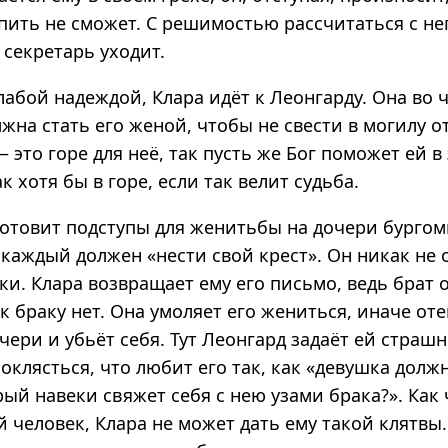
упить не сможет. С решимостью рассчитаться с не
 секретарь уходит.
абой надеждой, Клара идёт к Леонгарду. Она во 
лжна стать его женой, чтобы не свести в могилу о
 это горе для неё, так пусть же Бог поможет ей в 
ак хотя бы в горе, если так велит судьба.
готовит подступы для женитьбы на дочери бургом
 каждый должен «нести свой крест». Он никак не
и. Клара возвращает ему его письмо, ведь брат 
к браку нет. Она умоляет его жениться, иначе оте
чери и убьёт себя. Тут Леонгард задаёт ей стра
оклясться, что любит его так, как «девушка долж
ый навеки свяжет себя с нею узами брака?». Как
 человек, Клара не может дать ему такой клятвы.