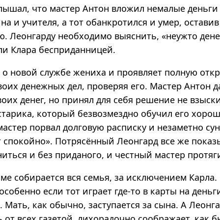
лышал, что мастер Антон вложил немалые деньги 
а и учителя, а тот обанкротился и умер, оставив
. Леонгарду необходимо выяснить, «неужто ден
 ли Клара бесприданницей.
т о новой службе жениха и проявляет полную отк
оих денежных дел, проверяя его. Мастер Антон д
оих денег, но принял для себя решение не взыск
старика, который безвозмездно обучил его хорош
астер порвал долговую расписку и незаметно сун
ит спокойно». Потрясённый Леонгард все же пока
иться и без приданого, и честный мастер протяги
ме собирается вся семья, за исключением Карла. 
особенно если тот играет где-то в карты на деньг
 Мать, как обычно, заступается за сына. А Леонга
от всех газетой, лихорадочно соображает, как б