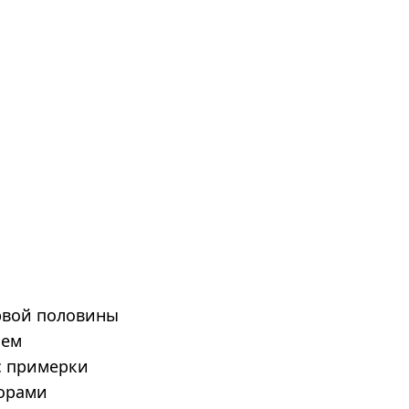
рвой половины
ием
с примерки
ворами