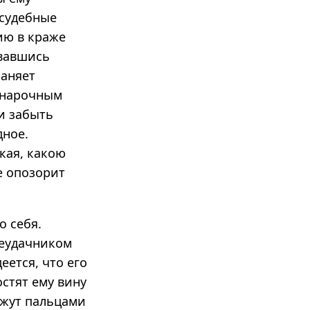
 судебные
ию в краже
овавшись
раняет
с нарочным
и забыть
дное.
акая, какою
е опозорит
о себя.
неудачником
еется, что его
стят ему вину
кажут пальцами