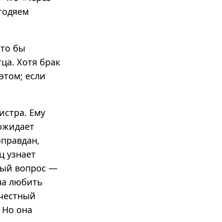
годяем
что бы
тца. Хотя брак
этом; если
истра. Ему
 ожидает
оправдан,
ц узнает
шный вопрос —
на любить
 честный
 Но она