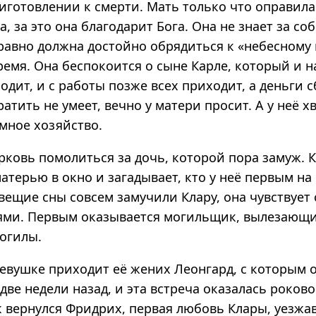
иготовлении к смерти. Мать только что оправила
а, за это она благодарит Бога. Она не знает за с
 равно должна достойно обрядиться к «небесному 
емя. Она беспокоится о сыне Карле, который и н
одит, и с работы позже всех приходит, а деньги 
ратить не умеет, вечно у матери просит. А у неё х
мное хозяйство.
рковь помолиться за дочь, которой пора замуж. 
атерью в окно и загадывает, кто у неё первым на
вещие сны совсем замучили Клару, она чувствует
ями. Первым оказывается могильщик, вылезающи
огилы.
девушке приходит её жених Леонгард, с которым 
две недели назад, и эта встреча оказалась роково
ок вернулся Фридрих, первая любовь Клары, уезж