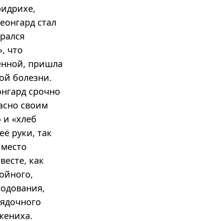
ридрихе,
Леонгард стал
арался
, что
нённой, пришла
ой болезни.
онгард срочно
ласно своим
 и «хлеб
её руки, так
 место
весте, как
тойного,
годования,
рядочного
жениха.