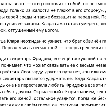
должна знать — отец покончит с собой, он не смо
«люди только из жалости не плюют в его сторону».
вы своей среды и также беззащитна перед ней. П
реступив её законы. Клара сама готова умереть, л
рок, отпущенный ему Богом.
тца Клара неожиданно узнает, что брат обвинён п
. Первая мысль несчастной — теперь грех лежит 
ходит секретарь Фридрих, все ещё тоскующий по
 понимает, что может связывать её с весьма нез
 рвётся к Леонгарду, другого пути нет, «он или см
секретарь пытается удержать её. Тогда Клара от
едь она не переставала любить Фридриха все эти 
 себя с другим. Окрылённый её признанием, секр
тать его женой, остальное уладится. Когда же бе
ется ему в своём грехе, он, отступая, произносит