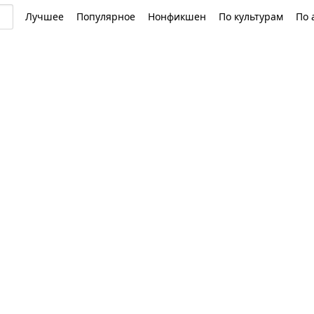
Лучшее
Популярное
Нонфикшен
По культурам
По 