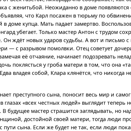
рака с женитьбой. Неожиданно в доме появляются
объявляя, что Карл посажен в тюрьму по обвинен
й в доме купца. Мать падает замертво. Воспольз
нгард убегает. Только мастер Антон с трудом сох
. Он ждёт новых ударов судьбы. А вот и письмо 
ери — с разрывом помолвки. Отец советует дочер
 замечая её отчаяние, начинает подозревать нела
дочь поклясться у гроба матери в том, что она «т
Едва владея собой, Клара клянётся, что никогда н
ает преступного сына, поносит весь мир и самог
 в глазах «всех честных людей» выглядит теперь 
В будущее мастер страшится заглядывать, но над
нщиной, достойной своей матери, тогда люди про
с пути сына. Если же будет не так, если люди по