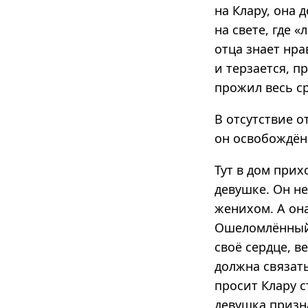
на Клару, она 
на свете, где 
отца знает нра
и терзается, п
прожил весь с
В отсутствие о
он освобождён
Тут в дом при
девушке. Он не
женихом. А она
Ошеломлённый 
своё сердце, в
должна связать
просит Клару с
девушка призна