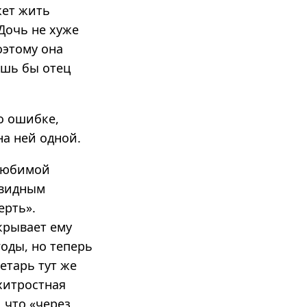
жет жить
 Дочь не хуже
оэтому она
ишь бы отец
о ошибке,
на ней одной.
 любимой
авидным
ерть».
крывает ему
годы, но теперь
етарь тут же
схитростная
, что «через