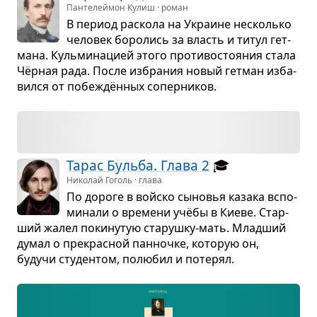
Пантелеймон Кулиш · роман
В период рас­кола на Укра­ине несколько
чело­век боро­лись за власть и титул гет­
мана. Куль­ми­на­цией этого про­ти­во­сто­я­ния стала
Чёр­ная рада. После избра­ния новый гет­ман изба­
вился от побе­ждён­ных сопер­ни­ков.
Тарас Бульба. Глава 2
🎓
Николай Гоголь · глава
По дороге в войско сыно­вья казака вспо­
ми­нали о вре­мени учёбы в Киеве. Стар­
ший жалел поки­ну­тую ста­рушку-мать. Млад­ший
думал о пре­крас­ной пан­ночке, кото­рую он,
будучи сту­ден­том, полю­бил и поте­рял.