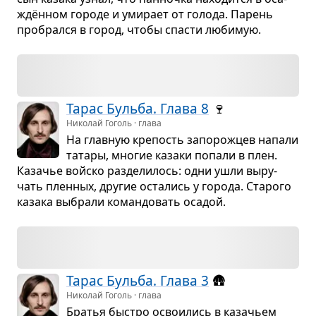
ждён­ном городе и уми­рает от голода. Парень
про­брался в город, чтобы спа­сти люби­мую.
Тарас Бульба. Глава 8
🍷
Николай Гоголь · глава
На глав­ную кре­пость запо­рож­цев напали
татары, мно­гие казаки попали в плен.
Каза­чье войско раз­де­ли­лось: одни ушли выру­
чать плен­ных, дру­гие оста­лись у города. Ста­рого
казака выбрали коман­до­вать оса­дой.
Тарас Бульба. Глава 3
🛖
Николай Гоголь · глава
Бра­тья быстро осво­и­лись в каза­чьем