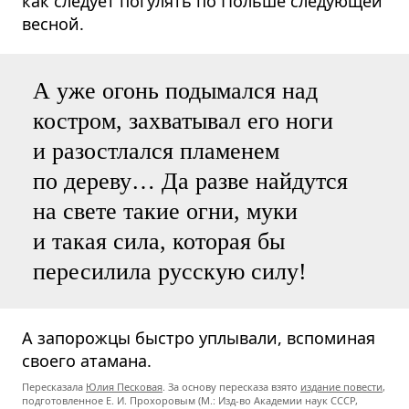
как следует погулять по Польше следующей
весной.
А уже огонь подымался над
костром, захватывал его ноги
и разостлался пламенем
по дереву… Да разве найдутся
на свете такие огни, муки
и такая сила, которая бы
пересилила русскую силу!
А запорожцы быстро уплывали, вспоминая
своего атамана.
Пересказала
Юлия Песковая
. За основу пересказа взято
издание повести
,
подготовленное
Е. И. Прохоровым
(М.: Изд-во Академии наук СССР,