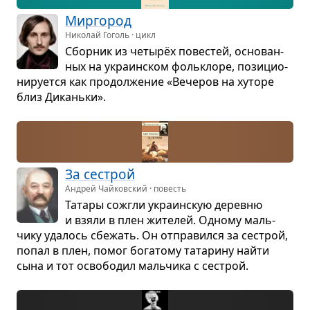
Мир­го­род
Николай Гоголь · цикл
Сбор­ник из четырёх пове­стей, осно­ван­
ных на укра­ин­ском фольк­лоре, пози­ци­о­
ни­ру­ется как про­дол­же­ние «Вече­ров на хуторе
близ Диканьки».
За сестрой
Андрей Чайковский · повесть
Татары сожгли укра­ин­скую деревню
и взяли в плен жите­лей. Одному маль­
чику уда­лось сбе­жать. Он отпра­вился за сестрой,
попал в плен, помог бога­тому тата­рину найти
сына и тот осво­бо­дил маль­чика с сестрой.