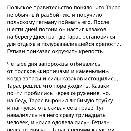
Польское правительство поняло, что Тарас
не обычный разбойник, и поручило
польскому гетману поймать его. После
шести дней погони он настиг казаков
на берегу Днестра, где Тарас остановился
для отдыха в полуразвалившейся крепости.
Гетман приказал окружить крепость.
Четыре дня запорожцы отбивались
от поляков «кирпичами и каменьями».
Когда запасы и силы казаков истощились,
Тарас решил, что пора уходить. Казаки
почти пробились через окружение, но,
на беду, Тарас выронил любимую трубку
и нагнулся, отыскивая её в траве. Тут
навалились на него сразу тринадцать
человек, и «сила одолела силу». Гетман
велел привязать Тараса цепями к сухому