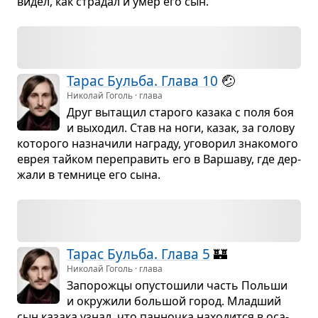
видел, как стра­дал и умер его сын.
Тарас Бульба. Глава 10
🤕
Николай Гоголь · глава
Друг выта­щил ста­рого казака с поля боя
и выхо­дил. Став на ноги, казак, за голову
кото­рого назна­чили награду, уго­во­рил зна­ко­мого
еврея тайком пере­пра­вить его в Вар­шаву, где дер­
жали в тем­нице его сына.
Тарас Бульба. Глава 5
🏰
Николай Гоголь · глава
Запо­рожцы опу­сто­шили часть Польши
и окру­жили боль­шой город. Млад­ший
сын казака узнал, что пан­ночка нахо­дится в оса­