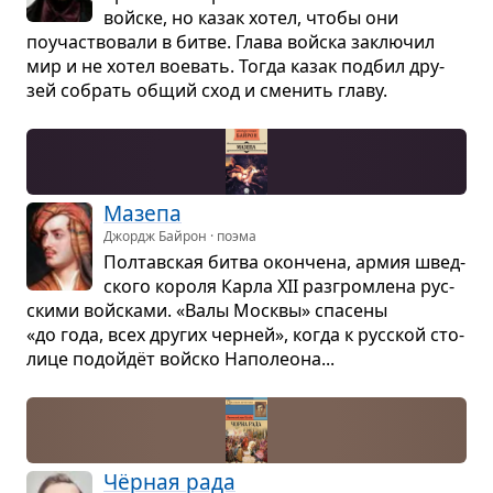
войске, но казак хотел, чтобы они
поучаст­во­вали в битве. Глава войска заклю­чил
мир и не хотел вое­вать. Тогда казак под­бил дру­
зей собрать общий сход и сме­нить главу.
Мазепа
Джордж Байрон · поэма
Пол­тав­ская битва окон­чена, армия швед­
ского короля Карла XII раз­гром­лена рус­
скими войсками. «Валы Москвы» спа­сены
«до года, всех дру­гих чер­ней», когда к рус­ской сто­
лице подойдёт войско Напо­леона...
Чёр­ная рада