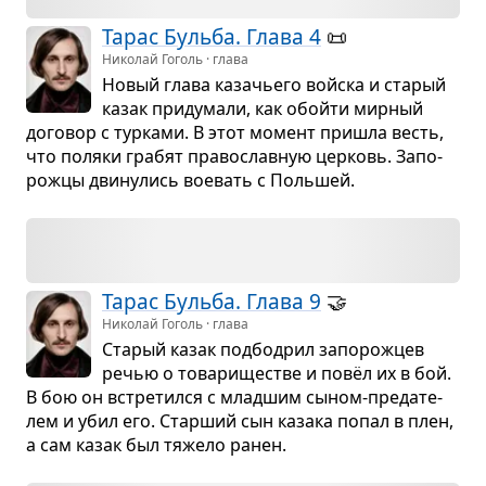
Тарас Бульба. Глава 4
📜
Николай Гоголь · глава
Новый глава каза­чьего войска и ста­рый
казак при­ду­мали, как обойти мир­ный
дого­вор с тур­ками. В этот момент при­шла весть,
что поляки гра­бят пра­во­слав­ную цер­ковь. Запо­
рожцы дви­ну­лись вое­вать с Поль­шей.
Тарас Бульба. Глава 9
🤝
Николай Гоголь · глава
Ста­рый казак под­бо­дрил запо­рож­цев
речью о това­ри­ще­стве и повёл их в бой.
В бою он встре­тился с млад­шим сыном-пре­да­те­
лем и убил его. Стар­ший сын казака попал в плен,
а сам казак был тяжело ранен.