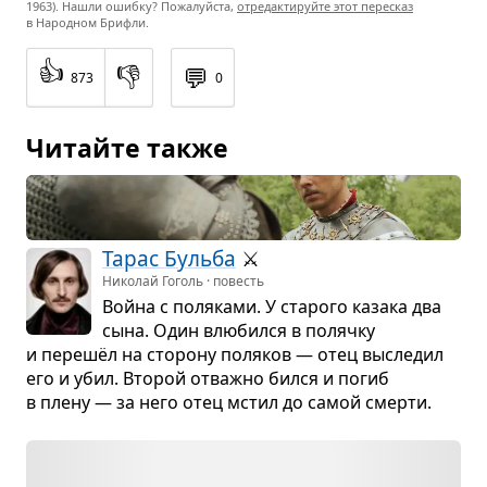
1963). Нашли ошибку? Пожалуйста,
отредактируйте этот пересказ
в Народном Брифли.
👍
👎
💬
873
0
Читайте также
Тарас Бульба
⚔️
Николай Гоголь · повесть
Война с поля­ками. У ста­рого казака два
сына. Один влю­бился в полячку
и перешёл на сто­рону поля­ков — отец высле­дил
его и убил. Вто­рой отважно бился и погиб
в плену — за него отец мстил до самой смерти.