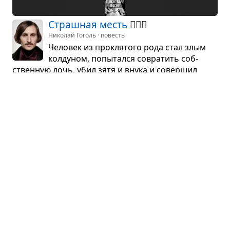
Страш­ная месть
🧙🏻‍♂️
Николай Гоголь · повесть
Чело­век из про­кля­того рода стал злым
кол­ду­ном, попы­тался совра­тить соб­
ствен­ную дочь, убил зятя и внука и совер­шил
много дру­гих зло­де­я­ний. За это кол­дуна сбро­сили
в про­пасть, где его сожрали мерт­вецы.
Огнём и мечом
Генрик Сенкевич · роман
1647 год. Укра­ин­ские земли, вхо­дя­щие
в состав Речи Поспо­ли­той. Ян Скше­тус­
кий — моло­дой кра­си­вый офи­цер, рыцарь
без страха и упрёка, состо­я­щий на службе у князя
Иере­мии Виш­не­вец­кого, ...