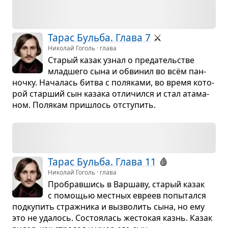
Тарас Бульба. Глава 7
⚔️
Николай Гоголь · глава
Ста­рый казак узнал о пре­да­тель­стве
млад­шего сына и обви­нил во всём пан­
ночку. Нача­лась битва с поля­ками, во время кото­
рой стар­ший сын казака отли­чился и стал ата­ма­
ном. Поля­кам при­шлось отсту­пить.
Тарас Бульба. Глава 11
🩸
Николай Гоголь · глава
Про­брав­шись в Вар­шаву, ста­рый казак
с помо­щью мест­ных евреев попы­тался
под­ку­пить страж­ника и выз­во­лить сына, но ему
это не уда­лось. Состо­я­лась жесто­кая казнь. Казак