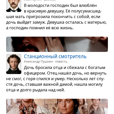
В моло­до­сти гос­по­дин был влю­блён
в кра­си­вую девушку. Её полу­су­ма­с­шед­
шая мать при­гро­зила покон­чить с собой, если
дочь выйдет замуж. Девушка оста­лась с мате­рью,
а гос­по­дин помнил её всю жизнь.
Стан­ци­он­ный смот­ри­тель
Александр Пушкин · повесть
Дочь бро­сила отца и сбе­жала с бога­тым
офи­це­ром. Отец нашёл дочь, но вер­нуть
не смог, с горя спился и умер. Несколько лет спу­
стя дочь, став­шая важ­ной дамой, нашла могилу
отца и долго рыдала над ней.