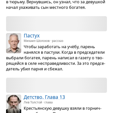
в тюрьму. Вер­нув­шись, он узнал, что за девуш­кой
начал уха­жи­вать сын мест­ного бога­тея.
Пастух
Михаил Шолохов · рассказ
Чтобы зара­бо­тать на учёбу, парень
нанялся в пастухи. Когда в пред­се­да­тели
выбрали бога­тея, парень напи­сал в газету о тво­
ря­щейся в селе неспра­вед­ли­во­сти. За это пред­се­
да­тель убил парня и сбе­жал.
Дет­ство. Глава 13
Лев Толстой · глава
Кре­стьян­скую девушку взяли в гор­нич­