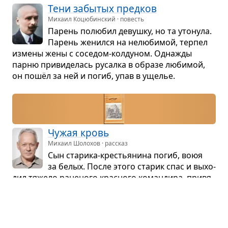
Тени забы­тых пред­ков
Михаил Коцюбинский · повесть
Парень полю­бил девушку, но та уто­нула.
Парень женился на нелю­би­мой, тер­пел
измены жены с сосе­дом-кол­ду­ном. Одна­жды
парню при­ви­де­лась русалка в образе люби­мой,
он пошёл за ней и погиб, упав в уще­лье.
Чужая кровь
Михаил Шолохов · рассказ
Сын ста­рика-кре­стья­нина погиб, воюя
за белых. После этого ста­рик спас и выхо­
дил тяжело ране­ного крас­ного коман­дира, при­вя­
зался к нему, стал счи­тать сыном. Но тот вер­нулся
на родину под­ни­мать завод.