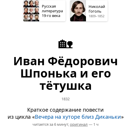
Русская
Николай
литература
Гоголь
19-го
века
1809–1852
🏡
Иван Фёдорович
Шпонька и его
тётушка
1832
Краткое содержание повести
из цикла «
Вечера на хуторе близ Диканьки
»
читается за 6 минут,
оригинал
— 1 ч