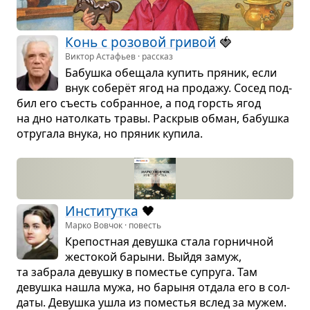
Конь с розо­вой гри­вой
🍓
Виктор Астафьев · рассказ
Бабушка обе­щала купить пря­ник, если
внук соберёт ягод на про­дажу. Сосед под­
бил его съесть собран­ное, а под горсть ягод
на дно натол­кать травы. Рас­крыв обман, бабушка
отру­гала внука, но пря­ник купила.
Инсти­тутка
🖤
Марко Вовчок · повесть
Кре­пост­ная девушка стала гор­нич­ной
жесто­кой барыни. Выйдя замуж,
та забрала девушку в поме­стье супруга. Там
девушка нашла мужа, но барыня отдала его в сол­
даты. Девушка ушла из поме­стья вслед за мужем.