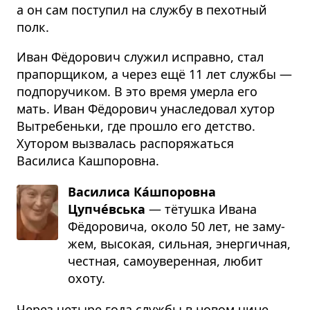
а он сам поступил на службу в пехотный
полк.
Иван Фёдорович служил исправно, стал
прапорщиком, а через ещё 11 лет службы —
подпоручиком. В это время умерла его
мать. Иван Фёдорович унаследовал хутор
Вытребеньки, где прошло его детство.
Хутором вызвалась распоряжаться
Василиса Кашпоровна.
Василиса Ка́шпоровна
Цупче́вська
— тётушка Ивана
Фёдо­ро­вича, около 50 лет, не заму­
жем, высо­кая, силь­ная, энер­гич­ная,
чест­ная, само­уве­рен­ная, любит
охоту.
Через четыре года службы в новом чине