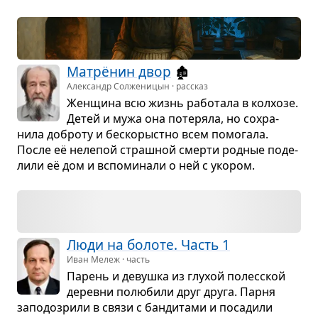
Мат­рёнин двор
🏚️
Александр Солженицын · рассказ
Жен­щина всю жизнь рабо­тала в кол­хозе.
Детей и мужа она поте­ряла, но сохра­
нила доброту и бес­ко­рыстно всем помо­гала.
После её неле­пой страш­ной смерти род­ные поде­
лили её дом и вспо­ми­нали о ней с уко­ром.
Люди на болоте. Часть 1
Иван Мележ · часть
Парень и девушка из глу­хой полес­ской
деревни полю­били друг друга. Парня
запо­до­зрили в связи с бан­ди­тами и поса­дили