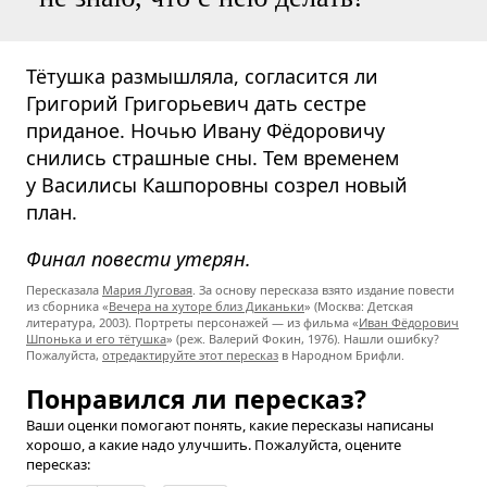
Тётушка размышляла, согласится ли
Григорий Григорьевич дать сестре
приданое. Ночью Ивану Фёдоровичу
снились страшные сны. Тем временем
у Василисы Кашпоровны созрел новый
план.
Финал повести утерян.
Пересказала
Мария Луговая
. За основу пересказа взято издание повести
из сборника «
Вечера на хуторе близ Диканьки
» (Москва: Детская
литература, 2003). Портреты персонажей — из фильма «
Иван Фёдорович
Шпонька и его тётушка
» (реж. Валерий Фокин, 1976). Нашли ошибку?
Пожалуйста,
отредактируйте этот пересказ
в Народном Брифли.
Понравился ли пересказ?
Ваши оценки помогают понять, какие пересказы написаны
хорошо, а какие надо улучшить. Пожалуйста, оцените
пересказ: