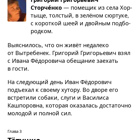
Сторче́нко
— поме­щик из села Хор­
тыще, тол­стый, в зелё­ном сюр­туке,
с корот­кой шеей и двой­ным под­бо­
род­ком.
Выяснилось, что он живёт недалеко
от Вытребенек. Григорий Григорьевич взял
с Ивана Фёдоровича обещание заехать
в гости.
На следующий день Иван Фёдорович
подъехал к своему хутору. Во дворе его
встретили собаки, слуги и Василиса
Кашпоровна, которая оказалась достаточно
молодой и полной сил.
Глава 3