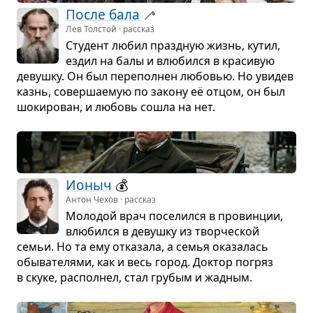
После бала
🦯
Лев Толстой · рассказ
Сту­дент любил празд­ную жизнь, кутил,
ездил на балы и влю­бился в кра­си­вую
девушку. Он был пере­пол­нен любо­вью. Но уви­дев
казнь, совер­ша­е­мую по закону её отцом, он был
шоки­ро­ван, и любовь сошла на нет.
Ионыч
💰
Антон Чехов · рассказ
Моло­дой врач посе­лился в про­вин­ции,
влю­бился в девушку из твор­че­ской
семьи. Но та ему отка­зала, а семья ока­за­лась
обы­ва­те­лями, как и весь город. Док­тор погряз
в скуке, рас­пол­нел, стал гру­бым и жад­ным.