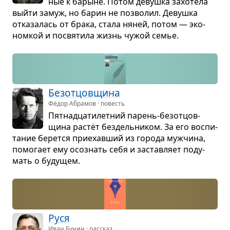
ные к барыне. Потом девушка захо­тела
выйти замуж, но барин не поз­во­лил. Девушка
отка­за­лась от брака, стала няней, потом — эко­
ном­кой и посвя­тила жизнь чужой семье.
Без­от­цов­щина
Фёдор Абрамов · повесть
Пят­надца­ти­лет­ний парень-без­от­цов­
щина растёт без­дель­ни­ком. За его вос­пи­
та­ние берется при­е­хав­ший из города муж­чина,
помо­гает ему осо­знать себя и застав­ляет поду­
мать о буду­щем.
Руся
Иван Бунин · рассказ