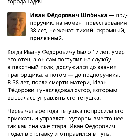
города Гадяч.
Иван Фёдорович Шпо́нька
— под­
по­ру­чик, на момент повест­во­ва­ния
38 лет, не женат, тихий, скром­ный,
при­леж­ный.
Когда Ивану Фёдоровичу было 17 лет, умер
его отец, а он сам поступил на службу
в пехотный полк, дослужился до звания
прапорщика, а потом — до подпоручика.
В 38 лет, после смерти матери, Иван
Фёдорович унаследовал хутор, которым
вызвалась управлять его тётушка.
Через четыре года тётушка попросила его
приехать и управлять хутором вместо неё,
так как она уже стара. Иван Фёдорович
подал в отставку и отправился в путь.