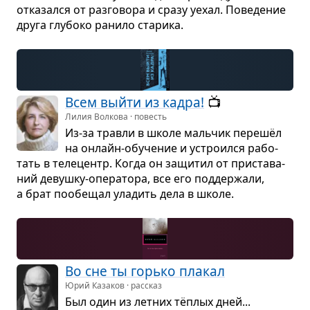
отка­зался от раз­го­вора и сразу уехал. Пове­де­ние
друга глу­боко ранило ста­рика.
Всем выйти из кадра!
📺
Лилия Волкова · повесть
Из-за травли в школе маль­чик перешёл
на онлайн-обу­че­ние и устро­ился рабо­
тать в теле­центр. Когда он защи­тил от при­ста­ва­
ний девушку-опе­ра­тора, все его под­дер­жали,
а брат пообе­щал ула­дить дела в школе.
Во сне ты горько пла­кал
Юрий Казаков · рассказ
Был один из лет­них тёплых дней...