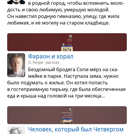
в род­ной город, чтобы вспо­мнить моло­
дость и свою люби­мую, умер­шую моло­дой.
Он наве­стил род­ную гим­на­зию, улицу, где жила
люби­мая, и её могилу на ста­ром клад­бище.
Фараон и хорал
О. Генри · рассказ
Без­дом­ный бро­дяга Сопи мёрз на ска­
мейке в парке. Насту­пала зима, нужно
было поду­мать о жилье. Он хотел попасть
в госте­при­им­ную тюрьму, где была обес­пе­чен­ная
еда и крыша над голо­вой на три месяца...
Чело­век, кото­рый был Чет­вер­гом