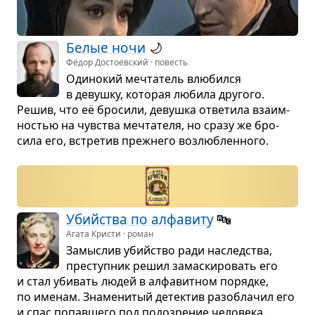
Белые ночи
🌙
Фёдор Достоевский · повесть
Оди­но­кий меч­та­тель влю­бился
в девушку, кото­рая любила дру­гого.
Решив, что её бро­сили, девушка отве­тила вза­им­
но­стью на чув­ства меч­та­теля, но сразу же бро­
сила его, встре­тив преж­него воз­люб­лен­ного.
Убийства по алфа­виту
🔤
Агата Кристи · роман
Замыс­лив убийство ради наслед­ства,
пре­ступ­ник решил замас­ки­ро­вать его
и стал уби­вать людей в алфа­вит­ном порядке,
по име­нам. Зна­ме­ни­тый детек­тив раз­об­ла­чил его
и спас попав­шего под подо­зре­ние чело­века.