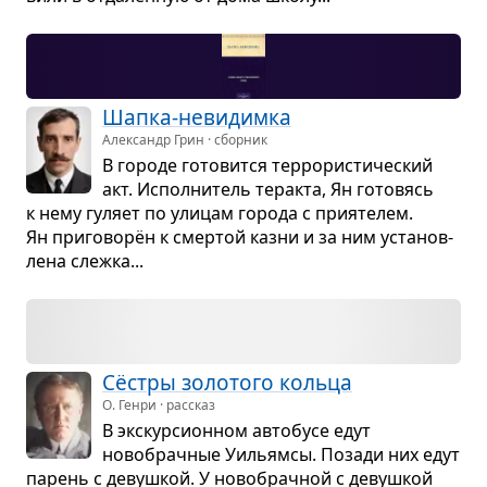
Шапка-неви­димка
Александр Грин · сборник
В городе гото­вится тер­ро­ри­сти­че­ский
акт. Испол­ни­тель тер­акта, Ян гото­вясь
к нему гуляет по ули­цам города с при­я­те­лем.
Ян при­го­ворён к смер­той казни и за ним уста­нов­
лена слежка...
Сёстры золо­того кольца
О. Генри · рассказ
В экс­кур­си­он­ном авто­бусе едут
новобрач­ные Уильямсы. Позади них едут
парень с девуш­кой. У новобрач­ной с девуш­кой