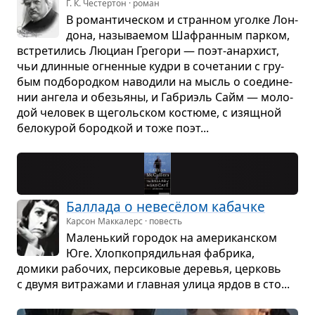
Г. К. Честертон · роман
В роман­ти­че­ском и стран­ном уголке Лон­
дона, назы­ва­е­мом Шафран­ным пар­ком,
встре­ти­лись Люциан Гре­гори — поэт-анар­хист,
чьи длин­ные огнен­ные кудри в соче­та­нии с гру­
бым под­бо­род­ком наво­дили на мысль о соеди­не­
нии ангела и обе­зьяны, и Габри­эль Сайм — моло­
дой чело­век в щеголь­ском костюме, с изящ­ной
бело­ку­рой бород­кой и тоже поэт...
Бал­лада о невесёлом кабачке
Карсон Маккалерс · повесть
Малень­кий горо­док на аме­ри­кан­ском
Юге. Хлоп­ко­пря­диль­ная фабрика,
домики рабо­чих, пер­си­ко­вые дере­вья, цер­ковь
с двумя вит­ра­жами и глав­ная улица ярдов в сто...