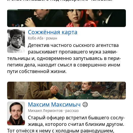
Сож­жён­ная карта
Кобо Абэ · роман
Детек­тив част­ного сыск­ного агент­ства
разыс­ки­вает про­пав­шего мужа заяви­
тель­ницы и, одно­вре­менно запу­ты­ва­ясь в пери­
пе­тиях дела, нахо­дит смысл в совер­шенно ином
пути соб­ствен­ной жизни.
Мак­сим Мак­си­мыч
😥
Михаил Лермонтов · рассказ
Ста­рый офи­цер встре­тил быв­шего сослу­
живца, кото­рого счи­тал близ­ким дру­гом.
Тот отнёсся к нему с холод­ным рав­но­ду­шием,