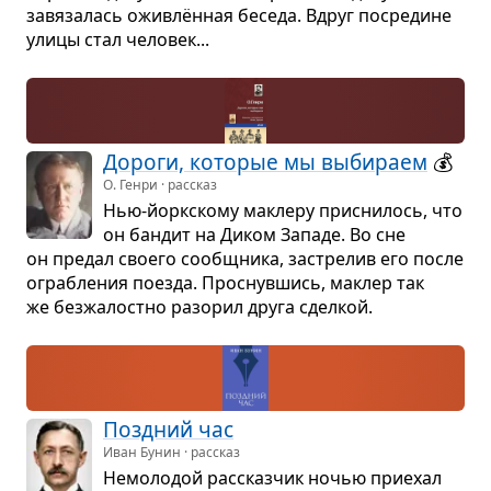
завя­за­лась ожив­лён­ная беседа. Вдруг посре­дине
улицы стал чело­век...
Дороги, кото­рые мы выби­раем
💰
О. Генри · рассказ
Нью-йорк­скому маклеру при­сни­лось, что
он бан­дит на Диком Западе. Во сне
он пре­дал сво­его сообщ­ника, застре­лив его после
ограб­ле­ния поезда. Про­снув­шись, маклер так
же без­жа­лостно разо­рил друга сдел­кой.
Позд­ний час
Иван Бунин · рассказ
Немо­ло­дой рас­сказ­чик ночью при­е­хал