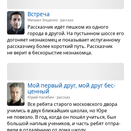
Встреча
Михаил Зощенко · рассказ
Рас­сказ­чик идёт пеш­ком из одного
города в дру­гой. На пустын­ном шоссе его
дого­няет незна­ко­мец и пока­зы­вает испу­ган­ному
рас­сказ­чику более корот­кий путь. Рас­сказ­чик
не верит в бес­ко­ры­стие незна­комца.
Мой пер­вый друг, мой друг бес­
цен­ный
Юрий Нагибин · рассказ
Все ребята ста­рого москов­ского двора
учи­лись в двух бли­жайших шко­лах, но Юре
не повезло. В год, когда он пошёл учиться, был
боль­шой наплыв уче­ни­ков, и часть ребят отпра­
вили в отдалён­ную от дома школу...