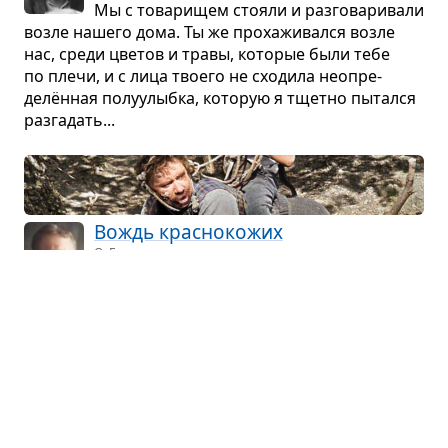
Мы с това­ри­щем сто­яли и раз­го­ва­ри­вали
возле нашего дома. Ты же про­ха­жи­вался возле
нас, среди цве­тов и травы, кото­рые были тебе
по плечи, и с лица тво­его не схо­дила неопре­
делён­ная полу­у­лыбка, кото­рую я тщетно пытался
раз­га­дать...
Вождь крас­но­ко­жих
О. Генри · рассказ
Сына бога­того фер­мера похи­тили
и потре­бо­вали выкуп. Маль­чишка-хули­
ган довёл своих похи­ти­те­лей до нерв­ного срыва.
Они вер­нули его отцу, но тот не хотел заби­рать
сво­его хули­гана, пока ему не запла­тили.
Что ещё пересказать?
В первую очередь мы пересказываем то, что просят