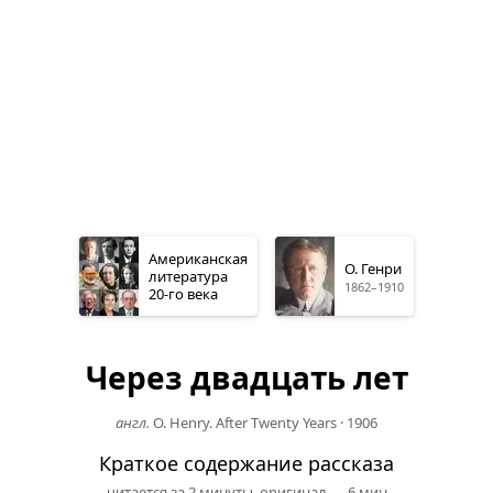
Американская
О. Генри
литература
1862–1910
20-го
века
Через двадцать лет
англ.
O. Henry. After Twenty Years
·
1906
Краткое содержание рассказа
читается за 2 минуты,
оригинал
— 6 мин