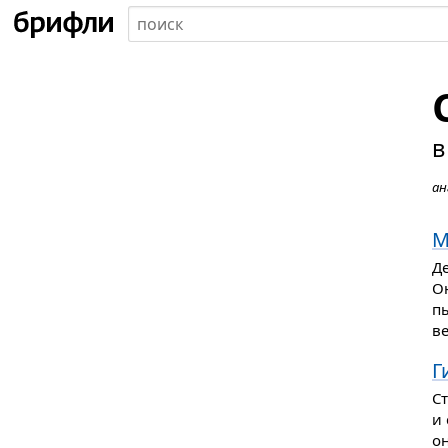
в
ан
М
Де
Он
пы
ве
Г
Ст
и 
он