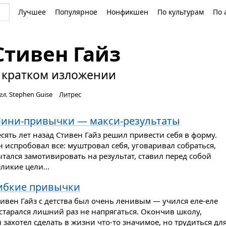
Лучшее
Популярное
Нонфикшен
По культурам
По 
Стивен Гайз
 кратком изложении
гл.
Stephen Guise
Литрес
ини-привычки — макси-результаты
сять лет назад Стивен Гайз решил привести себя в форму.
 испробовал все: муштровал себя, уговаривал собраться,
тался замотивировать на результат, ставил перед собой
ликие цели...
ибкие привычки
ивен Гайз с детства был очень ленивым — учился еле-еле
старался лишний раз не напрягаться. Окончив школу,
 захотел сделать в жизни что-то значимое, но трудиться дл