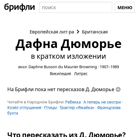
МЕНЮ
Европейская
лит-ра
Британская
Дафна Дюморье
в кратком изложении
англ.
Daphne Busson du Maurier Browning
·
1907–1989
Википедия
Литрес
На Брифли пока нет пересказов Д. Дюморье 😕
Читайте в Народном Брифли:
Ребекка
·
А теперь не смотри
·
Козёл отпущения
·
Птицы
·
Трактир «Ямайка»
·
Французова
бухта
Что пересказать из Д. Дюморье?