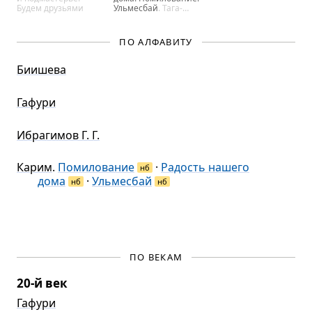
Будем дру­зья­ми
Уль­ме­сбай
. Та­га­
нок, …
ПО АЛФАВИТУ
Биишева
Гафури
Ибрагимов Г. Г.
Карим
.
Помилование
·
Радость нашего
нб
дома
·
Ульмесбай
нб
нб
ПО ВЕКАМ
20-й век
Гафури