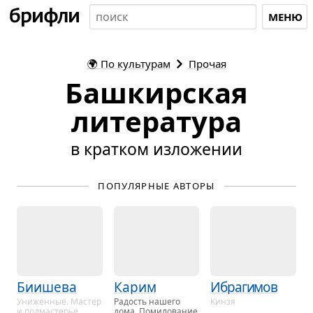
МЕНЮ
🌍
По культурам
Прочая
Башкирская
литература
в кратком изложении
ПОПУЛЯРНЫЕ АВТОРЫ
Биишева
Карим
Ибрагимов
Уни­жен­ные. Ма­стер
Ра­дость на­ше­го
Кинзя
и под­ма­сте­рье.
дома. По­ми­ло­ва­ние.