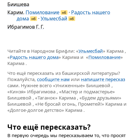
Биишева
Карим
.
Помилование
·
Радость нашего
нб
дома
·
Ульмесбай
нб
нб
Ибрагимов Г. Г.
Читайте в Народном Брифли: «
Ульмесбай
» Карима ,
«
Радость нашего дома
» Карима и «
Помилование
»
Карима .
Что ещё пересказать из башкирской литературы?
Пожалуйста,
сообщите нам
или
напишите пересказ
сами. Нужнее всего «Униженные» Биишевой ,
«Кинзя» Ибрагимова , «Мастер и подмастерье»
Биишевой , «Таганок» Карима , «Будем друзьями»
Биишевой , «Не бросай огонь, Прометей!» Карима и
«Долгое-долгое детство» Карима .
Что ещё пересказать?
В первую очередь мы пересказываем то, что просят