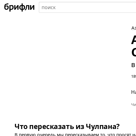
А
в
18
Н
Чи
Что пересказать из Чулпана?
В первую очередь мы пересказываем то, что просят 