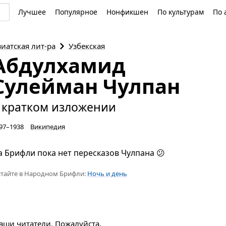
Лучшее
Популярное
Нонфикшен
По культурам
По 
зиатская
лит-ра
Узбекская
Абдулхамид
Сулейман Чулпан
 кратком изложении
97–1938
Википедия
а Брифли пока нет пересказов Чулпана 😕
тайте в Народном Брифли:
Ночь и день
наши читатели. Пожалуйста,