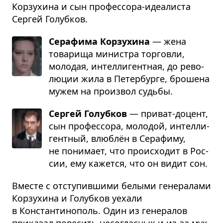
Корзухина и сын профессора-идеалиста
Сергей Голубков.
Серафима Корзухина
— жена
това­рища мини­стра тор­говли,
моло­дая, интел­ли­гент­ная, до рево­
лю­ции жила в Петер­бурге, бро­шена
мужем на про­из­вол судьбы.
Сергей Голубков
— при­ват-доцент,
сын про­фес­сора, моло­дой, интел­ли­
гент­ный, влю­блён в Сера­фиму,
не пони­мает, что про­ис­хо­дит в Рос­
сии, ему кажется, что он видит сон.
Вместе с отступившими белыми генералами
Корзухина и Голубков уехали
в Константинополь. Один из генералов
приказал повесить несогласных и из-за мук