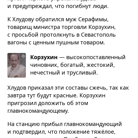
и предупреждал, что погибнут люди.
К Хлудову обратился муж Серафимы,
товарищ министра торговли Корзухин,
с просьбой протолкнуть в Севастополь
вагоны с ценным пушным товаром.
Корзухин
— высо­ко­по­став­лен­ный
чинов­ник, бога­тый, жесто­кий,
нечест­ный и тру­сли­вый.
Хлудов приказал эти составы сжечь, так как
завтра тут будут красные. Корзухин
пригрозил доложить об этом
главнокомандующему.
На станцию прибыл главнокомандующий
и подтвердил, что положение тяжёлое,