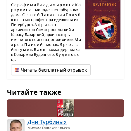
С е р а ф и м а В л а д и м и р о в н а К о
р з у х и н а – молодая петербургская
дама. С е р г е й П а в л о в и ч Г о л у б
к о в – сын профессора-идеалиста из
Петербурга. А ф р и к а н –
архиепископ Симферопольский и
Карасу-Базарский, архипастырь
именитого воинства, он же химик М а
х р о в. П а и с и й – монах. Д р я х л ы
й и г у м е н. Б а е в – командир полка
в Конармии Буденного. Б у д е н о в е
ц...
Читать бесплатный отрывок
Читайте также
Дни Тур­би­ных
Михаил Булгаков · пьеса