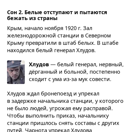
Сон 2. Белые отступают и пытаются
бежать из страны
Крым, начало ноября 1920 г. Зал
железнодорожной станции в Северном
Крыму превратили в штаб белых. В штабе
находился белый генерал Хлудов.
Хлудов
— белый гене­рал, нерв­ный,
дёр­ган­ный и боль­ной, посте­пенно
схо­дит с ума из-за мук сове­сти.
Хлудов ждал бронепоезд и упрекал
в задержке начальника станции, у которого
не было людей, угрожая ему расправой.
Чтобы выполнить приказ, начальнику
станции пришлось снять составы с других
путей. Чарнота упрекал Хлудова