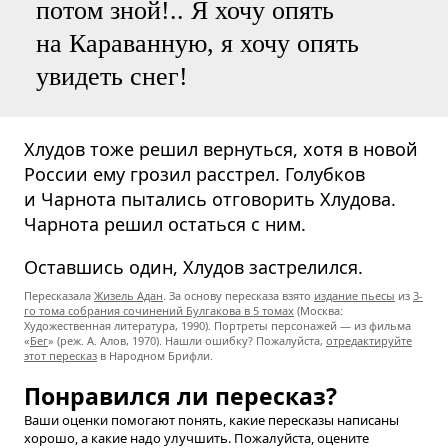
потом зной!.. Я хочу опять
на Караванную, я хочу опять
увидеть снег!
Хлудов тоже решил вернуться, хотя в новой
России ему грозил расстрел. Голубков
и Чарнота пытались отговорить Хлудова.
Чарнота решил остаться с ним.
Оставшись один, Хлудов застрелился.
Пересказала
Жизель Адан
. За основу пересказа взято
издание пьесы
из
3-
го тома собрания сочинений Булгакова в 5 томах
(Москва:
Художественная литература, 1990). Портреты персонажей — из фильма
«
Бег
» (реж. А. Алов, 1970). Нашли ошибку? Пожалуйста,
отредактируйте
этот пересказ
в Народном Брифли.
Понравился ли пересказ?
Ваши оценки помогают понять, какие пересказы написаны
хорошо, а какие надо улучшить. Пожалуйста, оцените