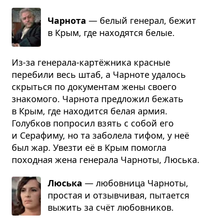
Чарнота
— белый гене­рал, бежит
в Крым, где нахо­дятся белые.
Из-за генерала-картёжника красные
перебили весь штаб, а Чарноте удалось
скрыться по документам жены своего
знакомого. Чарнота предложил бежать
в Крым, где находится белая армия.
Голубков попросил взять с собой его
и Серафиму, но та заболела тифом, у неё
был жар. Увезти её в Крым помогла
походная жена генерала Чарноты, Люська.
Люська
— любов­ница Чар­ноты,
про­стая и отзыв­чи­вая, пыта­ется
выжить за счёт любов­ни­ков.