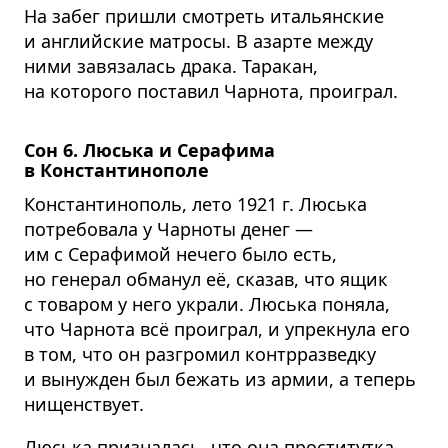
На забег пришли смотреть итальянские
и английские матросы. В азарте между
ними завязалась драка. Таракан,
на которого поставил Чарнота, проиграл.
Сон 6. Люська и Серафима
в Константинополе
Константинополь, лето 1921 г. Люська
потребовала у Чарноты денег —
им с Серафимой нечего было есть,
но генерал обманул её, сказав, что ящик
с товаром у него украли. Люська поняла,
что Чарнота всё проиграл, и упрекнула его
в том, что он разгромил контрразведку
и вынужден был бежать из армии, а теперь
нищенствует.
Люська призналась, что она проститутка,