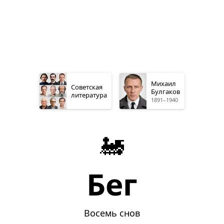
Михаил
Советская
Булгаков
литература
1891–1940
🚂
Бег
Восемь снов