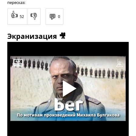
пересказ:
👍
👎
💬
52
0
Экранизация 🎥