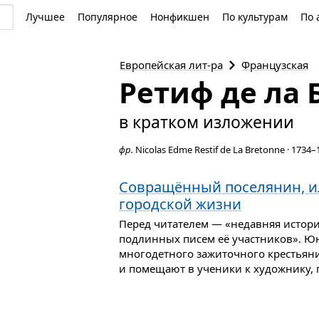
Лучшее
Популярное
Нонфикшен
По культурам
По 
Европейская
лит-ра
Французская
Ретиф де ла 
в кратком изложении
фр.
Nicolas Edme Restif de La Bretonne
·
1734–
Совращённый поселянин, и
городской жизни
Перед читателем — «недавняя истори
подлинных писем её участников». Юн
многодетного зажиточного крестьяни
и помещают в ученики к художнику, 